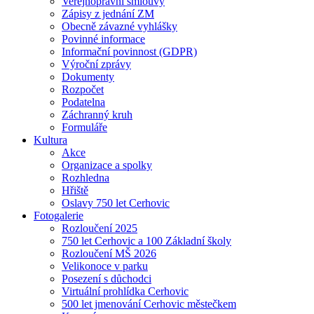
Veřejnoprávní smlouvy
Zápisy z jednání ZM
Obecně závazné vyhlášky
Povinné informace
Informační povinnost (GDPR)
Výroční zprávy
Dokumenty
Rozpočet
Podatelna
Záchranný kruh
Formuláře
Kultura
Akce
Organizace a spolky
Rozhledna
Hřiště
Oslavy 750 let Cerhovic
Fotogalerie
Rozloučení 2025
750 let Cerhovic a 100 Základní školy
Rozloučení MŠ 2026
Velikonoce v parku
Posezení s důchodci
Virtuální prohlídka Cerhovic
500 let jmenování Cerhovic městečkem