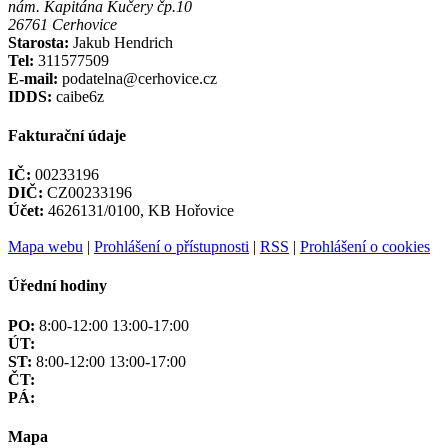
nám. Kapitána Kučery čp.10
26761 Cerhovice
Starosta:
Jakub Hendrich
Tel:
311577509
E-mail:
podatelna@cerhovice.cz
IDDS:
caibe6z
Fakturační údaje
IČ:
00233196
DIČ:
CZ00233196
Účet:
4626131/0100, KB Hořovice
Mapa webu
|
Prohlášení o přístupnosti
|
RSS
|
Prohlášení o cookies
Úřední hodiny
PO:
8:00-12:00 13:00-17:00
ÚT:
ST:
8:00-12:00 13:00-17:00
ČT:
PÁ:
Mapa