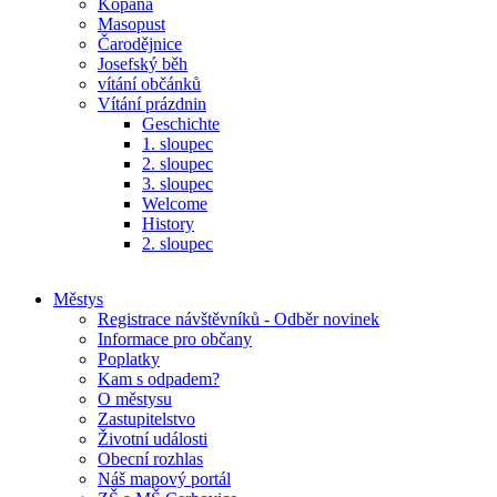
Kopaná
Masopust
Čarodějnice
Josefský běh
vítání občánků
Vítání prázdnin
Geschichte
1. sloupec
2. sloupec
3. sloupec
Welcome
History
2. sloupec
Městys
Registrace návštěvníků - Odběr novinek
Informace pro občany
Poplatky
Kam s odpadem?
O městysu
Zastupitelstvo
Životní události
Obecní rozhlas
Náš mapový portál