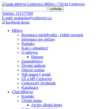
Městys | 750 let
Cerhovice
Telefon:
311577509
E-mail:
podatelna@cerhovice.cz
Městys
Registrace návštěvníků - Odběr novinek
Informace pro občany
Poplatky
Kam s odpadem?
O městysu
Historie
Zastupitelstvo
Životní události
Obecní rozhlas
Náš mapový portál
ZŠ a MŠ Cerhovice
Cerhovický čtvrtletník
Kanalizace
Úřad Městyse
Kontakt
Úřední deska
Archiv úřední desky