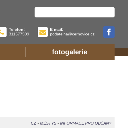
Telefon:
E-mail:
311577509
podatelna@cerhovice.cz
fotogalerie
CZ
-
MĚSTYS
-
INFORMACE PRO OBČANY