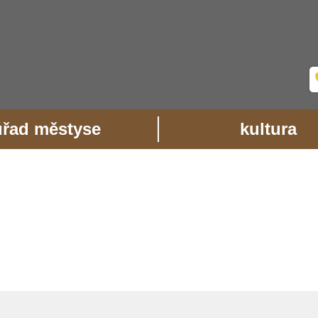
úřad městyse
kultura