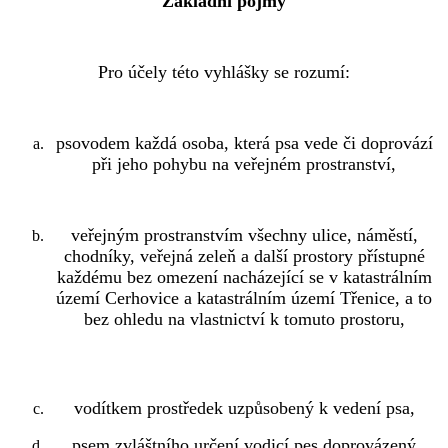
Základní pojmy
Pro účely této vyhlášky se rozumí:
psovodem každá osoba, která psa vede či doprovází
při jeho pohybu na veřejném prostranství,
veřejným prostranstvím všechny ulice, náměstí,
chodníky, veřejná zeleň a další prostory přístupné
každému bez omezení nacházející se v katastrálním
území Cerhovice a katastrálním území Třenice, a to
bez ohledu na vlastnictví k tomuto prostoru,
vodítkem prostředek uzpůsobený k vedení psa,
psem zvláštního určení vodicí pes doprovázený