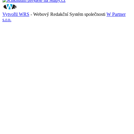
Vytvořil WRS
- Webový Redakční Systém společnosti
W Partner
s.r.o.