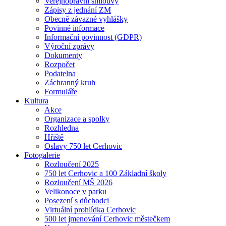
Veřejnoprávní smlouvy
Zápisy z jednání ZM
Obecně závazné vyhlášky
Povinné informace
Informační povinnost (GDPR)
Výroční zprávy
Dokumenty
Rozpočet
Podatelna
Záchranný kruh
Formuláře
Kultura
Akce
Organizace a spolky
Rozhledna
Hřiště
Oslavy 750 let Cerhovic
Fotogalerie
Rozloučení 2025
750 let Cerhovic a 100 Základní školy
Rozloučení MŠ 2026
Velikonoce v parku
Posezení s důchodci
Virtuální prohlídka Cerhovic
500 let jmenování Cerhovic městečkem