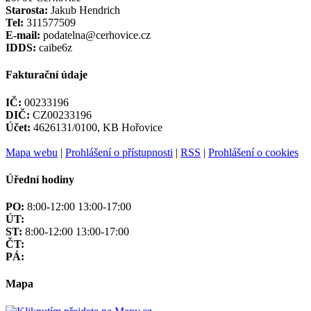
Starosta:
Jakub Hendrich
Tel:
311577509
E-mail:
podatelna@cerhovice.cz
IDDS:
caibe6z
Fakturační údaje
IČ:
00233196
DIČ:
CZ00233196
Účet:
4626131/0100, KB Hořovice
Mapa webu
|
Prohlášení o přístupnosti
|
RSS
|
Prohlášení o cookies
Úřední hodiny
PO:
8:00-12:00 13:00-17:00
ÚT:
ST:
8:00-12:00 13:00-17:00
ČT:
PÁ:
Mapa