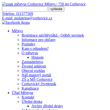
Městys | 750 let
Cerhovice
Telefon:
311577509
E-mail:
podatelna@cerhovice.cz
Městys
Registrace návštěvníků - Odběr novinek
Informace pro občany
Poplatky
Kam s odpadem?
O městysu
Historie
Zastupitelstvo
Životní události
Obecní rozhlas
Náš mapový portál
ZŠ a MŠ Cerhovice
Cerhovický čtvrtletník
Kanalizace
Úřad Městyse
Kontakt
Úřední deska
Archiv úřední desky