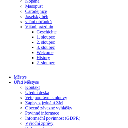
Kopaná
Masopust
Čarodějnice
Josefský běh
vítání občánků
Vítání prázdnin
Geschichte
1. sloupec
2. sloupec
3. sloupec
Welcome
History
2. sloupec
Městys
Úřad Městyse
Kontakt
Úřední deska
Veřejnoprávní smlouvy
Zápisy z jednání ZM
Obecně závazné vyhlášky
Povinné informace
Informační povinnost (GDPR)
Výroční zprávy