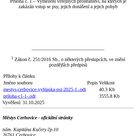
Příloha č. 1 – Vymezení veřejných prostranství, na kterých je
zakázán vstup se psy, jejich donášení a jejich pohyb
______________________________
1
Zákon č. 251/2016 Sb., o některých přestupcích, ve znění
pozdějších předpisů
Přílohy k článku
Jméno souboru
Popis
Velikost
mestys-cerhovice-vyhlaska-psi-2025-1-.odt
40.3 Kb
priloha-c1-1-.odt
3555.8 Kb
Vyvěšení:
31.10.2025
Městys Cerhovice - oficiální stránky
nám. Kapitána Kučery čp.10
26761 Cerhovice