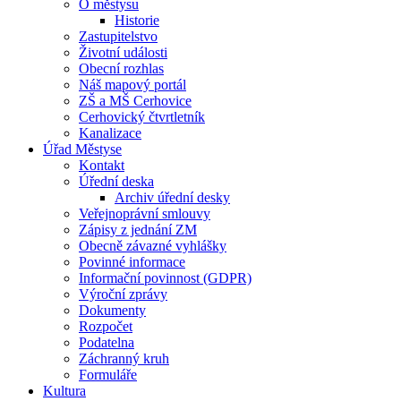
O městysu
Historie
Zastupitelstvo
Životní události
Obecní rozhlas
Náš mapový portál
ZŠ a MŠ Cerhovice
Cerhovický čtvrtletník
Kanalizace
Úřad Městyse
Kontakt
Úřední deska
Archiv úřední desky
Veřejnoprávní smlouvy
Zápisy z jednání ZM
Obecně závazné vyhlášky
Povinné informace
Informační povinnost (GDPR)
Výroční zprávy
Dokumenty
Rozpočet
Podatelna
Záchranný kruh
Formuláře
Kultura