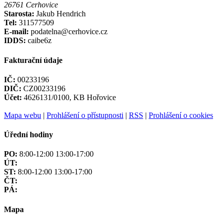
26761 Cerhovice
Starosta:
Jakub Hendrich
Tel:
311577509
E-mail:
podatelna@cerhovice.cz
IDDS:
caibe6z
Fakturační údaje
IČ:
00233196
DIČ:
CZ00233196
Účet:
4626131/0100, KB Hořovice
Mapa webu
|
Prohlášení o přístupnosti
|
RSS
|
Prohlášení o cookies
Úřední hodiny
PO:
8:00-12:00 13:00-17:00
ÚT:
ST:
8:00-12:00 13:00-17:00
ČT:
PÁ:
Mapa