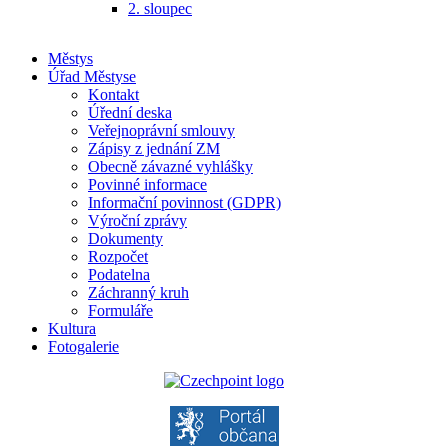
2. sloupec
Městys
Úřad Městyse
Kontakt
Úřední deska
Veřejnoprávní smlouvy
Zápisy z jednání ZM
Obecně závazné vyhlášky
Povinné informace
Informační povinnost (GDPR)
Výroční zprávy
Dokumenty
Rozpočet
Podatelna
Záchranný kruh
Formuláře
Kultura
Fotogalerie