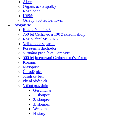
Akce
Organizace a spolky
Rozhledna
Hřiště
Oslavy 750 let Cerhovic
Fotogalerie
Rozloučení 2025
750 let Cerhovic a 100 Základní školy
Rozloučení MŠ 2026
Velikonoce v parku
Posezení s důchodci
Virtuální prohlídka Cerhovic
500 let jmenování Cerhovic městečkem
Kopaná
Masopust
Čarodějnice
Josefský běh
vítání občánků
Vítání prázdnin
Geschichte
1. sloupec
2. sloupec
3. sloupec
Welcome
History