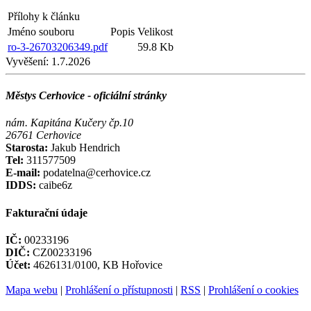
Přílohy k článku
Jméno souboru
Popis
Velikost
ro-3-26703206349.pdf
59.8 Kb
Vyvěšení:
1.7.2026
Městys Cerhovice - oficiální stránky
nám. Kapitána Kučery čp.10
26761 Cerhovice
Starosta:
Jakub Hendrich
Tel:
311577509
E-mail:
podatelna@cerhovice.cz
IDDS:
caibe6z
Fakturační údaje
IČ:
00233196
DIČ:
CZ00233196
Účet:
4626131/0100, KB Hořovice
Mapa webu
|
Prohlášení o přístupnosti
|
RSS
|
Prohlášení o cookies