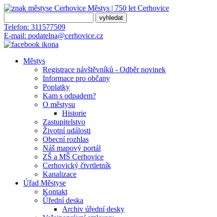
Městys | 750 let
Cerhovice
Telefon:
311577509
E-mail:
podatelna@cerhovice.cz
Městys
Registrace návštěvníků - Odběr novinek
Informace pro občany
Poplatky
Kam s odpadem?
O městysu
Historie
Zastupitelstvo
Životní události
Obecní rozhlas
Náš mapový portál
ZŠ a MŠ Cerhovice
Cerhovický čtvrtletník
Kanalizace
Úřad Městyse
Kontakt
Úřední deska
Archiv úřední desky