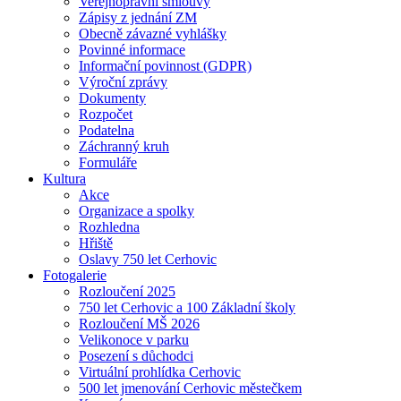
Veřejnoprávní smlouvy
Zápisy z jednání ZM
Obecně závazné vyhlášky
Povinné informace
Informační povinnost (GDPR)
Výroční zprávy
Dokumenty
Rozpočet
Podatelna
Záchranný kruh
Formuláře
Kultura
Akce
Organizace a spolky
Rozhledna
Hřiště
Oslavy 750 let Cerhovic
Fotogalerie
Rozloučení 2025
750 let Cerhovic a 100 Základní školy
Rozloučení MŠ 2026
Velikonoce v parku
Posezení s důchodci
Virtuální prohlídka Cerhovic
500 let jmenování Cerhovic městečkem