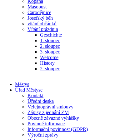
Kopaná
Masopust
Čarodějnice
Josefský běh
vítání občánků
Vítání prázdnin
Geschichte
1. sloupec
2. sloupec
3. sloupec
Welcome
History
2. sloupec
Městys
Úřad Městyse
Kontakt
Úřední deska
Veřejnoprávní smlouvy
Zápisy z jednání ZM
Obecně závazné vyhlášky
Povinné informace
Informační povinnost (GDPR)
Výroční zprávy