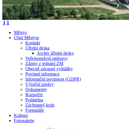
❙❙
Městys
Úřad Městyse
Kontakt
Úřední deska
Archiv úřední desky
Veřejnoprávní smlouvy
Zápisy z jednání ZM
Obecně závazné vyhlášky
Povinné informace
Informační povinnost (GDPR)
Výroční zprávy
Dokumenty
Rozpočet
Podatelna
Záchranný kruh
Formuláře
Kultura
Fotogalerie