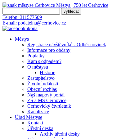
Městys | 750 let
Cerhovice
Telefon:
311577509
E-mail:
podatelna@cerhovice.cz
Městys
Registrace návštěvníků - Odběr novinek
Informace pro občany
Poplatky
Kam s odpadem?
O městysu
Historie
Zastupitelstvo
Životní události
Obecní rozhlas
Náš mapový portál
ZŠ a MŠ Cerhovice
Cerhovický čtvrtletník
Kanalizace
Úřad Městyse
Kontakt
Úřední deska
Archiv úřední desky