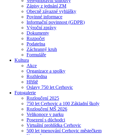
Veřejnoprávní smlouvy
Zápisy z jednání ZM
Obecně závazné vyhlášky
Povinné informace
Informační povinnost (GDPR)
Výroční zprávy
Dokumenty
Rozpočet
Podatelna
Záchranný kruh
Formuláře
Kultura
Akce
Organizace a spolky
Rozhledna
Hřiště
Oslavy 750 let Cerhovic
Fotogalerie
Rozloučení 2025
750 let Cerhovic a 100 Základní školy
Rozloučení MŠ 2026
Velikonoce v parku
Posezení s důchodci
Virtuální prohlídka Cerhovic
500 let jmenování Cerhovic městečkem