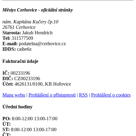
Městys Cerhovice - oficiální stránky
nám. Kapitána Kučery čp.10
26761 Cerhovice
Starosta:
Jakub Hendrich
Tel:
311577509
E-mail:
podatelna@cerhovice.cz
IDDS:
caibe6z
Fakturační údaje
IČ:
00233196
DIČ:
CZ00233196
Účet:
4626131/0100, KB Hořovice
Mapa webu
|
Prohlášení o přístupnosti
|
RSS
|
Prohlášení o cookies
Úřední hodiny
PO:
8:00-12:00 13:00-17:00
ÚT:
ST:
8:00-12:00 13:00-17:00
ČT: