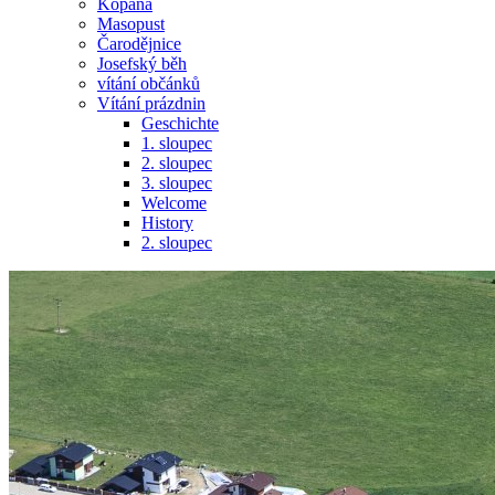
Kopaná
Masopust
Čarodějnice
Josefský běh
vítání občánků
Vítání prázdnin
Geschichte
1. sloupec
2. sloupec
3. sloupec
Welcome
History
2. sloupec