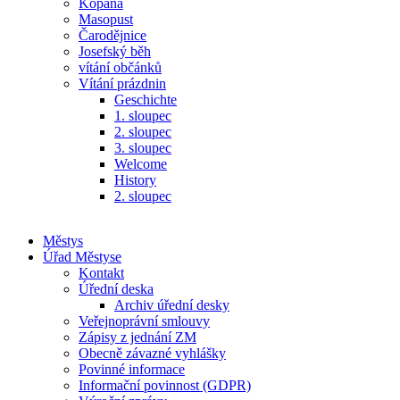
Kopaná
Masopust
Čarodějnice
Josefský běh
vítání občánků
Vítání prázdnin
Geschichte
1. sloupec
2. sloupec
3. sloupec
Welcome
History
2. sloupec
Městys
Úřad Městyse
Kontakt
Úřední deska
Archiv úřední desky
Veřejnoprávní smlouvy
Zápisy z jednání ZM
Obecně závazné vyhlášky
Povinné informace
Informační povinnost (GDPR)