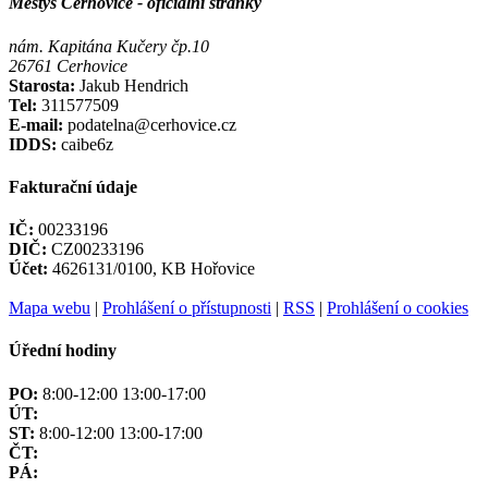
Městys Cerhovice - oficiální stránky
nám. Kapitána Kučery čp.10
26761 Cerhovice
Starosta:
Jakub Hendrich
Tel:
311577509
E-mail:
podatelna@cerhovice.cz
IDDS:
caibe6z
Fakturační údaje
IČ:
00233196
DIČ:
CZ00233196
Účet:
4626131/0100, KB Hořovice
Mapa webu
|
Prohlášení o přístupnosti
|
RSS
|
Prohlášení o cookies
Úřední hodiny
PO:
8:00-12:00 13:00-17:00
ÚT:
ST:
8:00-12:00 13:00-17:00
ČT:
PÁ: