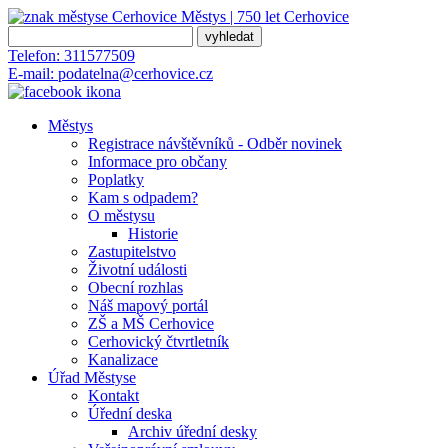
Městys | 750 let
Cerhovice
Telefon:
311577509
E-mail:
podatelna@cerhovice.cz
Městys
Registrace návštěvníků - Odběr novinek
Informace pro občany
Poplatky
Kam s odpadem?
O městysu
Historie
Zastupitelstvo
Životní události
Obecní rozhlas
Náš mapový portál
ZŠ a MŠ Cerhovice
Cerhovický čtvrtletník
Kanalizace
Úřad Městyse
Kontakt
Úřední deska
Archiv úřední desky