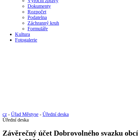
Výroční zprávy
Dokumenty
Rozpočet
Podatelna
Záchranný kruh
Formuláře
Kultura
Fotogalerie
cz
-
Úřad Městyse
-
Úřední deska
Úřední deska
Závěrečný účet Dobrovolného svazku obcí 