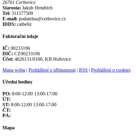
26761 Cerhovice
Starosta:
Jakub Hendrich
Tel:
311577509
E-mail:
podatelna@cerhovice.cz
IDDS:
caibe6z
Fakturační údaje
IČ:
00233196
DIČ:
CZ00233196
Účet:
4626131/0100, KB Hořovice
Mapa webu
|
Prohlášení o přístupnosti
|
RSS
|
Prohlášení o cookies
Úřední hodiny
PO:
8:00-12:00 13:00-17:00
ÚT:
ST:
8:00-12:00 13:00-17:00
ČT:
PÁ:
Mapa