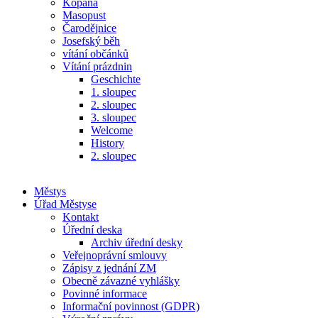
Kopaná
Masopust
Čarodějnice
Josefský běh
vítání občánků
Vítání prázdnin
Geschichte
1. sloupec
2. sloupec
3. sloupec
Welcome
History
2. sloupec
Městys
Úřad Městyse
Kontakt
Úřední deska
Archiv úřední desky
Veřejnoprávní smlouvy
Zápisy z jednání ZM
Obecně závazné vyhlášky
Povinné informace
Informační povinnost (GDPR)