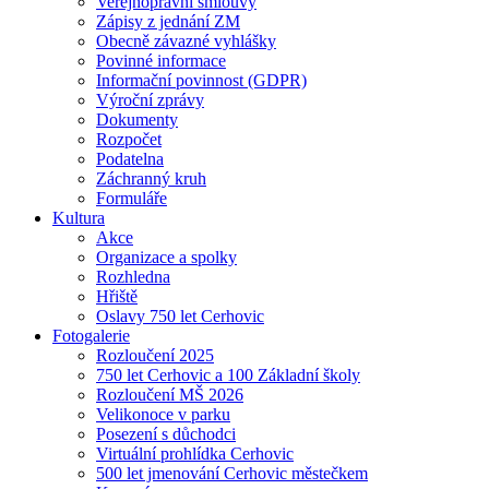
Veřejnoprávní smlouvy
Zápisy z jednání ZM
Obecně závazné vyhlášky
Povinné informace
Informační povinnost (GDPR)
Výroční zprávy
Dokumenty
Rozpočet
Podatelna
Záchranný kruh
Formuláře
Kultura
Akce
Organizace a spolky
Rozhledna
Hřiště
Oslavy 750 let Cerhovic
Fotogalerie
Rozloučení 2025
750 let Cerhovic a 100 Základní školy
Rozloučení MŠ 2026
Velikonoce v parku
Posezení s důchodci
Virtuální prohlídka Cerhovic
500 let jmenování Cerhovic městečkem