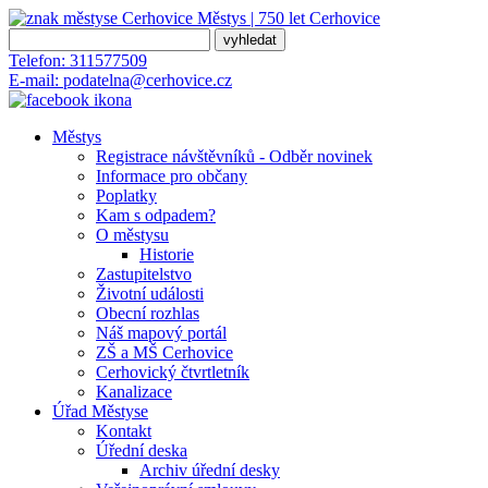
Městys | 750 let
Cerhovice
Telefon:
311577509
E-mail:
podatelna@cerhovice.cz
Městys
Registrace návštěvníků - Odběr novinek
Informace pro občany
Poplatky
Kam s odpadem?
O městysu
Historie
Zastupitelstvo
Životní události
Obecní rozhlas
Náš mapový portál
ZŠ a MŠ Cerhovice
Cerhovický čtvrtletník
Kanalizace
Úřad Městyse
Kontakt
Úřední deska
Archiv úřední desky