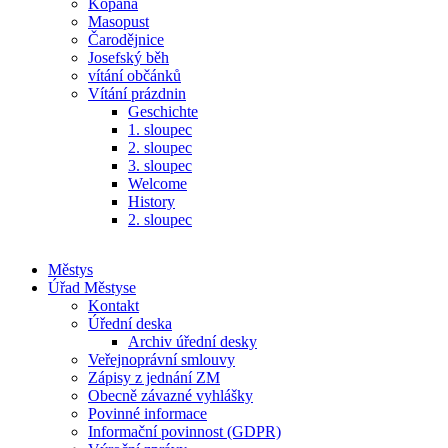
Kopaná
Masopust
Čarodějnice
Josefský běh
vítání občánků
Vítání prázdnin
Geschichte
1. sloupec
2. sloupec
3. sloupec
Welcome
History
2. sloupec
Městys
Úřad Městyse
Kontakt
Úřední deska
Archiv úřední desky
Veřejnoprávní smlouvy
Zápisy z jednání ZM
Obecně závazné vyhlášky
Povinné informace
Informační povinnost (GDPR)