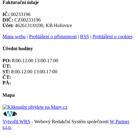
Fakturační údaje
IČ:
00233196
DIČ:
CZ00233196
Účet:
4626131/0100, KB Hořovice
Mapa webu
|
Prohlášení o přístupnosti
|
RSS
|
Prohlášení o cookies
Úřední hodiny
PO:
8:00-12:00 13:00-17:00
ÚT:
ST:
8:00-12:00 13:00-17:00
ČT:
PÁ:
Mapa
Vytvořil WRS
- Webový Redakční Systém společnosti
W Partner
s.r.o.