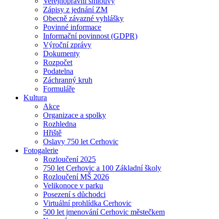
Veřejnoprávní smlouvy
Zápisy z jednání ZM
Obecně závazné vyhlášky
Povinné informace
Informační povinnost (GDPR)
Výroční zprávy
Dokumenty
Rozpočet
Podatelna
Záchranný kruh
Formuláře
Kultura
Akce
Organizace a spolky
Rozhledna
Hřiště
Oslavy 750 let Cerhovic
Fotogalerie
Rozloučení 2025
750 let Cerhovic a 100 Základní školy
Rozloučení MŠ 2026
Velikonoce v parku
Posezení s důchodci
Virtuální prohlídka Cerhovic
500 let jmenování Cerhovic městečkem