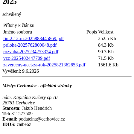
2025
schválený
Přílohy k článku
Jméno souboru
Popis
Velikost
fin-2-12-m-2025883445869.pdf
252.5 Kb
priloha-2025762800048.pdf
84.3 Kb
rozvaha-2025234253324.pdf
90.3 Kb
vzz-2025402447709.pdf
71.5 Kb
zaverecny-ucet-za-rok-2025821362653.pdf
1561.6 Kb
Vyvěšení:
9.6.2026
Městys Cerhovice - oficiální stránky
nám. Kapitána Kučery čp.10
26761 Cerhovice
Starosta:
Jakub Hendrich
Tel:
311577509
E-mail:
podatelna@cerhovice.cz
IDDS:
caibe6z