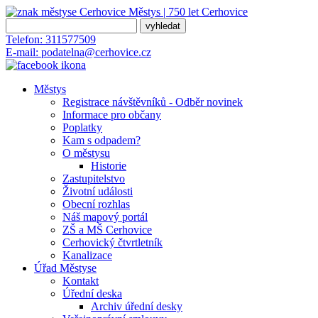
Městys | 750 let
Cerhovice
Telefon:
311577509
E-mail:
podatelna@cerhovice.cz
Městys
Registrace návštěvníků - Odběr novinek
Informace pro občany
Poplatky
Kam s odpadem?
O městysu
Historie
Zastupitelstvo
Životní události
Obecní rozhlas
Náš mapový portál
ZŠ a MŠ Cerhovice
Cerhovický čtvrtletník
Kanalizace
Úřad Městyse
Kontakt
Úřední deska
Archiv úřední desky