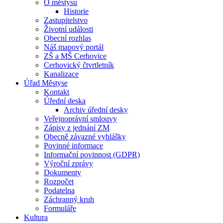
O městysu
Historie
Zastupitelstvo
Životní události
Obecní rozhlas
Náš mapový portál
ZŠ a MŠ Cerhovice
Cerhovický čtvrtletník
Kanalizace
Úřad Městyse
Kontakt
Úřední deska
Archiv úřední desky
Veřejnoprávní smlouvy
Zápisy z jednání ZM
Obecně závazné vyhlášky
Povinné informace
Informační povinnost (GDPR)
Výroční zprávy
Dokumenty
Rozpočet
Podatelna
Záchranný kruh
Formuláře
Kultura