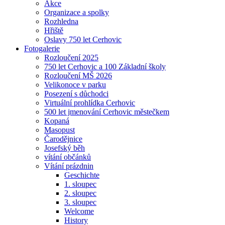
Akce
Organizace a spolky
Rozhledna
Hřiště
Oslavy 750 let Cerhovic
Fotogalerie
Rozloučení 2025
750 let Cerhovic a 100 Základní školy
Rozloučení MŠ 2026
Velikonoce v parku
Posezení s důchodci
Virtuální prohlídka Cerhovic
500 let jmenování Cerhovic městečkem
Kopaná
Masopust
Čarodějnice
Josefský běh
vítání občánků
Vítání prázdnin
Geschichte
1. sloupec
2. sloupec
3. sloupec
Welcome
History