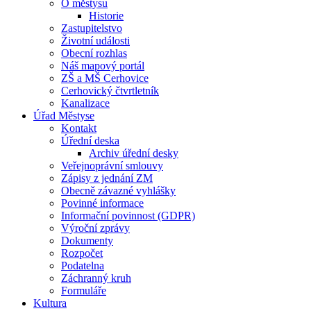
O městysu
Historie
Zastupitelstvo
Životní události
Obecní rozhlas
Náš mapový portál
ZŠ a MŠ Cerhovice
Cerhovický čtvrtletník
Kanalizace
Úřad Městyse
Kontakt
Úřední deska
Archiv úřední desky
Veřejnoprávní smlouvy
Zápisy z jednání ZM
Obecně závazné vyhlášky
Povinné informace
Informační povinnost (GDPR)
Výroční zprávy
Dokumenty
Rozpočet
Podatelna
Záchranný kruh
Formuláře
Kultura