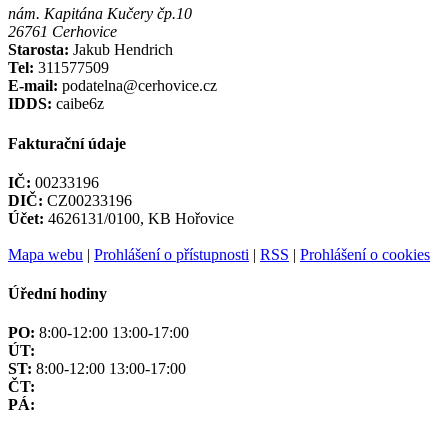
nám. Kapitána Kučery čp.10
26761 Cerhovice
Starosta:
Jakub Hendrich
Tel:
311577509
E-mail:
podatelna@cerhovice.cz
IDDS:
caibe6z
Fakturační údaje
IČ:
00233196
DIČ:
CZ00233196
Účet:
4626131/0100, KB Hořovice
Mapa webu
|
Prohlášení o přístupnosti
|
RSS
|
Prohlášení o cookies
Úřední hodiny
PO:
8:00-12:00 13:00-17:00
ÚT:
ST:
8:00-12:00 13:00-17:00
ČT:
PÁ:
Mapa