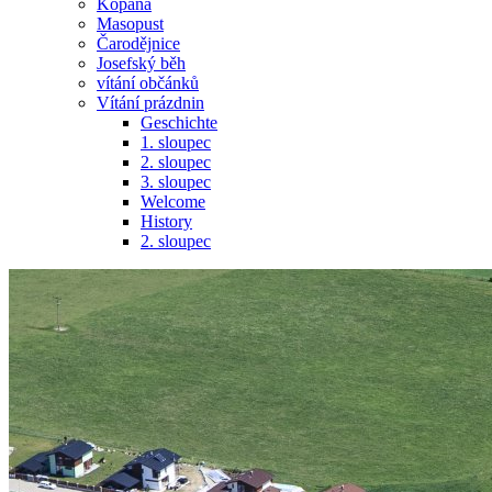
Kopaná
Masopust
Čarodějnice
Josefský běh
vítání občánků
Vítání prázdnin
Geschichte
1. sloupec
2. sloupec
3. sloupec
Welcome
History
2. sloupec