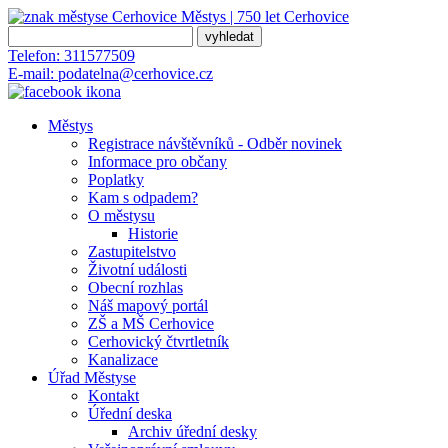
Městys | 750 let
Cerhovice
Telefon:
311577509
E-mail:
podatelna@cerhovice.cz
Městys
Registrace návštěvníků - Odběr novinek
Informace pro občany
Poplatky
Kam s odpadem?
O městysu
Historie
Zastupitelstvo
Životní události
Obecní rozhlas
Náš mapový portál
ZŠ a MŠ Cerhovice
Cerhovický čtvrtletník
Kanalizace
Úřad Městyse
Kontakt
Úřední deska
Archiv úřední desky