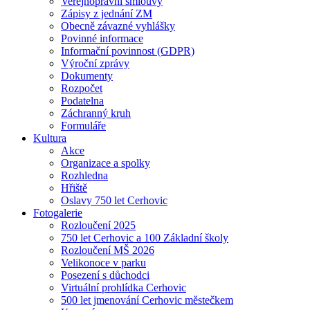
Veřejnoprávní smlouvy
Zápisy z jednání ZM
Obecně závazné vyhlášky
Povinné informace
Informační povinnost (GDPR)
Výroční zprávy
Dokumenty
Rozpočet
Podatelna
Záchranný kruh
Formuláře
Kultura
Akce
Organizace a spolky
Rozhledna
Hřiště
Oslavy 750 let Cerhovic
Fotogalerie
Rozloučení 2025
750 let Cerhovic a 100 Základní školy
Rozloučení MŠ 2026
Velikonoce v parku
Posezení s důchodci
Virtuální prohlídka Cerhovic
500 let jmenování Cerhovic městečkem