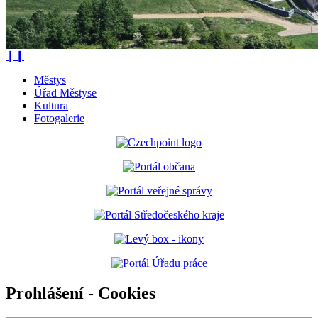
❙❙
Městys
Úřad Městyse
Kultura
Fotogalerie
Prohlášení - Cookies