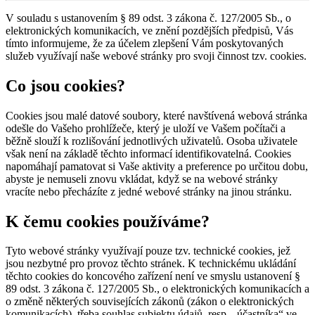
V souladu s ustanovením § 89 odst. 3 zákona č. 127/2005 Sb., o
elektronických komunikacích, ve znění pozdějších předpisů, Vás
tímto informujeme, že za účelem zlepšení Vám poskytovaných
služeb využívají naše webové stránky pro svoji činnost tzv. cookies.
Co jsou cookies?
Cookies jsou malé datové soubory, které navštívená webová stránka
odešle do Vašeho prohlížeče, který je uloží ve Vašem počítači a
běžně slouží k rozlišování jednotlivých uživatelů. Osoba uživatele
však není na základě těchto informací identifikovatelná. Cookies
napomáhají pamatovat si Vaše aktivity a preference po určitou dobu,
abyste je nemuseli znovu vkládat, když se na webové stránky
vracíte nebo přecházíte z jedné webové stránky na jinou stránku.
K čemu cookies používáme?
Tyto webové stránky využívají pouze tzv. technické cookies, jež
jsou nezbytné pro provoz těchto stránek. K technickému ukládání
těchto cookies do koncového zařízení není ve smyslu ustanovení §
89 odst. 3 zákona č. 127/2005 Sb., o elektronických komunikacích a
o změně některých souvisejících zákonů (zákon o elektronických
komunikacích), třeba souhlas subjektu údajů, resp. „účastníka“ ve