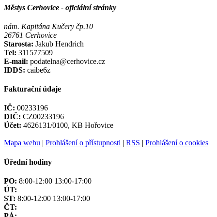
Městys Cerhovice - oficiální stránky
nám. Kapitána Kučery čp.10
26761 Cerhovice
Starosta:
Jakub Hendrich
Tel:
311577509
E-mail:
podatelna@cerhovice.cz
IDDS:
caibe6z
Fakturační údaje
IČ:
00233196
DIČ:
CZ00233196
Účet:
4626131/0100, KB Hořovice
Mapa webu
|
Prohlášení o přístupnosti
|
RSS
|
Prohlášení o cookies
Úřední hodiny
PO:
8:00-12:00 13:00-17:00
ÚT:
ST:
8:00-12:00 13:00-17:00
ČT:
PÁ: