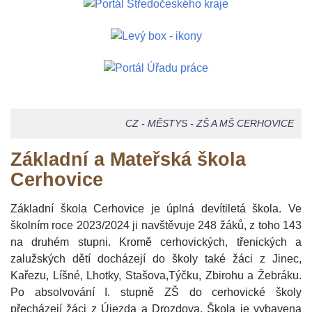
CZ
-
MĚSTYS
-
ZŠ A MŠ CERHOVICE
Základní a Mateřská škola
Cerhovice
Základní škola Cerhovice je úplná devítiletá škola. Ve
školním roce 2023/2024 ji navštěvuje 248 žáků, z toho 143
na druhém stupni. Kromě cerhovických, třenických a
zalužských dětí docházejí do školy také žáci z Jinec,
Kařezu, Líšné, Lhotky, Stašova,Týčku, Zbirohu a Žebráku.
Po absolvování I. stupně ZŠ do cerhovické školy
přecházejí žáci z Újezda a Drozdova. Škola je vybavena