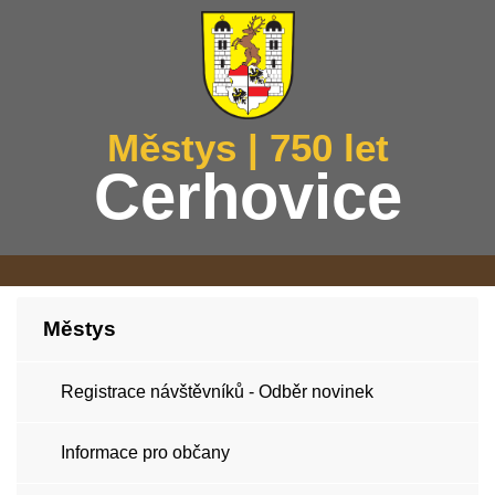
Městys | 750 let
Cerhovice
Městys
Registrace návštěvníků - Odběr novinek
Informace pro občany