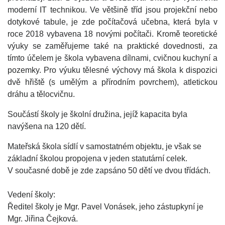
moderní IT technikou. Ve většině tříd jsou projekční nebo
dotykové tabule, je zde počítačová učebna, která byla v
roce 2018 vybavena 18 novými počítači. Kromě teoretické
výuky se zaměřujeme také na praktické dovednosti, za
tímto účelem je škola vybavena dílnami, cvičnou kuchyní a
pozemky. Pro výuku tělesné výchovy má škola k dispozici
dvě hřiště (s umělým a přírodním povrchem), atletickou
dráhu a tělocvičnu.
Součástí školy je školní družina, jejíž kapacita byla
navýšena na 120 dětí.
Mateřská škola sídlí v samostatném objektu, je však se
základní školou propojena v jeden statutární celek.
V současné době je zde zapsáno 50 dětí ve dvou třídách.
Vedení školy:
Ředitel školy je Mgr. Pavel Vonásek, jeho zástupkyní je
Mgr. Jiřina Čejková.