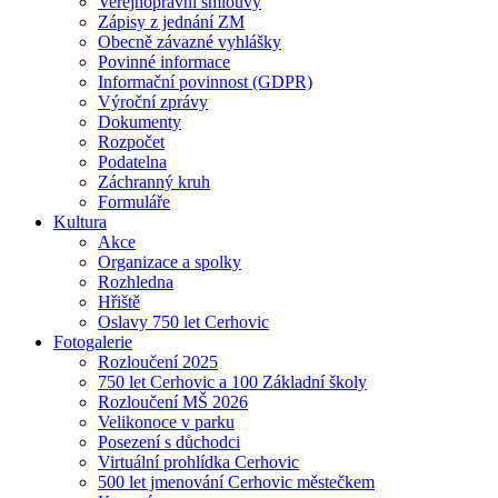
Veřejnoprávní smlouvy
Zápisy z jednání ZM
Obecně závazné vyhlášky
Povinné informace
Informační povinnost (GDPR)
Výroční zprávy
Dokumenty
Rozpočet
Podatelna
Záchranný kruh
Formuláře
Kultura
Akce
Organizace a spolky
Rozhledna
Hřiště
Oslavy 750 let Cerhovic
Fotogalerie
Rozloučení 2025
750 let Cerhovic a 100 Základní školy
Rozloučení MŠ 2026
Velikonoce v parku
Posezení s důchodci
Virtuální prohlídka Cerhovic
500 let jmenování Cerhovic městečkem