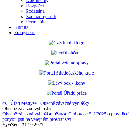
Dokumenty
Rozpočet
Podatelna
Záchranný kruh
Formuláře
Kultura
Fotogalerie
cz
-
Úřad Městyse
-
Obecně závazné vyhlášky
Obecně závazné vyhlášky
Obecně závazná vyhláška městyse Cerhovice č. 2/2025 o pravidlech
pohybu psů na veřejném prostranství
Vyvěšení:
31.10.2025