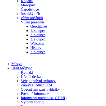
Kopaná
Masopust
Čarodějnice
Josefský běh
vítání občánků
Vítání prázdnin
Geschichte
1. sloupec
2. sloupec
3. sloupec
Welcome
History
2. sloupec
Městys
Úřad Městyse
Kontakt
Úřední deska
Veřejnoprávní smlouvy
Zápisy z jednání ZM
Obecně závazné vyhlášky
Povinné informace
Informační povinnost (GDPR)
Výroční zprávy