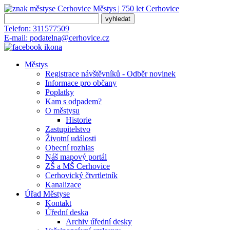
Městys | 750 let
Cerhovice
Telefon:
311577509
E-mail:
podatelna@cerhovice.cz
Městys
Registrace návštěvníků - Odběr novinek
Informace pro občany
Poplatky
Kam s odpadem?
O městysu
Historie
Zastupitelstvo
Životní události
Obecní rozhlas
Náš mapový portál
ZŠ a MŠ Cerhovice
Cerhovický čtvrtletník
Kanalizace
Úřad Městyse
Kontakt
Úřední deska
Archiv úřední desky