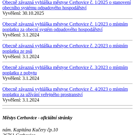
Obecně závazná vyhláška městyse Cerhovice č. 1/2025 o stanovení
obecního systému odpadového hospodářství
Vyvěšení:
30.10.2025
Obecně závazná vyhláška městyse Cerhovice č. 1/2023 o místním
poplatku za obecní systém odpadového hospodářství
Vyvěšení:
3.1.2024
Obecně závazná vyhláška městyse Cerhovice č. 2/2023 o místním
poplatku ze psů
Vyvěšení:
3.1.2024
Obecně závazná vyhláška městyse Cerhovice č. 3/2023 o místním
poplatku z pobytu
Vyvěšení:
3.1.2024
Obecně závazná vyhláška městyse Cerhovice č. 4/2023 o místním
poplatku za užívání veřejného prostranství
Vyvěšení:
3.1.2024
Městys Cerhovice - oficiální stránky
nám. Kapitána Kučery čp.10