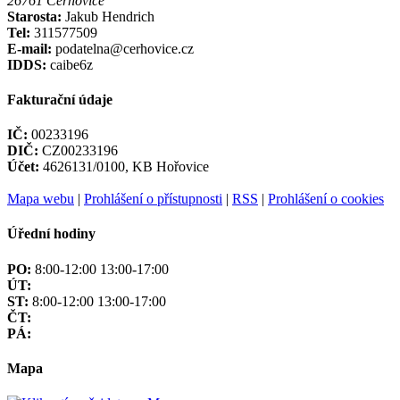
26761 Cerhovice
Starosta:
Jakub Hendrich
Tel:
311577509
E-mail:
podatelna@cerhovice.cz
IDDS:
caibe6z
Fakturační údaje
IČ:
00233196
DIČ:
CZ00233196
Účet:
4626131/0100, KB Hořovice
Mapa webu
|
Prohlášení o přístupnosti
|
RSS
|
Prohlášení o cookies
Úřední hodiny
PO:
8:00-12:00 13:00-17:00
ÚT:
ST:
8:00-12:00 13:00-17:00
ČT:
PÁ:
Mapa