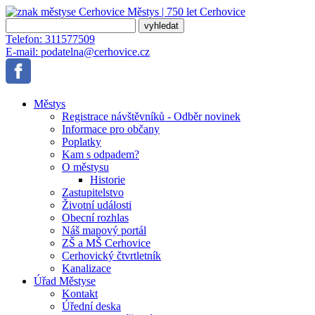
Městys | 750 let
Cerhovice
Telefon:
311577509
E-mail:
podatelna@cerhovice.cz
Městys
Registrace návštěvníků - Odběr novinek
Informace pro občany
Poplatky
Kam s odpadem?
O městysu
Historie
Zastupitelstvo
Životní události
Obecní rozhlas
Náš mapový portál
ZŠ a MŠ Cerhovice
Cerhovický čtvrtletník
Kanalizace
Úřad Městyse
Kontakt
Úřední deska