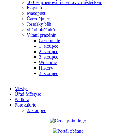
500 let jmenování Cerhovic městečkem
Kopaná
Masopust
Čarodějnice
Josefský běh
vítání občánků
Vítání prázdnin
Geschichte
1. sloupec
2. sloupec
3. sloupec
Welcome
History
2. sloupec
Městys
Úřad Městyse
Kultura
Fotogalerie
2. sloupec