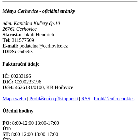
Městys Cerhovice - oficiální stránky
nám. Kapitána Kučery čp.10
26761 Cerhovice
Starosta:
Jakub Hendrich
Tel:
311577509
E-mail:
podatelna@cerhovice.cz
IDDS:
caibe6z
Fakturační údaje
IČ:
00233196
DIČ:
CZ00233196
Účet:
4626131/0100, KB Hořovice
Mapa webu
|
Prohlášení o přístupnosti
|
RSS
|
Prohlášení o cookies
Úřední hodiny
PO:
8:00-12:00 13:00-17:00
ÚT:
ST:
8:00-12:00 13:00-17:00
ČT: