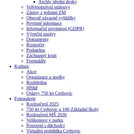
Archiv úřední desky
Veřejnoprávní smlouvy
Zápisy z jednání ZM
Obecně závazné vyhlášky
Povinné informace
Informační povinnost (GDPR)
Výroční zprávy
Dokumenty
Rozpočet
Podatelna
Záchranný kruh
Formuláře
Kultura
Akce
Organizace a spolky
Rozhledna
Hřiště
Oslavy 750 let Cerhovic
Fotogalerie
Rozloučení 2025
750 let Cerhovic a 100 Základní školy
Rozloučení MŠ 2026
Velikonoce v parku
Posezení s důchodci
Virtuální prohlídka Cerhovic