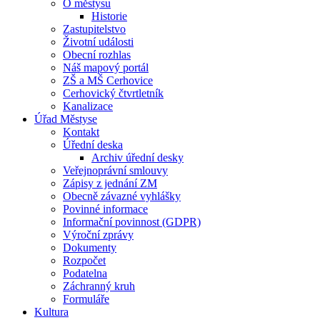
O městysu
Historie
Zastupitelstvo
Životní události
Obecní rozhlas
Náš mapový portál
ZŠ a MŠ Cerhovice
Cerhovický čtvrtletník
Kanalizace
Úřad Městyse
Kontakt
Úřední deska
Archiv úřední desky
Veřejnoprávní smlouvy
Zápisy z jednání ZM
Obecně závazné vyhlášky
Povinné informace
Informační povinnost (GDPR)
Výroční zprávy
Dokumenty
Rozpočet
Podatelna
Záchranný kruh
Formuláře
Kultura