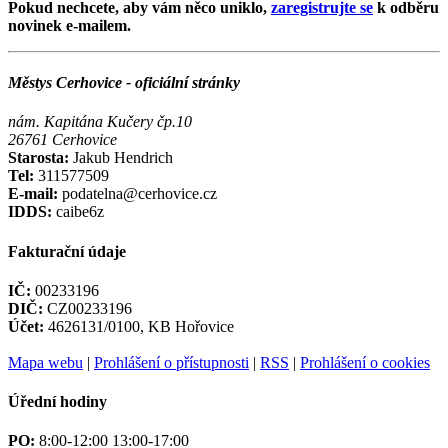
Pokud nechcete, aby vám něco uniklo,
zaregistrujte se
k odběru
novinek e-mailem.
Městys Cerhovice - oficiální stránky
nám. Kapitána Kučery čp.10
26761 Cerhovice
Starosta:
Jakub Hendrich
Tel:
311577509
E-mail:
podatelna@cerhovice.cz
IDDS:
caibe6z
Fakturační údaje
IČ:
00233196
DIČ:
CZ00233196
Účet:
4626131/0100, KB Hořovice
Mapa webu
|
Prohlášení o přístupnosti
|
RSS
|
Prohlášení o cookies
Úřední hodiny
PO:
8:00-12:00 13:00-17:00