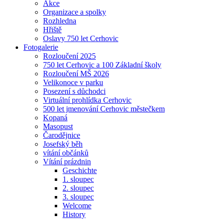
Akce
Organizace a spolky
Rozhledna
Hřiště
Oslavy 750 let Cerhovic
Fotogalerie
Rozloučení 2025
750 let Cerhovic a 100 Základní školy
Rozloučení MŠ 2026
Velikonoce v parku
Posezení s důchodci
Virtuální prohlídka Cerhovic
500 let jmenování Cerhovic městečkem
Kopaná
Masopust
Čarodějnice
Josefský běh
vítání občánků
Vítání prázdnin
Geschichte
1. sloupec
2. sloupec
3. sloupec
Welcome
History