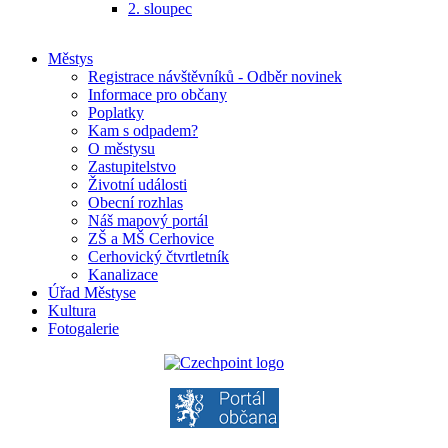
2. sloupec
Městys
Registrace návštěvníků - Odběr novinek
Informace pro občany
Poplatky
Kam s odpadem?
O městysu
Zastupitelstvo
Životní události
Obecní rozhlas
Náš mapový portál
ZŠ a MŠ Cerhovice
Cerhovický čtvrtletník
Kanalizace
Úřad Městyse
Kultura
Fotogalerie