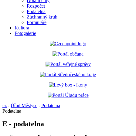
Dokumenty
Rozpočet
Podatelna
Záchranný kruh
Formuláře
Kultura
Fotogalerie
cz
-
Úřad Městyse
-
Podatelna
Podatelna
E - podatelna