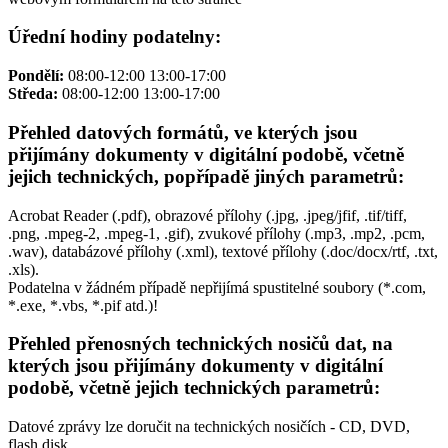
Úřední hodiny podatelny:
Pondělí:
08:00-12:00 13:00-17:00
Středa:
08:00-12:00 13:00-17:00
Přehled datových formátů, ve kterých jsou
přijímány dokumenty v digitální podobě, včetně
jejich technických, popřípadě jiných parametrů:
Acrobat Reader (.pdf), obrazové přílohy (.jpg, .jpeg/jfif, .tif/tiff,
.png, .mpeg-2, .mpeg-1, .gif), zvukové přílohy (.mp3, .mp2, .pcm,
.wav), databázové přílohy (.xml), textové přílohy (.doc/docx/rtf, .txt,
.xls).
Podatelna v žádném případě nepřijímá spustitelné soubory (*.com,
*.exe, *.vbs, *.pif atd.)!
Přehled přenosných technických nosičů dat, na
kterých jsou přijímány dokumenty v digitální
podobě, včetně jejich technických parametrů:
Datové zprávy lze doručit na technických nosičích - CD, DVD,
flash disk.