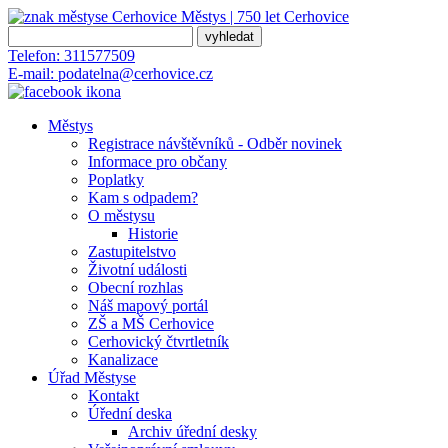
Městys | 750 let
Cerhovice
Telefon:
311577509
E-mail:
podatelna@cerhovice.cz
Městys
Registrace návštěvníků - Odběr novinek
Informace pro občany
Poplatky
Kam s odpadem?
O městysu
Historie
Zastupitelstvo
Životní události
Obecní rozhlas
Náš mapový portál
ZŠ a MŠ Cerhovice
Cerhovický čtvrtletník
Kanalizace
Úřad Městyse
Kontakt
Úřední deska
Archiv úřední desky