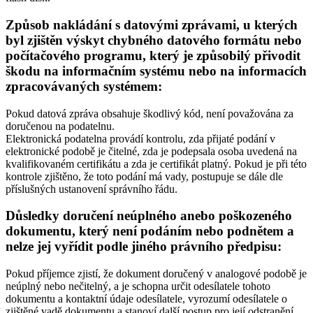
Způsob nakládání s datovými zprávami, u kterých
byl zjištěn výskyt chybného datového formátu nebo
počítačového programu, který je způsobilý přivodit
škodu na informačním systému nebo na informacích
zpracovávaných systémem:
Pokud datová zpráva obsahuje škodlivý kód, není považována za
doručenou na podatelnu.
Elektronická podatelna provádí kontrolu, zda přijaté podání v
elektronické podobě je čitelné, zda je podepsala osoba uvedená na
kvalifikovaném certifikátu a zda je certifikát platný. Pokud je při této
kontrole zjištěno, že toto podání má vady, postupuje se dále dle
příslušných ustanovení správního řádu.
Důsledky doručení neúplného anebo poškozeného
dokumentu, který není podáním nebo podnětem a
nelze jej vyřídit podle jiného právního předpisu:
Pokud příjemce zjistí, že dokument doručený v analogové podobě je
neúplný nebo nečitelný, a je schopna určit odesílatele tohoto
dokumentu a kontaktní údaje odesílatele, vyrozumí odesílatele o
zjištěné vadě dokumentu a stanoví další postup pro její odstranění.