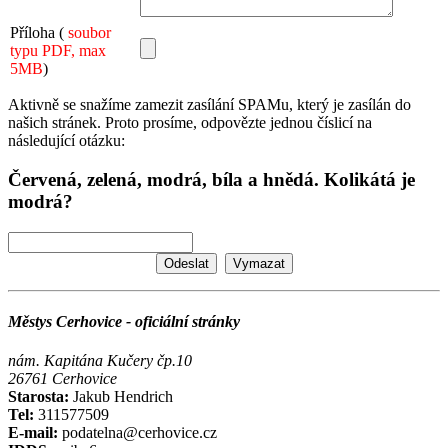
Příloha (
soubor
typu PDF, max
5MB
)
Aktivně se snažíme zamezit zasílání SPAMu, který je zasílán do
našich stránek. Proto prosíme, odpovězte jednou číslicí na
následující otázku:
Červená, zelená, modrá, bíla a hnědá. Kolikátá je
modrá?
Městys Cerhovice - oficiální stránky
nám. Kapitána Kučery čp.10
26761 Cerhovice
Starosta:
Jakub Hendrich
Tel:
311577509
E-mail:
podatelna@cerhovice.cz