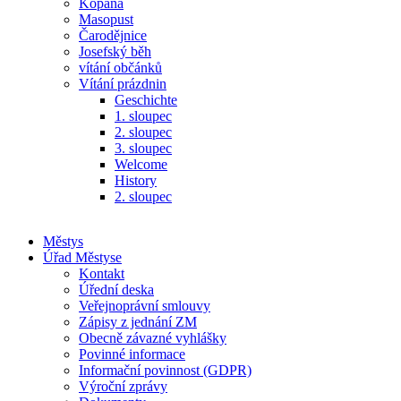
Kopaná
Masopust
Čarodějnice
Josefský běh
vítání občánků
Vítání prázdnin
Geschichte
1. sloupec
2. sloupec
3. sloupec
Welcome
History
2. sloupec
Městys
Úřad Městyse
Kontakt
Úřední deska
Veřejnoprávní smlouvy
Zápisy z jednání ZM
Obecně závazné vyhlášky
Povinné informace
Informační povinnost (GDPR)
Výroční zprávy