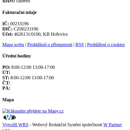
IDDS:
caibe6z
Fakturační údaje
IČ:
00233196
DIČ:
CZ00233196
Účet:
4626131/0100, KB Hořovice
Mapa webu
|
Prohlášení o přístupnosti
|
RSS
|
Prohlášení o cookies
Úřední hodiny
PO:
8:00-12:00 13:00-17:00
ÚT:
ST:
8:00-12:00 13:00-17:00
ČT:
PÁ:
Mapa
Vytvořil WRS
- Webový Redakční Systém společnosti
W Partner
s.r.o.