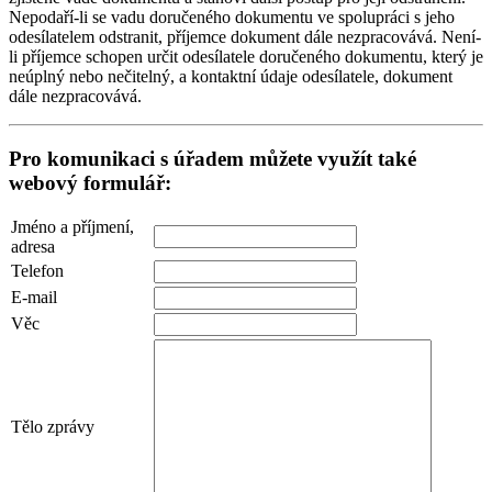
Nepodaří-li se vadu doručeného dokumentu ve spolupráci s jeho
odesílatelem odstranit, příjemce dokument dále nezpracovává. Není-
li příjemce schopen určit odesílatele doručeného dokumentu, který je
neúplný nebo nečitelný, a kontaktní údaje odesílatele, dokument
dále nezpracovává.
Pro komunikaci s úřadem můžete využít také
webový formulář:
Jméno a příjmení,
adresa
Telefon
E-mail
Věc
Tělo zprávy