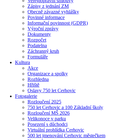
Veřejnoprávní smlouvy
Zápisy z jednání ZM
Obecně závazné vyhlášky
Povinné informace
Informační povinnost (GDPR)
Výroční zprávy
Dokumenty
Rozpočet
Podatelna
Záchranný kruh
Formuláře
Kultura
Akce
Organizace a spolky
Rozhledna
Hřiště
Oslavy 750 let Cerhovic
Fotogalerie
Rozloučení 2025
750 let Cerhovic a 100 Základní školy
Rozloučení MŠ 2026
Velikonoce v parku
Posezení s důchodci
Virtuální prohlídka Cerhovic
500 let jmenování Cerhovic městečkem