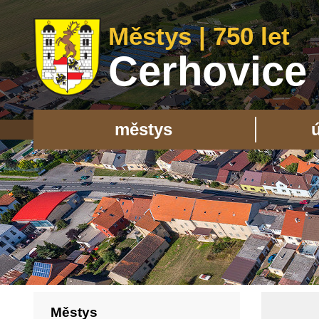
Městys | 750 let
Cerhovice
městys
Městys