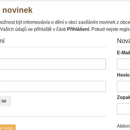
 novinek
žnost být informován/a o dění v obci zasíláním novinek z obce
Vašich údajů se přihlaště v části
Přihlášení
. Pokud nejste regist
ní
Nová
E-Mail
Heslo
Zopak
Aktivn
é heslo