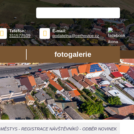
Telefon:
E-mail:
311577509
podatelna@cerhovice.cz
fotogalerie
-
MĚSTYS
-
REGISTRACE NÁVŠTĚVNÍKŮ - ODBĚR NOVINEK