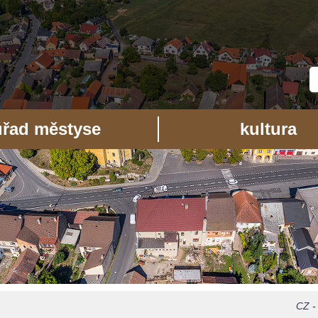
úřad městyse
kultura
CZ