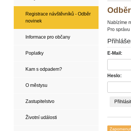
Odběr
Registrace návštěvníků - Odběr
novinek
Nabízíme mo
Pro správu 
Informace pro občany
Přihláše
Poplatky
E-Mail:
Kam s odpadem?
Heslo:
O městysu
Zastupitelstvo
Životní události
Zapomenut