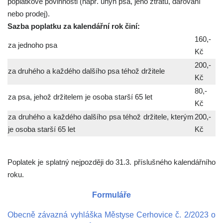
poplatkové povinnosti (např. úhyn psa, jeho ztrátu, darování
nebo prodej).
Sazba poplatku za kalendářní rok činí:
160,-
za jednoho psa
Kč
200,-
za druhého a každého dalšího psa téhož držitele
Kč
80,-
za psa, jehož držitelem je osoba starší 65 let
Kč
za druhého a každého dalšího psa téhož držitele, kterým
200,-
je osoba starší 65 let
Kč
Poplatek je splatný nejpozději do 31.3. příslušného kalendářního
roku.
Formuláře
Obecně závazná vyhláška Městyse Cerhovice č. 2/2023 o