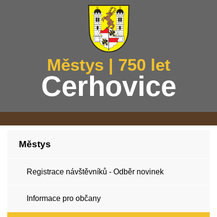
Městys | 750 let
Cerhovice
Městys
Registrace návštěvníků - Odběr novinek
Informace pro občany