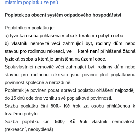
místním poplatku ze psů
Poplatek za obecní systém odpadového hospodářství
Poplatníkem poplatku je:
a) fyzická osoba přihlášená v obci k trvalému pobytu nebo
b) vlastník nemovité věci zahrnující byt, rodinný dům nebo
stavbu pro rodinnou rekreaci, ve které není přihlášená žádná
fyzická osoba a která je umístěna na území obce.
Spoluvlastníci nemovité věci zahrnující byt, rodinný dům nebo
stavbu pro rodinnou rekreaci jsou povinni plnit poplatkovou
povinnost společně a nerozdílně.
Poplatník je povinen podat správci poplatku ohlášení nejpozději
do 15 dnů ode dne vzniku své poplatkové povinnosti.
Sazba poplatku činí
500,- Kč
/rok za osobu přihlášenou k
trvalému pobytu
Sazba poplatku činí
500,- Kč /
rok vlastník nemovitosti
(rekreační, neobydlená)