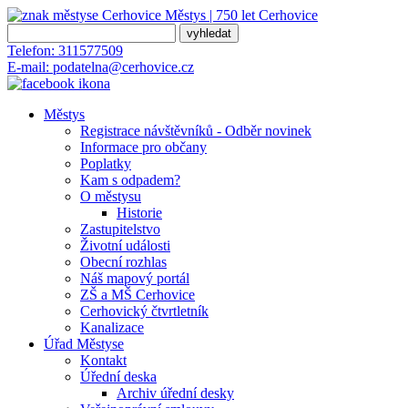
Městys | 750 let
Cerhovice
Telefon:
311577509
E-mail:
podatelna@cerhovice.cz
Městys
Registrace návštěvníků - Odběr novinek
Informace pro občany
Poplatky
Kam s odpadem?
O městysu
Historie
Zastupitelstvo
Životní události
Obecní rozhlas
Náš mapový portál
ZŠ a MŠ Cerhovice
Cerhovický čtvrtletník
Kanalizace
Úřad Městyse
Kontakt
Úřední deska
Archiv úřední desky