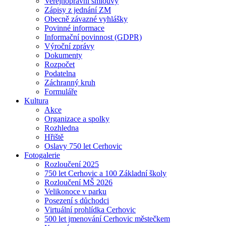
Veřejnoprávní smlouvy
Zápisy z jednání ZM
Obecně závazné vyhlášky
Povinné informace
Informační povinnost (GDPR)
Výroční zprávy
Dokumenty
Rozpočet
Podatelna
Záchranný kruh
Formuláře
Kultura
Akce
Organizace a spolky
Rozhledna
Hřiště
Oslavy 750 let Cerhovic
Fotogalerie
Rozloučení 2025
750 let Cerhovic a 100 Základní školy
Rozloučení MŠ 2026
Velikonoce v parku
Posezení s důchodci
Virtuální prohlídka Cerhovic
500 let jmenování Cerhovic městečkem