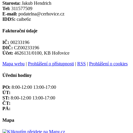
Starosta:
Jakub Hendrich
Tel:
311577509
E-mail:
podatelna@cerhovice.cz
IDDS:
caibe6z
Fakturační údaje
IČ:
00233196
DIČ:
CZ00233196
Účet:
4626131/0100, KB Hořovice
Mapa webu
|
Prohlášení o přístupnosti
|
RSS
|
Prohlášení o cookies
Úřední hodiny
PO:
8:00-12:00 13:00-17:00
ÚT:
ST:
8:00-12:00 13:00-17:00
ČT:
PÁ:
Mapa