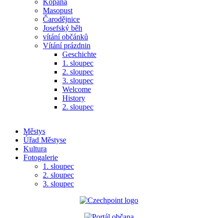
Kopaná
Masopust
Čarodějnice
Josefský běh
vítání občánků
Vítání prázdnin
Geschichte
1. sloupec
2. sloupec
3. sloupec
Welcome
History
2. sloupec
Městys
Úřad Městyse
Kultura
Fotogalerie
1. sloupec
2. sloupec
3. sloupec