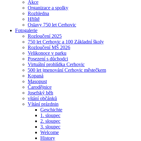
Akce
Organizace a spolky
Rozhledna
Hřiště
Oslavy 750 let Cerhovic
Fotogalerie
Rozloučení 2025
750 let Cerhovic a 100 Základní školy
Rozloučení MŠ 2026
Velikonoce v parku
Posezení s důchodci
Virtuální prohlídka Cerhovic
500 let jmenování Cerhovic městečkem
Kopaná
Masopust
Čarodějnice
Josefský běh
vítání občánků
Vítání prázdnin
Geschichte
1. sloupec
2. sloupec
3. sloupec
Welcome
History