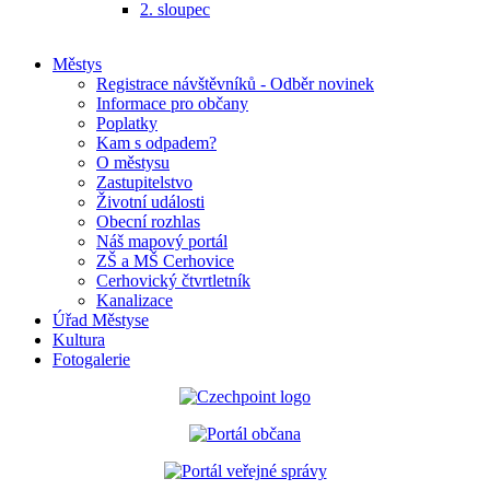
2. sloupec
Městys
Registrace návštěvníků - Odběr novinek
Informace pro občany
Poplatky
Kam s odpadem?
O městysu
Zastupitelstvo
Životní události
Obecní rozhlas
Náš mapový portál
ZŠ a MŠ Cerhovice
Cerhovický čtvrtletník
Kanalizace
Úřad Městyse
Kultura
Fotogalerie