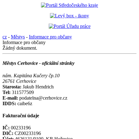
cz
-
Městys
-
Informace pro občany
Informace pro občany
Žádný dokument.
Městys Cerhovice - oficiální stránky
nám. Kapitána Kučery čp.10
26761 Cerhovice
Starosta:
Jakub Hendrich
Tel:
311577509
E-mail:
podatelna@cerhovice.cz
IDDS:
caibe6z
Fakturační údaje
IČ:
00233196
DIČ:
CZ00233196
Účet:
4626131/0100, KB Hořovice