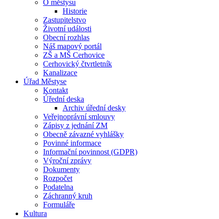
O městysu
Historie
Zastupitelstvo
Životní události
Obecní rozhlas
Náš mapový portál
ZŠ a MŠ Cerhovice
Cerhovický čtvrtletník
Kanalizace
Úřad Městyse
Kontakt
Úřední deska
Archiv úřední desky
Veřejnoprávní smlouvy
Zápisy z jednání ZM
Obecně závazné vyhlášky
Povinné informace
Informační povinnost (GDPR)
Výroční zprávy
Dokumenty
Rozpočet
Podatelna
Záchranný kruh
Formuláře
Kultura