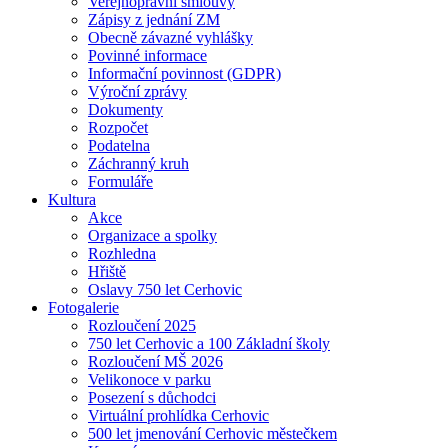
Veřejnoprávní smlouvy
Zápisy z jednání ZM
Obecně závazné vyhlášky
Povinné informace
Informační povinnost (GDPR)
Výroční zprávy
Dokumenty
Rozpočet
Podatelna
Záchranný kruh
Formuláře
Kultura
Akce
Organizace a spolky
Rozhledna
Hřiště
Oslavy 750 let Cerhovic
Fotogalerie
Rozloučení 2025
750 let Cerhovic a 100 Základní školy
Rozloučení MŠ 2026
Velikonoce v parku
Posezení s důchodci
Virtuální prohlídka Cerhovic
500 let jmenování Cerhovic městečkem