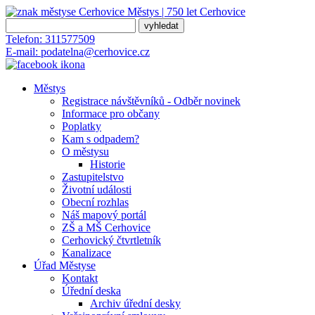
Městys | 750 let
Cerhovice
Telefon:
311577509
E-mail:
podatelna@cerhovice.cz
Městys
Registrace návštěvníků - Odběr novinek
Informace pro občany
Poplatky
Kam s odpadem?
O městysu
Historie
Zastupitelstvo
Životní události
Obecní rozhlas
Náš mapový portál
ZŠ a MŠ Cerhovice
Cerhovický čtvrtletník
Kanalizace
Úřad Městyse
Kontakt
Úřední deska
Archiv úřední desky