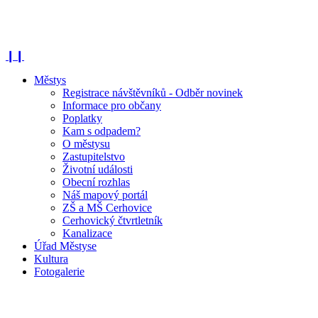
❙❙
Městys
Registrace návštěvníků - Odběr novinek
Informace pro občany
Poplatky
Kam s odpadem?
O městysu
Zastupitelstvo
Životní události
Obecní rozhlas
Náš mapový portál
ZŠ a MŠ Cerhovice
Cerhovický čtvrtletník
Kanalizace
Úřad Městyse
Kultura
Fotogalerie