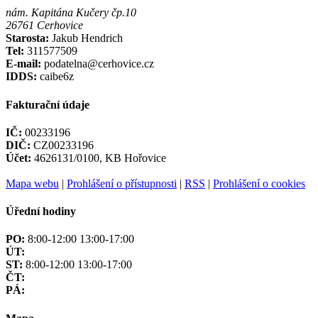
nám. Kapitána Kučery čp.10
26761 Cerhovice
Starosta:
Jakub Hendrich
Tel:
311577509
E-mail:
podatelna@cerhovice.cz
IDDS:
caibe6z
Fakturační údaje
IČ:
00233196
DIČ:
CZ00233196
Účet:
4626131/0100, KB Hořovice
Mapa webu
|
Prohlášení o přístupnosti
|
RSS
|
Prohlášení o cookies
Úřední hodiny
PO:
8:00-12:00 13:00-17:00
ÚT:
ST:
8:00-12:00 13:00-17:00
ČT:
PÁ: