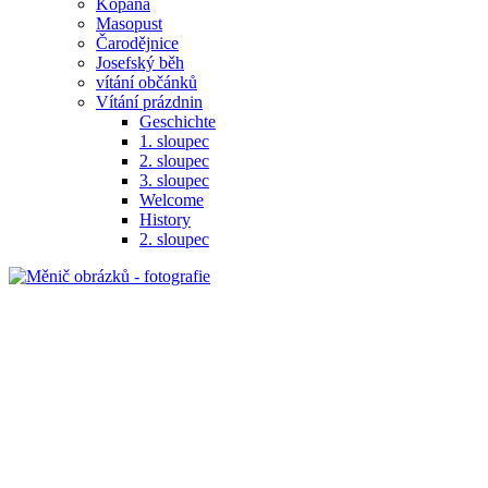
Kopaná
Masopust
Čarodějnice
Josefský běh
vítání občánků
Vítání prázdnin
Geschichte
1. sloupec
2. sloupec
3. sloupec
Welcome
History
2. sloupec