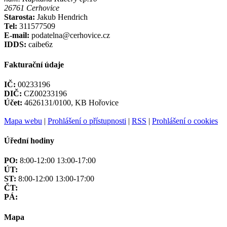
26761 Cerhovice
Starosta:
Jakub Hendrich
Tel:
311577509
E-mail:
podatelna@cerhovice.cz
IDDS:
caibe6z
Fakturační údaje
IČ:
00233196
DIČ:
CZ00233196
Účet:
4626131/0100, KB Hořovice
Mapa webu
|
Prohlášení o přístupnosti
|
RSS
|
Prohlášení o cookies
Úřední hodiny
PO:
8:00-12:00 13:00-17:00
ÚT:
ST:
8:00-12:00 13:00-17:00
ČT:
PÁ:
Mapa