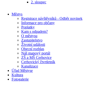
2. sloupec
Městys
Registrace návštěvníků - Odběr novinek
Informace pro občany
Poplatky
Kam s odpadem?
O městysu
Zastupitelstvo
Životní události
Obecní rozhlas
Náš mapový portál
ZŠ a MŠ Cerhovice
Cerhovický čtvrtletník
Kanalizace
Úřad Městyse
Kultura
Fotogalerie