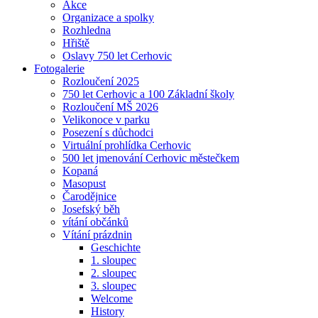
Akce
Organizace a spolky
Rozhledna
Hřiště
Oslavy 750 let Cerhovic
Fotogalerie
Rozloučení 2025
750 let Cerhovic a 100 Základní školy
Rozloučení MŠ 2026
Velikonoce v parku
Posezení s důchodci
Virtuální prohlídka Cerhovic
500 let jmenování Cerhovic městečkem
Kopaná
Masopust
Čarodějnice
Josefský běh
vítání občánků
Vítání prázdnin
Geschichte
1. sloupec
2. sloupec
3. sloupec
Welcome
History