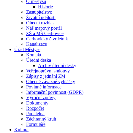
O městysu
Historie
Zastupitelstvo
Životní události
Obecní rozhlas
Náš mapový portál
ZŠ a MŠ Cerhovice
Cerhovický čtvrtletník
Kanalizace
Úřad Městyse
Kontakt
Úřední deska
Archiv úřední desky
Veřejnoprávní smlouvy
Zápisy z jednání ZM
Obecně závazné vyhlášky
Povinné informace
Informační povinnost (GDPR)
Výroční zprávy
Dokumenty
Rozpočet
Podatelna
Záchranný kruh
Formuláře
Kultura