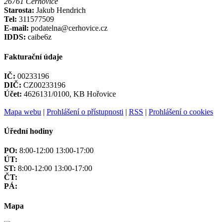
26761 Cerhovice
Starosta:
Jakub Hendrich
Tel:
311577509
E-mail:
podatelna@cerhovice.cz
IDDS:
caibe6z
Fakturační údaje
IČ:
00233196
DIČ:
CZ00233196
Účet:
4626131/0100, KB Hořovice
Mapa webu
|
Prohlášení o přístupnosti
|
RSS
|
Prohlášení o cookies
Úřední hodiny
PO:
8:00-12:00 13:00-17:00
ÚT:
ST:
8:00-12:00 13:00-17:00
ČT:
PÁ:
Mapa