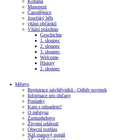
Kopaná
Masopust
Čarodějnice
Josefský běh
vítání občánků
Vítání prázdnin
Geschichte
1. sloupec
2. sloupec
3. sloupec
Welcome
History
2. sloupec
Městys
Registrace návštěvníků - Odběr novinek
Informace pro občany
Poplatky
Kam s odpadem?
O městysu
Zastupitelstvo
Životní události
Obecní rozhlas
Náš mapový portál