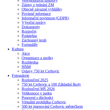
Veřejnoprávní smlouvy
Zápisy z jednání ZM
Obecně závazné vyhlášky
Povinné informace
Informační povinnost (GDPR)
Výroční zprávy
Dokumenty
Rozpočet
Podatelna
Záchranný kruh
Formuláře
Kultura
Akce
Organizace a spolky
Rozhledna
Hřiště
Oslavy 750 let Cerhovic
Fotogalerie
Rozloučení 2025
750 let Cerhovic a 100 Základní školy
Rozloučení MŠ 2026
Velikonoce v parku
Posezení s důchodci
Virtuální prohlídka Cerhovic
500 let jmenování Cerhovic městečkem