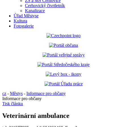
ZŠ a MŠ Cerhovice
Cerhovický čtvrtletník
Kanalizace
Úřad Městyse
Kultura
Fotogalerie
cz
-
Městys
-
Informace pro občany
Informace pro občany
Tisk článku
Veterinární ambulance