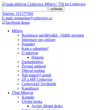
Městys | 750 let
Cerhovice
Telefon:
311577509
E-mail:
podatelna@cerhovice.cz
Městys
Registrace návštěvníků - Odběr novinek
Informace pro občany
Poplatky
Kam s odpadem?
O městysu
Historie
Zastupitelstvo
Životní události
Obecní rozhlas
Náš mapový portál
ZŠ a MŠ Cerhovice
Cerhovický čtvrtletník
Kanalizace
Úřad Městyse
Kontakt
Úřední deska
Archiv úřední desky