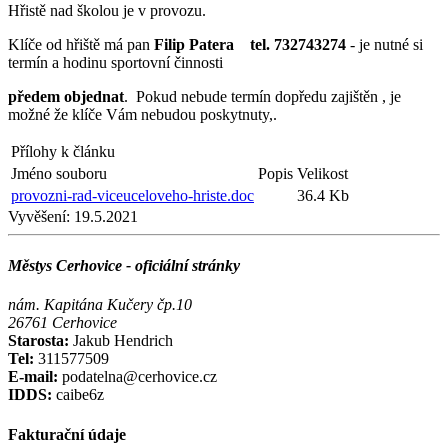
Hřistě nad školou je v provozu.
Klíče od hřiště má pan
Filip Patera tel. 732743274
- je nutné si
termín a hodinu sportovní činnosti
předem objednat
. Pokud nebude termín dopředu zajištěn , je
možné že klíče Vám nebudou poskytnuty,.
Přílohy k článku
Jméno souboru
Popis
Velikost
provozni-rad-viceuceloveho-hriste.doc
36.4 Kb
Vyvěšení:
19.5.2021
Městys Cerhovice - oficiální stránky
nám. Kapitána Kučery čp.10
26761 Cerhovice
Starosta:
Jakub Hendrich
Tel:
311577509
E-mail:
podatelna@cerhovice.cz
IDDS:
caibe6z
Fakturační údaje