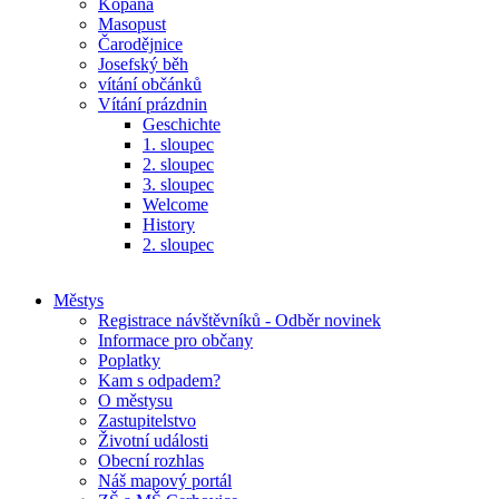
Kopaná
Masopust
Čarodějnice
Josefský běh
vítání občánků
Vítání prázdnin
Geschichte
1. sloupec
2. sloupec
3. sloupec
Welcome
History
2. sloupec
Městys
Registrace návštěvníků - Odběr novinek
Informace pro občany
Poplatky
Kam s odpadem?
O městysu
Zastupitelstvo
Životní události
Obecní rozhlas
Náš mapový portál