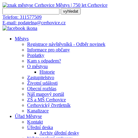
Městys | 750 let
Cerhovice
Telefon:
311577509
E-mail:
podatelna@cerhovice.cz
Městys
Registrace návštěvníků - Odběr novinek
Informace pro občany
Poplatky
Kam s odpadem?
O městysu
Historie
Zastupitelstvo
Životní události
Obecní rozhlas
Náš mapový portál
ZŠ a MŠ Cerhovice
Cerhovický čtvrtletník
Kanalizace
Úřad Městyse
Kontakt
Úřední deska
Archiv úřední desky