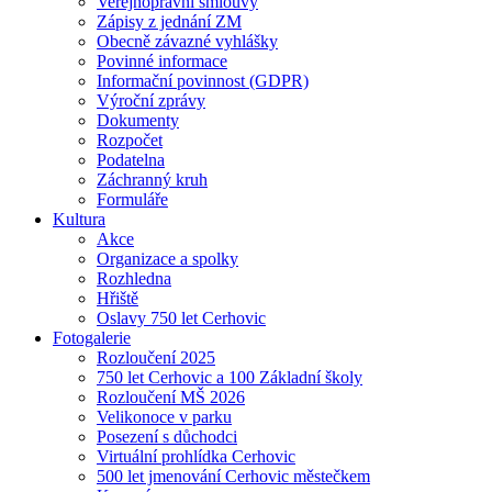
Veřejnoprávní smlouvy
Zápisy z jednání ZM
Obecně závazné vyhlášky
Povinné informace
Informační povinnost (GDPR)
Výroční zprávy
Dokumenty
Rozpočet
Podatelna
Záchranný kruh
Formuláře
Kultura
Akce
Organizace a spolky
Rozhledna
Hřiště
Oslavy 750 let Cerhovic
Fotogalerie
Rozloučení 2025
750 let Cerhovic a 100 Základní školy
Rozloučení MŠ 2026
Velikonoce v parku
Posezení s důchodci
Virtuální prohlídka Cerhovic
500 let jmenování Cerhovic městečkem