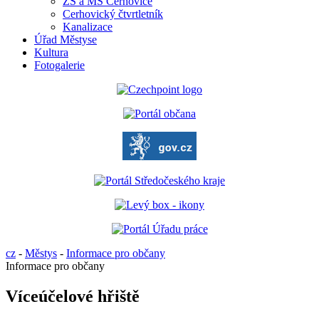
ZŠ a MŠ Cerhovice
Cerhovický čtvrtletník
Kanalizace
Úřad Městyse
Kultura
Fotogalerie
cz
-
Městys
-
Informace pro občany
Informace pro občany
Víceúčelové hřiště