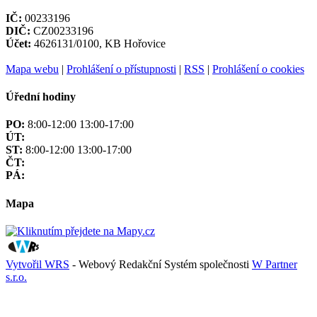
IČ:
00233196
DIČ:
CZ00233196
Účet:
4626131/0100, KB Hořovice
Mapa webu
|
Prohlášení o přístupnosti
|
RSS
|
Prohlášení o cookies
Úřední hodiny
PO:
8:00-12:00 13:00-17:00
ÚT:
ST:
8:00-12:00 13:00-17:00
ČT:
PÁ:
Mapa
Vytvořil WRS
- Webový Redakční Systém společnosti
W Partner
s.r.o.