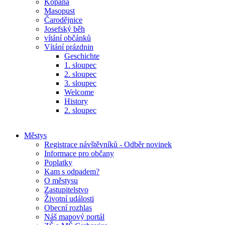
Kopaná
Masopust
Čarodějnice
Josefský běh
vítání občánků
Vítání prázdnin
Geschichte
1. sloupec
2. sloupec
3. sloupec
Welcome
History
2. sloupec
Městys
Registrace návštěvníků - Odběr novinek
Informace pro občany
Poplatky
Kam s odpadem?
O městysu
Zastupitelstvo
Životní události
Obecní rozhlas
Náš mapový portál