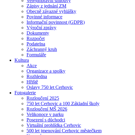
Veřejnoprávní smlouvy
Zápisy z jednání ZM
Obecně závazné vyhlášky
Povinné informace
Informační povinnost (GDPR)
Výroční zprávy
Dokumenty
Rozpočet
Podatelna
Záchranný kruh
Formuláře
Kultura
Akce
Organizace a spolky
Rozhledna
Hřiště
Oslavy 750 let Cerhovic
Fotogalerie
Rozloučení 2025
750 let Cerhovic a 100 Základní školy
Rozloučení MŠ 2026
Velikonoce v parku
Posezení s důchodci
Virtuální prohlídka Cerhovic
500 let jmenování Cerhovic městečkem