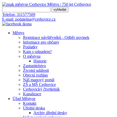
Městys | 750 let
Cerhovice
Telefon:
311577509
E-mail:
podatelna@cerhovice.cz
Městys
Registrace návštěvníků - Odběr novinek
Informace pro občany
Poplatky
Kam s odpadem?
O městysu
Historie
Zastupitelstvo
Životní události
Obecní rozhlas
Náš mapový portál
ZŠ a MŠ Cerhovice
Cerhovický čtvrtletník
Kanalizace
Úřad Městyse
Kontakt
Úřední deska
Archiv úřední desky