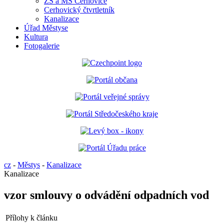
ZŠ a MŠ Cerhovice
Cerhovický čtvrtletník
Kanalizace
Úřad Městyse
Kultura
Fotogalerie
cz
-
Městys
-
Kanalizace
Kanalizace
vzor smlouvy o odvádění odpadních vod
Přílohy k článku