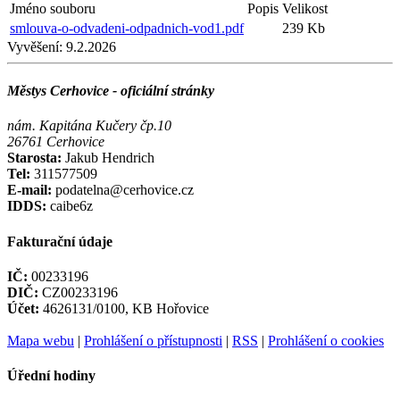
Jméno souboru
Popis
Velikost
smlouva-o-odvadeni-odpadnich-vod1.pdf
239 Kb
Vyvěšení:
9.2.2026
Městys Cerhovice - oficiální stránky
nám. Kapitána Kučery čp.10
26761 Cerhovice
Starosta:
Jakub Hendrich
Tel:
311577509
E-mail:
podatelna@cerhovice.cz
IDDS:
caibe6z
Fakturační údaje
IČ:
00233196
DIČ:
CZ00233196
Účet:
4626131/0100, KB Hořovice
Mapa webu
|
Prohlášení o přístupnosti
|
RSS
|
Prohlášení o cookies
Úřední hodiny