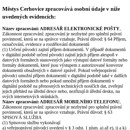
Městys Cerhovice zpracovává osobní údaje v níže
uvedených evidencích:
Název zpracování: ADRESÁŘ ELEKTRONICKÉ POŠTY
,
Zákonnost zpracování: zpracování je nezbytné pro splnění právní
povinností, která se na správce vztahuje, Právní důvod: § 64 Příjem,
označování, evidence a rozdělování dokumentů
(1) Určení původci zajistí příjem dokumentů. V případě dokumentů
v digitální podobě určení původci zajistí jejich příjem alespoň v
datových formátech stanovených jako výstupní datové formáty nebo
formáty dokumentů, které jsou výstupem z autorizované konverze
dokumentů obsažených v datové zprávě. Pokud veřejnoprávní
původci umožní příjem dokumentů v digitální podobě také v dalších
datových formátech nebo pokud umožní příjem dokumentů v
digitální podobě na přenosných technických nosičích dat, zveřejní
jejich přehled na úřední desce nebo, nezřizují-li úřední desku, na
svých internetových stránkách.
Název zpracování: ADRESÁŘ MOBILNÍHO TELEFONU
,
Zákonnost zpracování: zpracování je nezbytné pro splnění právní
povinností, která se na správce vztahuje, Právní důvod: § 63
SPISOVÁ SLUŽBA
(1) Spisovou službu vykonávají
a) veřejnoprávní původci uvedení v § 3 odst. 1 písm. a) až e), i) a k)