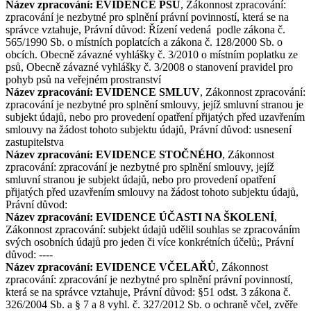
Název zpracování: EVIDENCE PSŮ
, Zákonnost zpracování:
zpracování je nezbytné pro splnění právní povinností, která se na
správce vztahuje, Právní důvod: Řízení vedená podle zákona č.
565/1990 Sb. o místních poplatcích a zákona č. 128/2000 Sb. o
obcích. Obecně závazné vyhlášky č. 3/2010 o místním poplatku ze
psů, Obecně závazné vyhlášky č. 3/2008 o stanovení pravidel pro
pohyb psů na veřejném prostranství
Název zpracování: EVIDENCE SMLUV
, Zákonnost zpracování:
zpracování je nezbytné pro splnění smlouvy, jejíž smluvní stranou je
subjekt údajů, nebo pro provedení opatření přijatých před uzavřením
smlouvy na žádost tohoto subjektu údajů, Právní důvod: usnesení
zastupitelstva
Název zpracování: EVIDENCE STOČNÉHO
, Zákonnost
zpracování: zpracování je nezbytné pro splnění smlouvy, jejíž
smluvní stranou je subjekt údajů, nebo pro provedení opatření
přijatých před uzavřením smlouvy na žádost tohoto subjektu údajů,
Právní důvod:
Název zpracování: EVIDENCE ÚČASTI NA ŠKOLENÍ
,
Zákonnost zpracování: subjekt údajů udělil souhlas se zpracováním
svých osobních údajů pro jeden či více konkrétních účelů;, Právní
důvod: ----
Název zpracování: EVIDENCE VČELAŘŮ
, Zákonnost
zpracování: zpracování je nezbytné pro splnění právní povinností,
která se na správce vztahuje, Právní důvod: §51 odst. 3 zákona č.
326/2004 Sb. a § 7 a 8 vyhl. č. 327/2012 Sb. o ochraně včel, zvěře