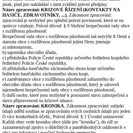
jinak, platí pro nakládání s nimi zvláštní právní předpisy.
Název zpracování: KRIZOVÉ ŘÍZENÍ (KONTAKTY NA
HASIČE, ZDRAVOTNÍKY, ...)
, Zákonnost zpracování:
zpracování je nezbytné pro splnění právní povinností, která se na
správce vztahuje, Právní důvod: § 9 Složení bezpečnostní rady obce
s rozšířenou působností
Bezpečností rada obce s rozšířenou působností má nejvýše 8 členů a
starosta obce s rozšířenou působností jejími členy jmenuje
a) místostarostu,
b) tajemníka obecního úřadu,
c) příslušníka Policie České republiky určeného ředitelem krajského
ředitelství Policie České republiky,
d) příslušníka hasičského záchranného sboru kraje určeného
ředitelem hasičského záchranného sboru kraje,
e) zaměstnance obce s rozšířenou působností zařazeného do
obecního úřadu obce s rozšířenou působností, který je zároveň
tajemníkem bezpečnostní rady obce s rozšířenou působností,
f) další osoby, které jsou nezbytné k posouzení stavu zabezpečení a
stavu připravenosti na krizové situace.
Název zpracování: KRONIKA
, Zákonnost zpracování: subjekt
údajů udělil souhlas se zpracováním svých osobních údajů pro jeden
či více konkrétních účelů;, Právní důvod: § 1 Úvodní ustanovení
Každá obec vede kroniku obce (dále jen "kronika"), do níž se
zaznamenávají zprávy o důležitých a pamětihodných událostech v
obci pro informaci i poučení budoucím generacím.