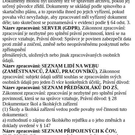
Dokumenty mohou být uloženy též ve správním archivu, pokud jej
určený původce zřídil. Dokumenty se ukládají podle spisového a
skartačního plánu, a to zpravidla ihned po jejich vyřízení, pokud
povaha věci nevyžaduje, aby zpracovatel měl vyřízený dokument
déle; tato skutečnost se poznamenává v evidenci podle § 64 odst. 3.
Název zpracování: SERVER (GDPR)
, Zákonnost zpracování:
zpracování je nezbytné pro splnění právní povinností, která se na
správce vztahuje, Právní důvod: Správce je povinen zabezpečit data
proti ztrátě a zničení, změně nebo neoprávněnému poskytnutí nebo
zpřístupnění
přenášených, uložených nebo jinak zpracovávaných osobních
údajů.
Název zpracování: SEZNAM LIDÍ NA WEBU
(ZAMĚSTNANCŮ, ŽÁKŮ, PRACOVNÍKŮ)
, Zákonnost
zpracování: subjekt údajů udělil souhlas se zpracováním svých
osobních údajů pro jeden či více konkrétních účelů;, Právní důvod:
Název zpracování: SEZNAM PŘEDŠKOLÁKŮ DO ZŠ
,
Zákonnost zpracování: zpracování je nezbytné pro splnění právní
povinností, která se na správce vztahuje, Právní důvod: § 28
Dokumentace škol a školských zařízení
(1) Školy a školská zařízení vedou podle povahy své činnosti tuto
dokumentaci:
a) rozhodnutí o zápisu do školského rejstříku a o jeho změnách a
doklady uvedené v § 147
Název zpracování: SEZNAM PŘIPOJENÝCH K ČOV,