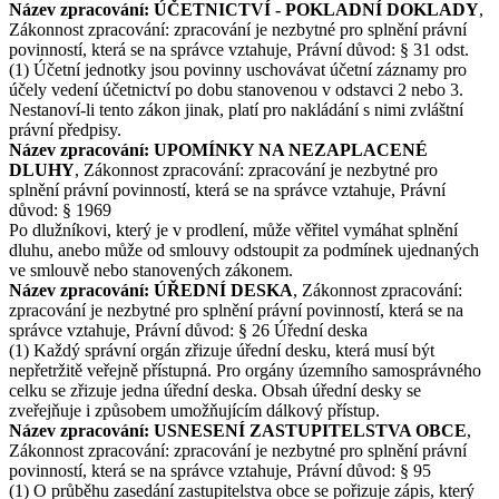
Název zpracování: ÚČETNICTVÍ - POKLADNÍ DOKLADY
,
Zákonnost zpracování: zpracování je nezbytné pro splnění právní
povinností, která se na správce vztahuje, Právní důvod: § 31 odst.
(1) Účetní jednotky jsou povinny uschovávat účetní záznamy pro
účely vedení účetnictví po dobu stanovenou v odstavci 2 nebo 3.
Nestanoví-li tento zákon jinak, platí pro nakládání s nimi zvláštní
právní předpisy.
Název zpracování: UPOMÍNKY NA NEZAPLACENÉ
DLUHY
, Zákonnost zpracování: zpracování je nezbytné pro
splnění právní povinností, která se na správce vztahuje, Právní
důvod: § 1969
Po dlužníkovi, který je v prodlení, může věřitel vymáhat splnění
dluhu, anebo může od smlouvy odstoupit za podmínek ujednaných
ve smlouvě nebo stanovených zákonem.
Název zpracování: ÚŘEDNÍ DESKA
, Zákonnost zpracování:
zpracování je nezbytné pro splnění právní povinností, která se na
správce vztahuje, Právní důvod: § 26 Úřední deska
(1) Každý správní orgán zřizuje úřední desku, která musí být
nepřetržitě veřejně přístupná. Pro orgány územního samosprávného
celku se zřizuje jedna úřední deska. Obsah úřední desky se
zveřejňuje i způsobem umožňujícím dálkový přístup.
Název zpracování: USNESENÍ ZASTUPITELSTVA OBCE
,
Zákonnost zpracování: zpracování je nezbytné pro splnění právní
povinností, která se na správce vztahuje, Právní důvod: § 95
(1) O průběhu zasedání zastupitelstva obce se pořizuje zápis, který