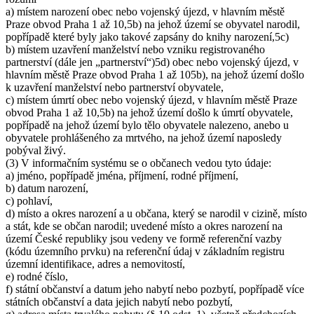
a) místem narození obec nebo vojenský újezd, v hlavním městě
Praze obvod Praha 1 až 10,5b) na jehož území se obyvatel narodil,
popřípadě které byly jako takové zapsány do knihy narození,5c)
b) místem uzavření manželství nebo vzniku registrovaného
partnerství (dále jen „partnerství“)5d) obec nebo vojenský újezd, v
hlavním městě Praze obvod Praha 1 až 105b), na jehož území došlo
k uzavření manželství nebo partnerství obyvatele,
c) místem úmrtí obec nebo vojenský újezd, v hlavním městě Praze
obvod Praha 1 až 10,5b) na jehož území došlo k úmrtí obyvatele,
popřípadě na jehož území bylo tělo obyvatele nalezeno, anebo u
obyvatele prohlášeného za mrtvého, na jehož území naposledy
pobýval živý.
(3) V informačním systému se o občanech vedou tyto údaje:
a) jméno, popřípadě jména, příjmení, rodné příjmení,
b) datum narození,
c) pohlaví,
d) místo a okres narození a u občana, který se narodil v cizině, místo
a stát, kde se občan narodil; uvedené místo a okres narození na
území České republiky jsou vedeny ve formě referenční vazby
(kódu územního prvku) na referenční údaj v základním registru
územní identifikace, adres a nemovitostí,
e) rodné číslo,
f) státní občanství a datum jeho nabytí nebo pozbytí, popřípadě více
státních občanství a data jejich nabytí nebo pozbytí,