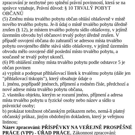
zpracování je nezbytné pro splnění právní povinností, která se na
správce vztahuje, Právní důvod: § 10 TRVALÝ POBYT
OBČANŮ
(5) Změnu místa trvalého pobytu občan ohlásí ohlašovně v místě
nového trvalého pobytu. Je-li údaj o místě trvalého pobytu úředně
zrušen (§ 12), je místem trvalého pobytu sídlo ohlašovny, v jejímž
územním obvodu byl občanovi trvalý pobyt úředně zrušen. V
případě osvojení občana do zahraničí se adresou místa trvalého
pobytu osvojeného dítěte stává sídlo ohlašovny, v jejímž územním
obvodu mělo osvojené dítě poslední místo trvalého pobytu, a
současně se trvalý pobyt ukončí.
(6) Při ohlášení změny místa trvalého pobytu podle odstavce 5 je
občan povinen
a) vyplnit a podepsat přihlašovací lístek k trvalému pobytu (dále jen
"přihlašovací tiskopis"), který obsahuje údaje o
1. jménu, popřípadě jménech, příjmení a rodném čísle, předchozí a
nové adrese místa trvalého pobytu občana,
2. vlastníku objektu, kterým se rozumí jméno, příjmení a adresa
místa trvalého pobytu u fyzické osoby nebo název a sídlo u
právnické osoby;
b) prokázat totožnost občanským průkazem nebo, nemá-li platný
občanský průkaz, jiným obdobným dokladem, který je veřejnou
listinou;
Název zpracování: PŘÍSPĚVKY NA VEŘEJNĚ PROSPĚŠNÉ
PRÁCE (VPP) - ÚŘAD PRÁCE
, Zákonnost zpracování: