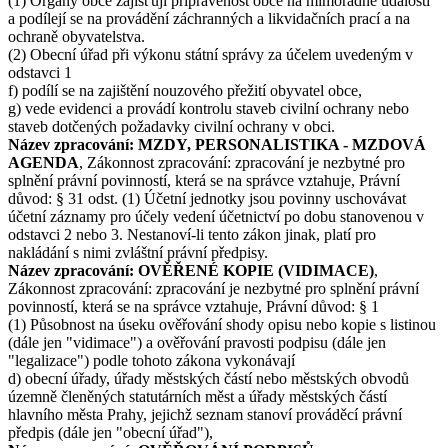
(1) Orgány obce zajišťují připravenost obce na mimořádné události
a podílejí se na provádění záchranných a likvidačních prací a na
ochraně obyvatelstva.
(2) Obecní úřad při výkonu státní správy za účelem uvedeným v
odstavci 1
f) podílí se na zajištění nouzového přežití obyvatel obce,
g) vede evidenci a provádí kontrolu staveb civilní ochrany nebo
staveb dotčených požadavky civilní ochrany v obci.
Název zpracování: MZDY, PERSONALISTIKA - MZDOVÁ
AGENDA
, Zákonnost zpracování: zpracování je nezbytné pro
splnění právní povinností, která se na správce vztahuje, Právní
důvod: § 31 odst. (1) Účetní jednotky jsou povinny uschovávat
účetní záznamy pro účely vedení účetnictví po dobu stanovenou v
odstavci 2 nebo 3. Nestanoví-li tento zákon jinak, platí pro
nakládání s nimi zvláštní právní předpisy.
Název zpracování: OVĚŘENÉ KOPIE (VIDIMACE)
,
Zákonnost zpracování: zpracování je nezbytné pro splnění právní
povinností, která se na správce vztahuje, Právní důvod: § 1
(1) Působnost na úseku ověřování shody opisu nebo kopie s listinou
(dále jen "vidimace") a ověřování pravosti podpisu (dále jen
"legalizace") podle tohoto zákona vykonávají
d) obecní úřady, úřady městských částí nebo městských obvodů
územně členěných statutárních měst a úřady městských částí
hlavního města Prahy, jejichž seznam stanoví prováděcí právní
předpis (dále jen "obecní úřad"),