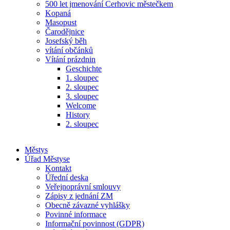
500 let jmenování Cerhovic městečkem
Kopaná
Masopust
Čarodějnice
Josefský běh
vítání občánků
Vítání prázdnin
Geschichte
1. sloupec
2. sloupec
3. sloupec
Welcome
History
2. sloupec
Městys
Úřad Městyse
Kontakt
Úřední deska
Veřejnoprávní smlouvy
Zápisy z jednání ZM
Obecně závazné vyhlášky
Povinné informace
Informační povinnost (GDPR)