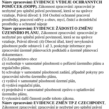
Název zpracování: EVIDENCE VÝDEJE OCHRANNÝCH
POMŮCEK (OOPP)
, Zákonnost zpracování: zpracování je
nezbytné pro splnění právní povinností, která se na správce
vztahuje, Právní důvod: § 104 Osobní ochranné pracovní
prostředky, pracovní oděvy a obuv, mycí, čisticí a dezinfekční
prostředky a ochranné nápoje
Název zpracování: EVIDENCE ŽÁDOSTÍ O ZMĚNU
ÚZEMNÍHO PLÁNU
, Zákonnost zpracování: zpracování je
nezbytné pro splnění právní povinností, která se na správce
vztahuje, Právní důvod: (4) Obecní úřad, který nevykonává
působnost podle odstavců 1 až 3, poskytuje informace pro
zpracování územně plánovacích podkladů a územně plánovací
dokumentace.
(5) Zastupitelstvo obce
a) rozhoduje v samostatné působnosti o pořízení územního plánu a
regulačního plánu,
b) schvaluje v samostatné působnosti zadání, případně pokyny pro
zpracování návrhu územního plánu,
c) vydává v samostatné působnosti územní plán,
d) vydává regulační plán,
e) projednává v samostatné působnosti zprávu o uplatňování
územního plánu,
f) vykonává další činnosti podle tohoto zákona.
Název zpracování: EVIDENCE ZMĚN TP Z CZECHPOINT
,
Zákonnost zpracování: zpracování je nezbytné pro splnění právní