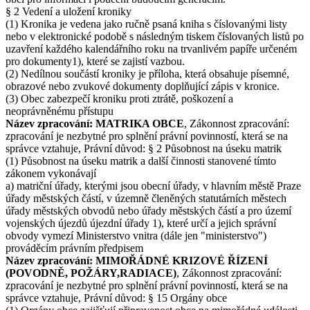
§ 2 Vedení a uložení kroniky
(1) Kronika je vedena jako ručně psaná kniha s číslovanými listy
nebo v elektronické podobě s následným tiskem číslovaných listů po
uzavření každého kalendářního roku na trvanlivém papíře určeném
pro dokumenty1), které se zajistí vazbou.
(2) Nedílnou součástí kroniky je příloha, která obsahuje písemné,
obrazové nebo zvukové dokumenty doplňující zápis v kronice.
(3) Obec zabezpečí kroniku proti ztrátě, poškození a
neoprávněnému přístupu
Název zpracování: MATRIKA OBCE
, Zákonnost zpracování:
zpracování je nezbytné pro splnění právní povinností, která se na
správce vztahuje, Právní důvod: § 2 Působnost na úseku matrik
(1) Působnost na úseku matrik a další činnosti stanovené tímto
zákonem vykonávají
a) matriční úřady, kterými jsou obecní úřady, v hlavním městě Praze
úřady městských částí, v územně členěných statutárních městech
úřady městských obvodů nebo úřady městských částí a pro území
vojenských újezdů újezdní úřady 1), které určí a jejich správní
obvody vymezí Ministerstvo vnitra (dále jen "ministerstvo")
prováděcím právním předpisem
Název zpracování: MIMOŘÁDNÉ KRIZOVÉ ŘÍZENÍ
(POVODNĚ, POŽÁRY,RADIACE)
, Zákonnost zpracování:
zpracování je nezbytné pro splnění právní povinností, která se na
správce vztahuje, Právní důvod: § 15 Orgány obce