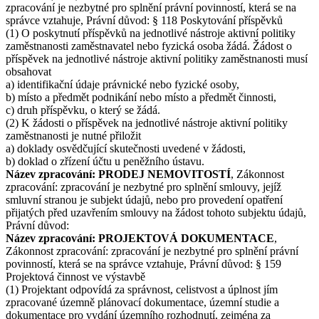
zpracování je nezbytné pro splnění právní povinností, která se na
správce vztahuje, Právní důvod: § 118 Poskytování příspěvků
(1) O poskytnutí příspěvků na jednotlivé nástroje aktivní politiky
zaměstnanosti zaměstnavatel nebo fyzická osoba žádá. Žádost o
příspěvek na jednotlivé nástroje aktivní politiky zaměstnanosti musí
obsahovat
a) identifikační údaje právnické nebo fyzické osoby,
b) místo a předmět podnikání nebo místo a předmět činnosti,
c) druh příspěvku, o který se žádá.
(2) K žádosti o příspěvek na jednotlivé nástroje aktivní politiky
zaměstnanosti je nutné přiložit
a) doklady osvědčující skutečnosti uvedené v žádosti,
b) doklad o zřízení účtu u peněžního ústavu.
Název zpracování: PRODEJ NEMOVITOSTÍ
, Zákonnost
zpracování: zpracování je nezbytné pro splnění smlouvy, jejíž
smluvní stranou je subjekt údajů, nebo pro provedení opatření
přijatých před uzavřením smlouvy na žádost tohoto subjektu údajů,
Právní důvod:
Název zpracování: PROJEKTOVÁ DOKUMENTACE
,
Zákonnost zpracování: zpracování je nezbytné pro splnění právní
povinností, která se na správce vztahuje, Právní důvod: § 159
Projektová činnost ve výstavbě
(1) Projektant odpovídá za správnost, celistvost a úplnost jím
zpracované územně plánovací dokumentace, územní studie a
dokumentace pro vydání územního rozhodnutí, zejména za