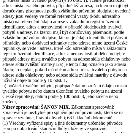
g) adresa místa trvalého pobytu (§ 10 odst. 1), včetně předchozích
adres místa trvalého pobytu, případně též adresa, na kterou mají být
doručovány písemnosti podle zvláštního právního předpisu; uvedené
adresy jsou vedeny ve formě referenční vazby (kódu adresního
místa) na referenční údaj o adrese v základním registru územní
identifikace, adres a nemovitostí; v případě předchozích trvalých
pobytů a adresy, na kterou mají být doručovány písemnosti podle
zvláštního právního předpisu, kterou je údaj o identifikaci poštovní
přihrádky nebo dodávací schránky nebo adresa mimo území České
republiky, se vede i adresa, které kód adresního místa v základním
registru územní identifikace, adres a nemovitostí přidělen nebyl; v
případě adresy místa trvalého pobytu na adrese sídla ohlašovny nebo
adrese sídla zvláštní matriky12a) je tento údaj označen jako adresa
úřadu; to neplatí, pokud má občan adresu místa trvalého pobytu na
adrese sídla ohlašovny nebo adrese sídla zvláštní matriky z důvodu
užívání objektu podle § 10 odst. 1,
h) počátek trvalého pobytu, popřípadě datum zrušení údaje o místu
trvalého pobytu nebo datum ukončení trvalého pobytu na území
České republiky; datum podle § 10b odst. 3, jeho změna nebo
zrušení,
Název zpracování: ŠANON MIX
, Zákonnost zpracování:
zpracování je nezbytné pro splnění právní povinností, která se na
správce vztahuje, Právní důvod: § 68 Ukládání dokumentů
(1) Všechny vyřízené spisy a jiné dokumenty určeného původce
jsou po dobu trvání skartační lhůty uloženy ve spisovně.