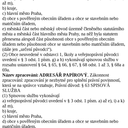
až m),
b) kraje,
c) hlavní město Praha,
d) obce s pověřeným obecním úřadem a obce se stavebním nebo
matričním úřadem,
e) městská část nebo městský obvod územně členěného statutárního
města a městská část hlavního města Prahy, na něž byla statutem
přenesena alespoň část působnosti obce s pověřeným obecním
úřadem nebo působnosti obce se stavebním nebo matričním úřadem,
(dále jen „určení původci“).
(2) Obce neuvedené v odstavci 1, školy a veřejnoprávní původci
uvedení v § 3 odst. 1 písm. g) a h) vykonávají spisovou službu v
rozsahu ustanovení § 64, § 65, § 66, § 67, § 68 odst. 1 až 3, § 68a a
69a.
Název zpracování: ADRESÁŘ PAPÍROVÝ
, Zákonnost
zpracování: zpracování je nezbytné pro splnění právní povinností,
která se na správce vztahuje, Právní důvod: § 63 SPISOVÁ
SLUŽBA
(1) Spisovou službu vykonávají
a) veřejnoprávní původci uvedení v § 3 odst. 1 písm. a) až e), i) a k)
až m),
b) kraje,
c) hlavní město Praha,
d) obce s pověřeným obecním úřadem a obce se stavebním nebo
matričním úřadem,