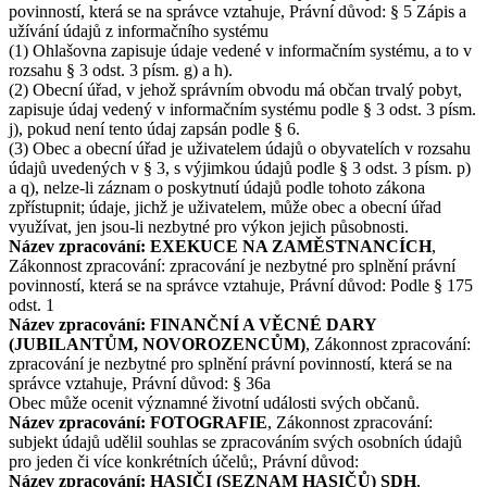
povinností, která se na správce vztahuje, Právní důvod: § 5 Zápis a
užívání údajů z informačního systému
(1) Ohlašovna zapisuje údaje vedené v informačním systému, a to v
rozsahu § 3 odst. 3 písm. g) a h).
(2) Obecní úřad, v jehož správním obvodu má občan trvalý pobyt,
zapisuje údaj vedený v informačním systému podle § 3 odst. 3 písm.
j), pokud není tento údaj zapsán podle § 6.
(3) Obec a obecní úřad je uživatelem údajů o obyvatelích v rozsahu
údajů uvedených v § 3, s výjimkou údajů podle § 3 odst. 3 písm. p)
a q), nelze-li záznam o poskytnutí údajů podle tohoto zákona
zpřístupnit; údaje, jichž je uživatelem, může obec a obecní úřad
využívat, jen jsou-li nezbytné pro výkon jejich působnosti.
Název zpracování: EXEKUCE NA ZAMĚSTNANCÍCH
,
Zákonnost zpracování: zpracování je nezbytné pro splnění právní
povinností, která se na správce vztahuje, Právní důvod: Podle § 175
odst. 1
Název zpracování: FINANČNÍ A VĚCNÉ DARY
(JUBILANTŮM, NOVOROZENCŮM)
, Zákonnost zpracování:
zpracování je nezbytné pro splnění právní povinností, která se na
správce vztahuje, Právní důvod: § 36a
Obec může ocenit významné životní události svých občanů.
Název zpracování: FOTOGRAFIE
, Zákonnost zpracování:
subjekt údajů udělil souhlas se zpracováním svých osobních údajů
pro jeden či více konkrétních účelů;, Právní důvod:
Název zpracování: HASIČI (SEZNAM HASIČŮ) SDH
,