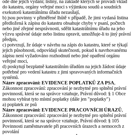
ode dne jejich vydání; listiny, na základě kterých se provádí vklad
do katastru, orgány veřejné moci s výjimkou soudů a soudních
exekutorů katastrálnímu úřadu nezasílají,
b) jsou povinny v přiměřené lhůtě v případě, že jimi vydaná listina
předložená k zápisu do katastru obsahuje chyby v psaní, počtech
nebo jiné zřejmé nesprávnosti, sdělit katastrálnímu úřadu na jeho
výzvu správné údaje nebo listinu opravit, umožňuje-li to jiný právní
předpis,
c) potvrzují, že údaje v návrhu na zápis do katastru, které se týkají
jejich působnosti, odpovídají skutečnosti, pokud k navrhovanému
zápisu není vyžadováno rozhodnutí nebo jiné opatření orgánu
veřejné moci,
d) poskytují bezplatně katastrálním úřadům na jejich žádost údaje
potřebné pro vedení katastru z jimi spravovaných informačních
systémů.
Název zpracování: EVIDENCE POPLATKŮ ZA PSA
,
Zákonnost zpracování: zpracování je nezbytné pro splnění právní
povinností, která se na správce vztahuje, Právní důvod: § 1 Obce
mohou vybírat tyto místní poplatky (dále jen "poplatky")
a) poplatek ze psů
Název zpracování: EVIDENCE PRACOVNÍCH ÚRAZŮ
,
Zákonnost zpracování: zpracování je nezbytné pro splnění právní
povinností, která se na správce vztahuje, Právní důvod: § 105
Povinnosti zaměstnavatele při pracovních úrazech a nemocech z
povolání