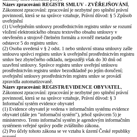
Název zpracování: REGISTR SMLUV - ZVĚŘEJŇOVÁNÍ
,
Zákonnost zpracování: zpracování je nezbytné pro splnění právní
povinností, která se na správce vztahuje, Právní důvod: § 5 Způsob
uveřejnění
(1) Uveřejněním smlouvy prostřednictvím registru smluv se rozumí
vložení elektronického obrazu textového obsahu smlouvy v
otevřeném a strojově čitelném formátu a rovněž metadat podle
odstavce 5 do registru smluv.
(2) Osoba uvedená v § 2 odst. 1 nebo smluvní strana smlouvy zašle
smlouvu správci registru smluv k uveřejnění prostřednictvím registru
smluv bez zbytečného odkladu, nejpozději však do 30 dnů od
uzavření smlouvy. Správce registru smluv uveřejní smlouvu
prostřednictvím registru smluv bezodkladně po jejím doručení;
uveřejnění smlouvy prostřednictvím registru smluv se provádí
zpravidla automatizovaně.
Název zpracování: REGISTR/EVIDENCE OBYVATEL
,
Zákonnost zpracování: zpracování je nezbytné pro splnění právní
povinností, která se na správce vztahuje, Právní důvod: § 3
Informační systém evidence obyvatel
(1) Evidence obyvatel je vedena v informačním systému evidence
obyvatel (dále jen "informační systém"), jehož správcem 5) je
ministerstvo. Tento informační systém je agendovým informačním
systémem veřejné správy podle zvláštního zákona.
(2) Pro účely tohoto zákona se ve vztahu k území České republiky
rozumí