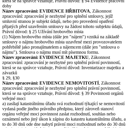
která se na správce vztahuje, Právní důvod: § 94 Evidence pracovní
doby
Název zpracování: EVIDENCE HŘBITOVA
, Zákonnost
zpracování: zpracování je nezbytné pro splnění smlouvy, jejíž
smluvní stranou je subjekt údajů, nebo pro provedení opatření
přijatých před uzavřením smlouvy na žádost tohoto subjektu údajů,
Právní důvod: § 25 Užívání hrobového místa
(1) Nájem hrobového místa (dále jen "nájem") vzniká na základě
smlouvy o nájmu hrobového místa uzavřené mezi provozovatelem
pohřebiště jako pronajímatelem a nájemcem (dále jen "smlouva o
nájmu"). Smlouva o nájmu musí mít písemnou formu.
Název zpracování: EVIDENCE MAJETKU
, Zákonnost
zpracování: zpracování je nezbytné pro splnění právní povinností,
která se na správce vztahuje, Právní důvod: Inventarizace majetku a
závazků
§ 29, §30
Název zpracování: EVIDENCE NEMOVITOSTÍ
, Zákonnost
zpracování: zpracování je nezbytné pro splnění právní povinností,
která se na správce vztahuje, Právní důvod: § 39 Povinnosti orgánů
veřejné moci
a) zasílají katastrálnímu úřadu svá rozhodnutí týkající se nemovitostí
vydaná podle jiného právního předpisu, který zároveň stanoví
orgánu veřejné moci povinnost zaslat rozhodnutí, souhlas nebo
oznámení nebo jiný úkon k zápisu do katastru katastrálnímu úřadu, a
to do 30 dnů ode dne nabytí právní moci rozhodnutí nebo do 30 dnů