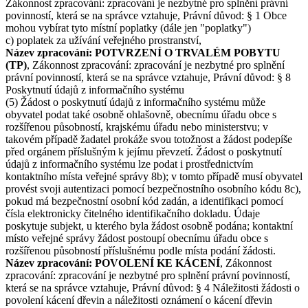
Zákonnost zpracování: zpracování je nezbytné pro splnění právní
povinností, která se na správce vztahuje, Právní důvod: § 1 Obce
mohou vybírat tyto místní poplatky (dále jen "poplatky")
c) poplatek za užívání veřejného prostranství,
Název zpracování: POTVRZENÍ O TRVALÉM POBYTU
(TP)
, Zákonnost zpracování: zpracování je nezbytné pro splnění
právní povinností, která se na správce vztahuje, Právní důvod: § 8
Poskytnutí údajů z informačního systému
(5) Žádost o poskytnutí údajů z informačního systému může
obyvatel podat také osobně ohlašovně, obecnímu úřadu obce s
rozšířenou působností, krajskému úřadu nebo ministerstvu; v
takovém případě žadatel prokáže svou totožnost a žádost podepíše
před orgánem příslušným k jejímu převzetí. Žádost o poskytnutí
údajů z informačního systému lze podat i prostřednictvím
kontaktního místa veřejné správy 8b); v tomto případě musí obyvatel
provést svoji autentizaci pomocí bezpečnostního osobního kódu 8c),
pokud má bezpečnostní osobní kód zadán, a identifikaci pomocí
čísla elektronicky čitelného identifikačního dokladu. Údaje
poskytuje subjekt, u kterého byla žádost osobně podána; kontaktní
místo veřejné správy žádost postoupí obecnímu úřadu obce s
rozšířenou působností příslušnému podle místa podání žádosti.
Název zpracování: POVOLENÍ KE KÁCENÍ
, Zákonnost
zpracování: zpracování je nezbytné pro splnění právní povinností,
která se na správce vztahuje, Právní důvod: § 4 Náležitosti žádosti o
povolení kácení dřevin a náležitosti oznámení o kácení dřevin