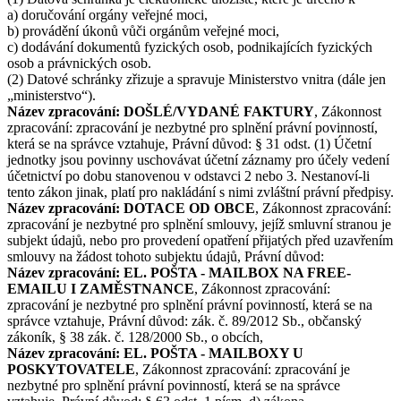
a) doručování orgány veřejné moci,
b) provádění úkonů vůči orgánům veřejné moci,
c) dodávání dokumentů fyzických osob, podnikajících fyzických
osob a právnických osob.
(2) Datové schránky zřizuje a spravuje Ministerstvo vnitra (dále jen
„ministerstvo“).
Název zpracování: DOŠLÉ/VYDANÉ FAKTURY
, Zákonnost
zpracování: zpracování je nezbytné pro splnění právní povinností,
která se na správce vztahuje, Právní důvod: § 31 odst. (1) Účetní
jednotky jsou povinny uschovávat účetní záznamy pro účely vedení
účetnictví po dobu stanovenou v odstavci 2 nebo 3. Nestanoví-li
tento zákon jinak, platí pro nakládání s nimi zvláštní právní předpisy.
Název zpracování: DOTACE OD OBCE
, Zákonnost zpracování:
zpracování je nezbytné pro splnění smlouvy, jejíž smluvní stranou je
subjekt údajů, nebo pro provedení opatření přijatých před uzavřením
smlouvy na žádost tohoto subjektu údajů, Právní důvod:
Název zpracování: EL. POŠTA - MAILBOX NA FREE-
EMAILU I ZAMĚSTNANCE
, Zákonnost zpracování:
zpracování je nezbytné pro splnění právní povinností, která se na
správce vztahuje, Právní důvod: zák. č. 89/2012 Sb., občanský
zákoník, § 38 zák. č. 128/2000 Sb., o obcích,
Název zpracování: EL. POŠTA - MAILBOXY U
POSKYTOVATELE
, Zákonnost zpracování: zpracování je
nezbytné pro splnění právní povinností, která se na správce