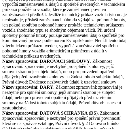
vypočítá zaměstnavatel z údajů o spotřebě uvedených v technickém
průkazu použitého vozidla, které je zaměstnanec povinen
zaměstnavateli předložit. Jestliže technický průkaz vozidla tyto údaje
neobsahuje, přísluší zaměstnanci náhrada výdajů za pohonné hmoty,
jen pokud spotřebu pohonné hmoty prokáže technickým průkazem
vozidla shodného typu se shodným objemem válců. Při určení
spotřeby pohonné hmoty použije zaměstnavatel údaj o spotřebě pro
kombinovaný provoz podle norem Evropské unie. Není-li tento údaj
v technickém průkazu uveden, vypočítá zaměstnavatel spotřebu
pohonné hmoty vozidla aritmetickým průměrem z údajů v
technickém průkazu uvedených.
Název zpracování: DAROVACÍ SMLOUVY
, Zákonnost
zpracování: zpracování je nezbytné pro splnění smlouvy, jejíž
smluvní stranou je subjekt údajů, nebo pro provedení opatření
přijatých před uzavřením smlouvy na žádost tohoto subjektu údajů,
Právní důvod: Evidence nezbytných údajů k uzavření smlouvy
Název zpracování: DARY
, Zákonnost zpracování: zpracování je
nezbytné pro splnění smlouvy, jejíž smluvní stranou je subjekt
údajů, nebo pro provedení opatření přijatých před uzavřením
smlouvy na žádost tohoto subjektu údajů, Právní důvod: usnesení
zastupitelstva
Název zpracování: DATOVÁ SCHRÁNKA (DS)
, Zákonnost
zpracování: zpracování je nezbytné pro splnění právní povinností,
která se na správce vztahuje, Právní důvod: § 2 Datová schránka
(1) Datová schránka je elektronické úložiště, které je určeno k