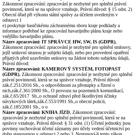
Zákonnost zpracování: zpracování je nezbytné pro splnění právní
povinností, která se na správce vztahuje, Právní důvod: § 15 odst. 2)
Obecní úřad při výkonu státní správy za účelem uvedeným v
odstavci 1
e) poskytuje hasičskému záchrannému sboru kraje podklady a
informace potřebné ke zpracování havarijního plánu kraje nebo
vnějšího havarijního plánu,
Název zpracování: IT SPRÁVCE HW, SW, IS (GDPR)
,
Zákonnost zpracování: zpracování je nezbytné pro splnění smlouvy,
jejíž smluvní stranou je subjekt údajů, nebo pro provedení opatření
přijatých před uzavřením smlouvy na žádost tohoto subjektu údajů,
Právní důvod:
Název zpracování: KAMEROVÝ SYSTÉM, FOTOPAST
(GDPR)
, Zákonnost zpracování: zpracování je nezbytné pro splnění
právní povinností, která se na správce vztahuje, Právní důvod:
zák.č.251/2016 Sb., o odpovědnosti za přestupky a řízení o
nich,zák.č.361/2000 Sb., O provozu na pozemních komunikací,
zák.č.65/2017 Sb.,o ochraně zdraví před škodlivými účinky
návykových látek,zák.č.553/1991 Sb.,o obecní policii,
zák.č.185/2001 Sb., o o
Název zpracování: KNIHA JÍZD
, Zákonnost zpracování:
zpracování je nezbytné pro splnění právní povinností, která se na
správce vztahuje, Právní důvod: § 31 odst. (1) Účetní jednotky jsou
povinny uschovávat účetní záznamy pro účely vedení účetnictví po
dobu stanovenou v odstavci 2 nebo 3. Nestanoví-li tento zákon