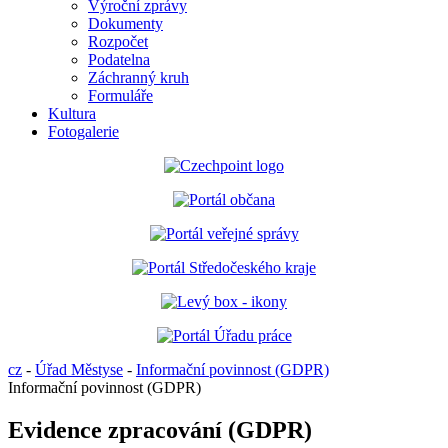
Výroční zprávy
Dokumenty
Rozpočet
Podatelna
Záchranný kruh
Formuláře
Kultura
Fotogalerie
cz
-
Úřad Městyse
-
Informační povinnost (GDPR)
Informační povinnost (GDPR)
Evidence zpracování (GDPR)