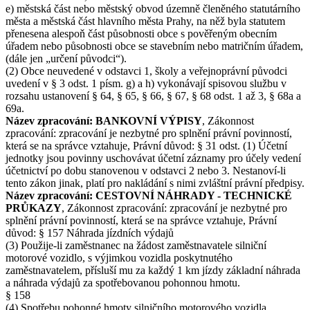
e) městská část nebo městský obvod územně členěného statutárního
města a městská část hlavního města Prahy, na něž byla statutem
přenesena alespoň část působnosti obce s pověřeným obecním
úřadem nebo působnosti obce se stavebním nebo matričním úřadem,
(dále jen „určení původci“).
(2) Obce neuvedené v odstavci 1, školy a veřejnoprávní původci
uvedení v § 3 odst. 1 písm. g) a h) vykonávají spisovou službu v
rozsahu ustanovení § 64, § 65, § 66, § 67, § 68 odst. 1 až 3, § 68a a
69a.
Název zpracování: BANKOVNÍ VÝPISY
, Zákonnost
zpracování: zpracování je nezbytné pro splnění právní povinností,
která se na správce vztahuje, Právní důvod: § 31 odst. (1) Účetní
jednotky jsou povinny uschovávat účetní záznamy pro účely vedení
účetnictví po dobu stanovenou v odstavci 2 nebo 3. Nestanoví-li
tento zákon jinak, platí pro nakládání s nimi zvláštní právní předpisy.
Název zpracování: CESTOVNÍ NÁHRADY - TECHNICKÉ
PRŮKAZY
, Zákonnost zpracování: zpracování je nezbytné pro
splnění právní povinností, která se na správce vztahuje, Právní
důvod: § 157 Náhrada jízdních výdajů
(3) Použije-li zaměstnanec na žádost zaměstnavatele silniční
motorové vozidlo, s výjimkou vozidla poskytnutého
zaměstnavatelem, přísluší mu za každý 1 km jízdy základní náhrada
a náhrada výdajů za spotřebovanou pohonnou hmotu.
§ 158
(4) Spotřebu pohonné hmoty silničního motorového vozidla