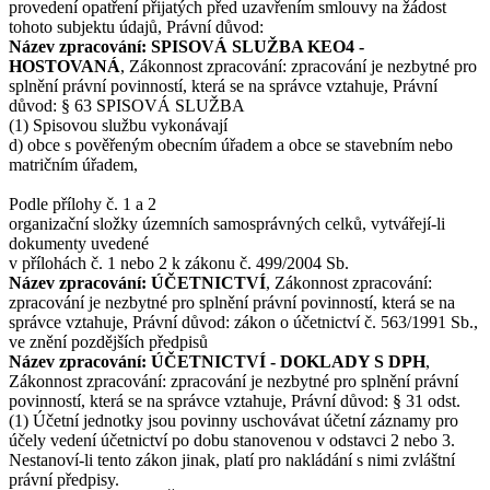
provedení opatření přijatých před uzavřením smlouvy na žádost
tohoto subjektu údajů, Právní důvod:
Název zpracování: SPISOVÁ SLUŽBA KEO4 -
HOSTOVANÁ
, Zákonnost zpracování: zpracování je nezbytné pro
splnění právní povinností, která se na správce vztahuje, Právní
důvod: § 63 SPISOVÁ SLUŽBA
(1) Spisovou službu vykonávají
d) obce s pověřeným obecním úřadem a obce se stavebním nebo
matričním úřadem,
Podle přílohy č. 1 a 2
organizační složky územních samosprávných celků, vytvářejí-li
dokumenty uvedené
v přílohách č. 1 nebo 2 k zákonu č. 499/2004 Sb.
Název zpracování: ÚČETNICTVÍ
, Zákonnost zpracování:
zpracování je nezbytné pro splnění právní povinností, která se na
správce vztahuje, Právní důvod: zákon o účetnictví č. 563/1991 Sb.,
ve znění pozdějších předpisů
Název zpracování: ÚČETNICTVÍ - DOKLADY S DPH
,
Zákonnost zpracování: zpracování je nezbytné pro splnění právní
povinností, která se na správce vztahuje, Právní důvod: § 31 odst.
(1) Účetní jednotky jsou povinny uschovávat účetní záznamy pro
účely vedení účetnictví po dobu stanovenou v odstavci 2 nebo 3.
Nestanoví-li tento zákon jinak, platí pro nakládání s nimi zvláštní
právní předpisy.