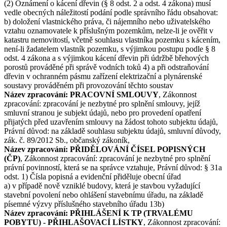
(2) Oznámení o kácení dřevin (§ 8 odst. 2 a odst. 4 zákona) musí
vedle obecných náležitostí podání podle správního řádu obsahovat:
b) doložení vlastnického práva, či nájemního nebo uživatelského
vztahu oznamovatele k příslušným pozemkům, nelze-li je ověřit v
katastru nemovitostí, včetně souhlasu vlastníka pozemku s kácením,
není-li žadatelem vlastník pozemku, s výjimkou postupu podle § 8
odst. 4 zákona a s výjimkou kácení dřevin při údržbě břehových
porostů prováděné při správě vodních toků 4) a při odstraňování
dřevin v ochranném pásmu zařízení elektrizační a plynárenské
soustavy prováděném při provozování těchto soustav
Název zpracování: PRACOVNÍ SMLOUVY
, Zákonnost
zpracování: zpracování je nezbytné pro splnění smlouvy, jejíž
smluvní stranou je subjekt údajů, nebo pro provedení opatření
přijatých před uzavřením smlouvy na žádost tohoto subjektu údajů,
Právní důvod: na základě souhlasu subjektu údajů, smluvní důvody,
zák. č. 89/2012 Sb., občanský zákoník,
Název zpracování: PŘIDĚLOVÁNÍ ČÍSEL POPISNÝCH
(ČP)
, Zákonnost zpracování: zpracování je nezbytné pro splnění
právní povinností, která se na správce vztahuje, Právní důvod: § 31a
odst. 1) Čísla popisná a evidenční přiděluje obecní úřad
a) v případě nově vzniklé budovy, která je stavbou vyžadující
stavební povolení nebo ohlášení stavebnímu úřadu, na základě
písemné výzvy příslušného stavebního úřadu 13b)
Název zpracování: PŘIHLÁŠENÍ K TP (TRVALÉMU
POBYTU) - PŘIHLAŠOVACÍ LÍSTKY
, Zákonnost zpracování: