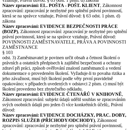
vztahuje, Právní důvod: § 63 odst. 1 písm. d) zákona
Název zpracování: EL. POŠTA - POŠT. KLIENT
, Zákonnost
zpracování: zpracování je nezbytné pro splnění právní povinností,
která se na správce vztahuje, Právní důvod: § 63 odst. 1 písm. d)
zákona
Název zpracování: EVIDENCE BEZPEČNOSTI PRÁCE
(BOZP)
, Zákonnost zpracování: zpracování je nezbytné pro splnění
právní povinností, která se na správce vztahuje, Právní důvod:
POVINNOSTI ZAMĚSTNAVATELE, PRÁVA A POVINNOSTI
ZAMĚSTNANCE
§ 103
odst. 3) Zaměstnavatel je povinen určit obsah a četnost školení o
právních a ostatních předpisech k zajištění bezpečnosti a ochrany
zdraví při práci, způsob ověřování znalostí zaměstnanců a vedení
dokumentace o provedeném školení. Vyžaduje-li to povaha rizika a
jeho závažnost, musí být školení podle věty první pravidelně
opakováno; v případech uvedených v odstavci 2 písm. c) musí být
školení provedeno bez zbytečného odkladu.
Název zpracování: EVIDENCE ČTENÁŘŮ V KNIHOVNĚ
,
Zákonnost zpracování: subjekt údajů udělil souhlas se zpracováním
svých osobních údajů pro jeden či více konkrétních účelů;, Právní
důvod:
Název zpracování: EVIDENCE DOCHÁZKY, PRAC. DOBY,
ROZPIS SLUŽEB (PŘÍCHODY/ODCHODY)
, Zákonnost
zpracování: zpracování je nezbytné pro splnění právní povinností,