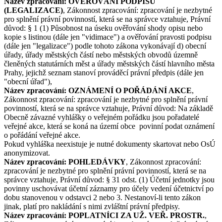
Název zpracování: OVĚŘOVÁNÍ PODPISŮ
(LEGALIZACE)
, Zákonnost zpracování: zpracování je nezbytné
pro splnění právní povinností, která se na správce vztahuje, Právní
důvod: § 1 (1) Působnost na úseku ověřování shody opisu nebo
kopie s listinou (dále jen "vidimace") a ověřování pravosti podpisu
(dále jen "legalizace") podle tohoto zákona vykonávají d) obecní
úřady, úřady městských částí nebo městských obvodů územně
členěných statutárních měst a úřady městských částí hlavního města
Prahy, jejichž seznam stanoví prováděcí právní předpis (dále jen
"obecní úřad"),
Název zpracování: OZNÁMENÍ O POŘÁDÁNÍ AKCE
,
Zákonnost zpracování: zpracování je nezbytné pro splnění právní
povinností, která se na správce vztahuje, Právní důvod: Na základě
Obecně závazné vyhlášky o veřejném pořádku jsou pořadatelé
veřejné akce, která se koná na území obce povinní podat oznámení
o pořádání veřejné akce.
Pokud vyhláška neexistuje je nutné dokumenty skartovat nebo OsÚ
anonymizovat.
Název zpracování: POHLEDÁVKY
, Zákonnost zpracování:
zpracování je nezbytné pro splnění právní povinností, která se na
správce vztahuje, Právní důvod: § 31 odst. (1) Účetní jednotky jsou
povinny uschovávat účetní záznamy pro účely vedení účetnictví po
dobu stanovenou v odstavci 2 nebo 3. Nestanoví-li tento zákon
jinak, platí pro nakládání s nimi zvláštní právní předpisy.
Název zpracování: POPLATNÍCI ZA UŽ. VEŘ. PROSTR.
,