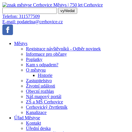
Městys | 750 let
Cerhovice
Telefon:
311577509
E-mail:
podatelna@cerhovice.cz
Městys
Registrace návštěvníků - Odběr novinek
Informace pro občany
Poplatky
Kam s odpadem?
O městysu
Historie
Zastupitelstvo
Životní události
Obecní rozhlas
Náš mapový portál
ZŠ a MŠ Cerhovice
Cerhovický čtvrtletník
Kanalizace
Úřad Městyse
Kontakt
Úřední deska