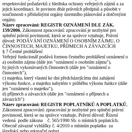
respektování požadavků z hlediska ochrany veřejných zájmů a za
jejich koordinaci. Je povinen dbát právních předpisů a působit v
součinnosti s příslušnými orgány územního plánování a dotčenými
orgány.
Název zpracování: REGISTR OZNÁMENÍ DLE ZÁK.
159/2006
, Zákonnost zpracování: zpracování je nezbytné pro
splnění právní povinností, která se na správce vztahuje, Právní
důvod: PODÁVÁNÍ OZNÁMENÍ O OSOBNÍM ZÁJMU, O
ČINNOSTECH, MAJETKU, PŘÍJMECH A ZÁVAZCÍCH
§ 7 Čestné prohlášení
Veřejný funkcionář podává formou čestného prohlášení oznámení o
a) osobním zájmu (dále jen "oznámení o osobním zájmu"),
b) jiných vykonávaných činnostech (dále jen "oznámení o
činnostech"),
c) majetku, který vlastní ke dni předcházejícímu dni zahájení
výkonu funkce, a majetku nabytém v průběhu výkonu funkce (dále
jen "oznámení o majetku"),
d) příjmech a závazcích (dále jen "oznámení o příjmech a
závazcích")
Název zpracování: REGISTR POPLATNÍKŮ A POPLATKŮ
,
Zákonnost zpracování: zpracování je nezbytné pro splnění právní
povinností, která se na správce vztahuje, Právní důvod: Řízení
vedená podle zákona č. 565/1990 Sb. o místních poplatcích.
Obecně závazné vyhlášky č. 4/2010 o místním poplatku za
lázeňský nebo rekreační pobyt.