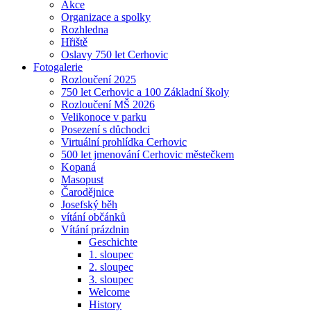
Akce
Organizace a spolky
Rozhledna
Hřiště
Oslavy 750 let Cerhovic
Fotogalerie
Rozloučení 2025
750 let Cerhovic a 100 Základní školy
Rozloučení MŠ 2026
Velikonoce v parku
Posezení s důchodci
Virtuální prohlídka Cerhovic
500 let jmenování Cerhovic městečkem
Kopaná
Masopust
Čarodějnice
Josefský běh
vítání občánků
Vítání prázdnin
Geschichte
1. sloupec
2. sloupec
3. sloupec
Welcome
History