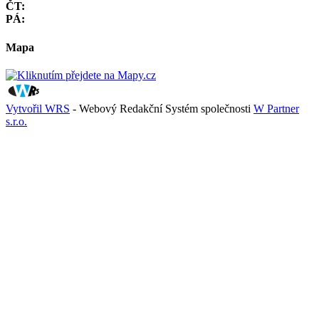
ČT:
PÁ:
Mapa
Vytvořil WRS
- Webový Redakční Systém společnosti
W Partner
s.r.o.