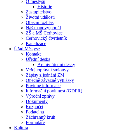
O městysu
Historie
Zastupitelstvo
Životní události
Obecní rozhlas
Náš mapový portál
ZŠ a MŠ Cerhovice
Cerhovický čtvrtletník
Kanalizace
Úřad Městyse
Kontakt
Úřední deska
Archiv úřední desky
Veřejnoprávní smlouvy
Zápisy z jednání ZM
Obecně závazné vyhlášky
Povinné informace
Informační povinnost (GDPR)
Výroční zprávy
Dokumenty
Rozpočet
Podatelna
Záchranný kruh
Formuláře
Kultura