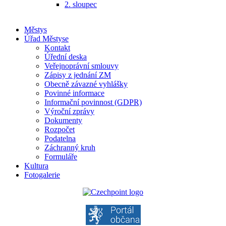
2. sloupec
Městys
Úřad Městyse
Kontakt
Úřední deska
Veřejnoprávní smlouvy
Zápisy z jednání ZM
Obecně závazné vyhlášky
Povinné informace
Informační povinnost (GDPR)
Výroční zprávy
Dokumenty
Rozpočet
Podatelna
Záchranný kruh
Formuláře
Kultura
Fotogalerie