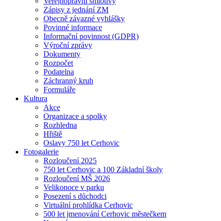
Veřejnoprávní smlouvy
Zápisy z jednání ZM
Obecně závazné vyhlášky
Povinné informace
Informační povinnost (GDPR)
Výroční zprávy
Dokumenty
Rozpočet
Podatelna
Záchranný kruh
Formuláře
Kultura
Akce
Organizace a spolky
Rozhledna
Hřiště
Oslavy 750 let Cerhovic
Fotogalerie
Rozloučení 2025
750 let Cerhovic a 100 Základní školy
Rozloučení MŠ 2026
Velikonoce v parku
Posezení s důchodci
Virtuální prohlídka Cerhovic
500 let jmenování Cerhovic městečkem