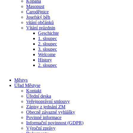
Kopaná
Masopust
Čarodějnice
Josefský běh
vítání občánků
Vítání prázdnin
Geschichte
1. sloupec
2. sloupec
3. sloupec
Welcome
History
2. sloupec
Městys
Úřad Městyse
Kontakt
Úřední deska
Veřejnoprávní smlouvy
Zápisy z jednání ZM
Obecně závazné vyhlášky
Povinné informace
Informační povinnost (GDPR)
Výroční zprávy