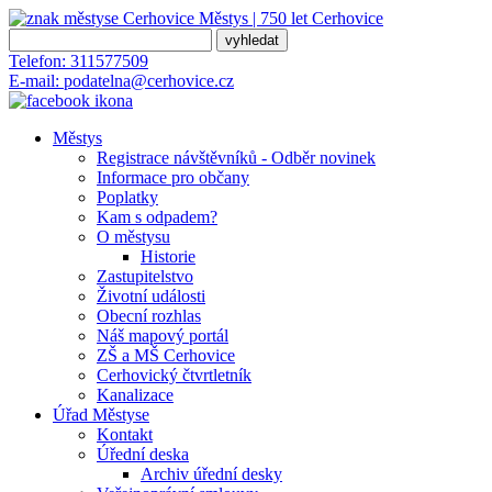
Městys | 750 let
Cerhovice
Telefon:
311577509
E-mail:
podatelna@cerhovice.cz
Městys
Registrace návštěvníků - Odběr novinek
Informace pro občany
Poplatky
Kam s odpadem?
O městysu
Historie
Zastupitelstvo
Životní události
Obecní rozhlas
Náš mapový portál
ZŠ a MŠ Cerhovice
Cerhovický čtvrtletník
Kanalizace
Úřad Městyse
Kontakt
Úřední deska
Archiv úřední desky