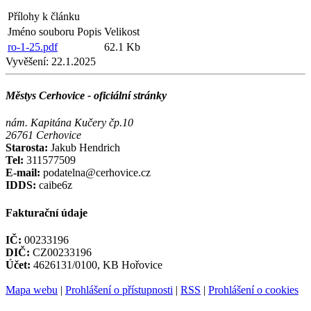
Přílohy k článku
Jméno souboru
Popis
Velikost
ro-1-25.pdf
62.1 Kb
Vyvěšení:
22.1.2025
Městys Cerhovice - oficiální stránky
nám. Kapitána Kučery čp.10
26761 Cerhovice
Starosta:
Jakub Hendrich
Tel:
311577509
E-mail:
podatelna@cerhovice.cz
IDDS:
caibe6z
Fakturační údaje
IČ:
00233196
DIČ:
CZ00233196
Účet:
4626131/0100, KB Hořovice
Mapa webu
|
Prohlášení o přístupnosti
|
RSS
|
Prohlášení o cookies