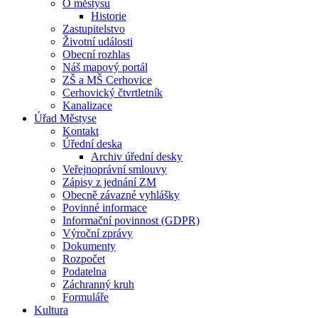
O městysu
Historie
Zastupitelstvo
Životní události
Obecní rozhlas
Náš mapový portál
ZŠ a MŠ Cerhovice
Cerhovický čtvrtletník
Kanalizace
Úřad Městyse
Kontakt
Úřední deska
Archiv úřední desky
Veřejnoprávní smlouvy
Zápisy z jednání ZM
Obecně závazné vyhlášky
Povinné informace
Informační povinnost (GDPR)
Výroční zprávy
Dokumenty
Rozpočet
Podatelna
Záchranný kruh
Formuláře
Kultura