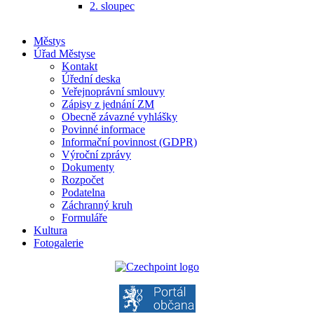
2. sloupec
Městys
Úřad Městyse
Kontakt
Úřední deska
Veřejnoprávní smlouvy
Zápisy z jednání ZM
Obecně závazné vyhlášky
Povinné informace
Informační povinnost (GDPR)
Výroční zprávy
Dokumenty
Rozpočet
Podatelna
Záchranný kruh
Formuláře
Kultura
Fotogalerie