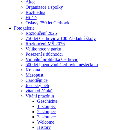
Akce
Organizace a spolky
Rozhledna
Hřiště
Oslavy 750 let Cerhovic
Fotogalerie
Rozloučení 2025
750 let Cerhovic a 100 Základní školy
Rozloučení MŠ 2026
Velikonoce v parku
Posezení s důchodci
Virtuální prohlídka Cerhovic
500 let jmenování Cerhovic městečkem
Kopaná
Masopust
Čarodějnice
Josefský běh
vítání občánků
Vítání prázdnin
Geschichte
1. sloupec
2. sloupec
3. sloupec
Welcome
History