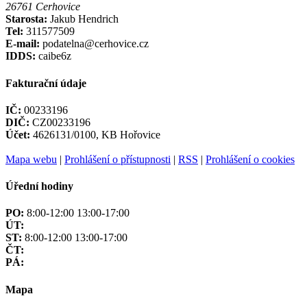
26761 Cerhovice
Starosta:
Jakub Hendrich
Tel:
311577509
E-mail:
podatelna@cerhovice.cz
IDDS:
caibe6z
Fakturační údaje
IČ:
00233196
DIČ:
CZ00233196
Účet:
4626131/0100, KB Hořovice
Mapa webu
|
Prohlášení o přístupnosti
|
RSS
|
Prohlášení o cookies
Úřední hodiny
PO:
8:00-12:00 13:00-17:00
ÚT:
ST:
8:00-12:00 13:00-17:00
ČT:
PÁ:
Mapa