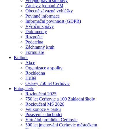
Veřejnoprávní smlouvy
Zápisy z jednání ZM
Obecně závazné vyhlášky
Povinné informace
Informační povinnost (GDPR)
Výroční zprávy
Dokumenty
Rozpočet
Podatelna
Záchranný kruh
Formuláře
Kultura
Akce
Organizace a spolky
Rozhledna
Hřiště
Oslavy 750 let Cerhovic
Fotogalerie
Rozloučení 2025
750 let Cerhovic a 100 Základní školy
Rozloučení MŠ 2026
Velikonoce v parku
Posezení s důchodci
Virtuální prohlídka Cerhovic
500 let jmenování Cerhovic městečkem