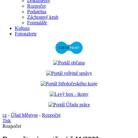
Dokumenty
Rozpočet
Podatelna
Záchranný kruh
Formuláře
Kultura
Fotogalerie
cz
-
Úřad Městyse
-
Rozpočet
Tisk
Rozpočet