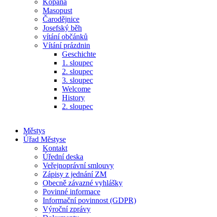
Kopaná
Masopust
Čarodějnice
Josefský běh
vítání občánků
Vítání prázdnin
Geschichte
1. sloupec
2. sloupec
3. sloupec
Welcome
History
2. sloupec
Městys
Úřad Městyse
Kontakt
Úřední deska
Veřejnoprávní smlouvy
Zápisy z jednání ZM
Obecně závazné vyhlášky
Povinné informace
Informační povinnost (GDPR)
Výroční zprávy