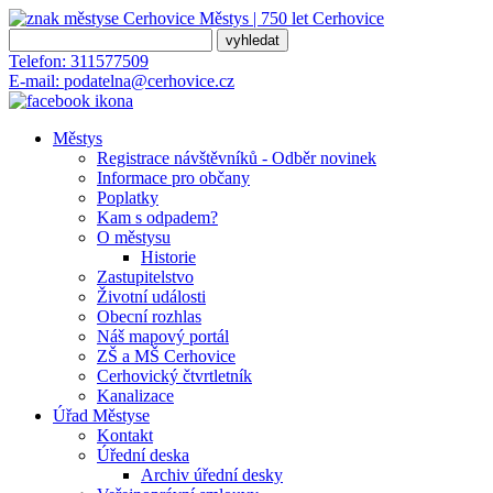
Městys | 750 let
Cerhovice
Telefon:
311577509
E-mail:
podatelna@cerhovice.cz
Městys
Registrace návštěvníků - Odběr novinek
Informace pro občany
Poplatky
Kam s odpadem?
O městysu
Historie
Zastupitelstvo
Životní události
Obecní rozhlas
Náš mapový portál
ZŠ a MŠ Cerhovice
Cerhovický čtvrtletník
Kanalizace
Úřad Městyse
Kontakt
Úřední deska
Archiv úřední desky