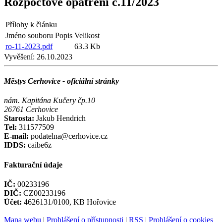
Rozpočtové opatření č.11/2023
Přílohy k článku
Jméno souboru
Popis
Velikost
ro-11-2023.pdf
63.3 Kb
Vyvěšení:
26.10.2023
Městys Cerhovice - oficiální stránky
nám. Kapitána Kučery čp.10
26761 Cerhovice
Starosta:
Jakub Hendrich
Tel:
311577509
E-mail:
podatelna@cerhovice.cz
IDDS:
caibe6z
Fakturační údaje
IČ:
00233196
DIČ:
CZ00233196
Účet:
4626131/0100, KB Hořovice
Mapa webu
|
Prohlášení o přístupnosti
|
RSS
|
Prohlášení o cookies