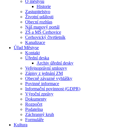
O městysu
Historie
Zastupitelstvo
Životní události
Obecní rozhlas
Náš mapový portál
ZŠ a MŠ Cerhovice
Cerhovický čtvrtletník
Kanalizace
Úřad Městyse
Kontakt
Úřední deska
Archiv úřední desky
Veřejnoprávní smlouvy
Zápisy z jednání ZM
Obecně závazné vyhlášky
Povinné informace
Informační povinnost (GDPR)
Výroční zprávy
Dokumenty
Rozpočet
Podatelna
Záchranný kruh
Formuláře
Kultura