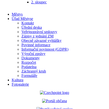
2. sloupec
Městys
Úřad Městyse
Kontakt
Úřední deska
Veřejnoprávní smlouvy
Zápisy z jednání ZM
Obecně závazné vyhlášky
Povinné informace
Informační povinnost (GDPR)
Výroční zprávy
Dokumenty
Rozpočet
Podatelna
Záchranný kruh
Formuláře
Kultura
Fotogalerie