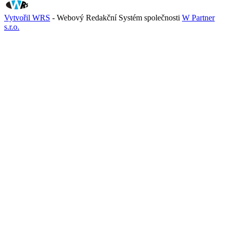
Vytvořil WRS
- Webový Redakční Systém společnosti
W Partner
s.r.o.