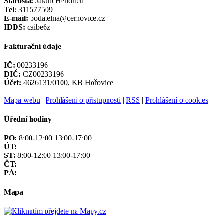
Starosta:
Jakub Hendrich
Tel:
311577509
E-mail:
podatelna@cerhovice.cz
IDDS:
caibe6z
Fakturační údaje
IČ:
00233196
DIČ:
CZ00233196
Účet:
4626131/0100, KB Hořovice
Mapa webu
|
Prohlášení o přístupnosti
|
RSS
|
Prohlášení o cookies
Úřední hodiny
PO:
8:00-12:00 13:00-17:00
ÚT:
ST:
8:00-12:00 13:00-17:00
ČT:
PÁ:
Mapa