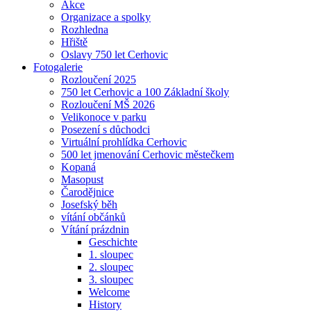
Akce
Organizace a spolky
Rozhledna
Hřiště
Oslavy 750 let Cerhovic
Fotogalerie
Rozloučení 2025
750 let Cerhovic a 100 Základní školy
Rozloučení MŠ 2026
Velikonoce v parku
Posezení s důchodci
Virtuální prohlídka Cerhovic
500 let jmenování Cerhovic městečkem
Kopaná
Masopust
Čarodějnice
Josefský běh
vítání občánků
Vítání prázdnin
Geschichte
1. sloupec
2. sloupec
3. sloupec
Welcome
History