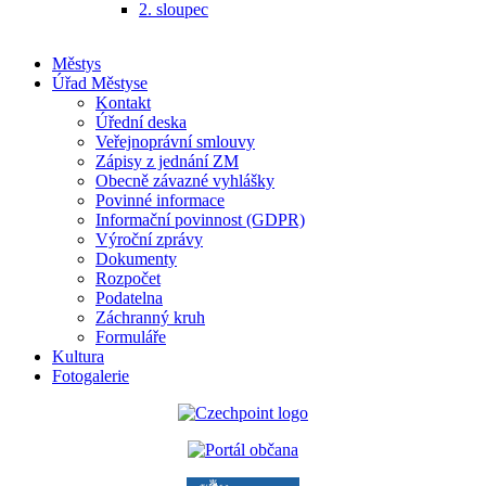
2. sloupec
Městys
Úřad Městyse
Kontakt
Úřední deska
Veřejnoprávní smlouvy
Zápisy z jednání ZM
Obecně závazné vyhlášky
Povinné informace
Informační povinnost (GDPR)
Výroční zprávy
Dokumenty
Rozpočet
Podatelna
Záchranný kruh
Formuláře
Kultura
Fotogalerie