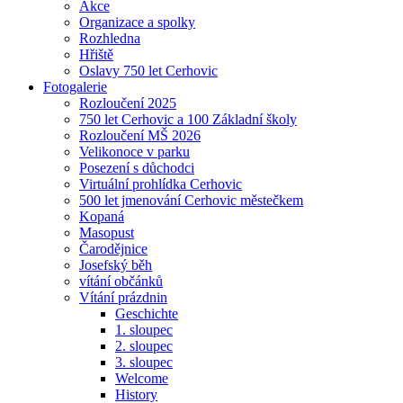
Akce
Organizace a spolky
Rozhledna
Hřiště
Oslavy 750 let Cerhovic
Fotogalerie
Rozloučení 2025
750 let Cerhovic a 100 Základní školy
Rozloučení MŠ 2026
Velikonoce v parku
Posezení s důchodci
Virtuální prohlídka Cerhovic
500 let jmenování Cerhovic městečkem
Kopaná
Masopust
Čarodějnice
Josefský běh
vítání občánků
Vítání prázdnin
Geschichte
1. sloupec
2. sloupec
3. sloupec
Welcome
History