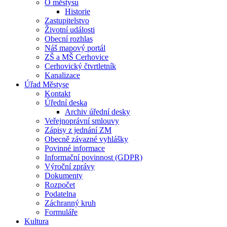
O městysu
Historie
Zastupitelstvo
Životní události
Obecní rozhlas
Náš mapový portál
ZŠ a MŠ Cerhovice
Cerhovický čtvrtletník
Kanalizace
Úřad Městyse
Kontakt
Úřední deska
Archiv úřední desky
Veřejnoprávní smlouvy
Zápisy z jednání ZM
Obecně závazné vyhlášky
Povinné informace
Informační povinnost (GDPR)
Výroční zprávy
Dokumenty
Rozpočet
Podatelna
Záchranný kruh
Formuláře
Kultura