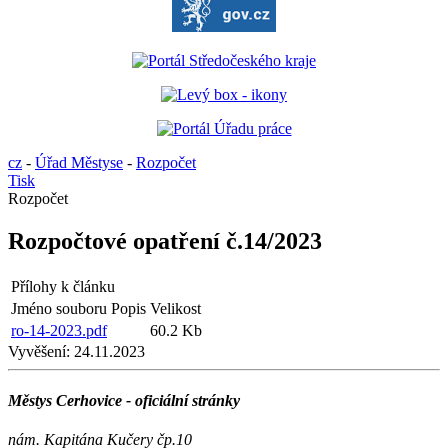
cz
-
Úřad Městyse
-
Rozpočet
Tisk
Rozpočet
Rozpočtové opatření č.14/2023
Přílohy k článku
Jméno souboru
Popis
Velikost
ro-14-2023.pdf
60.2 Kb
Vyvěšení:
24.11.2023
Městys Cerhovice - oficiální stránky
nám. Kapitána Kučery čp.10