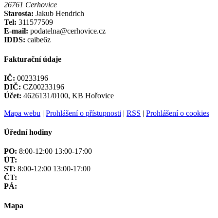
26761 Cerhovice
Starosta:
Jakub Hendrich
Tel:
311577509
E-mail:
podatelna@cerhovice.cz
IDDS:
caibe6z
Fakturační údaje
IČ:
00233196
DIČ:
CZ00233196
Účet:
4626131/0100, KB Hořovice
Mapa webu
|
Prohlášení o přístupnosti
|
RSS
|
Prohlášení o cookies
Úřední hodiny
PO:
8:00-12:00 13:00-17:00
ÚT:
ST:
8:00-12:00 13:00-17:00
ČT:
PÁ:
Mapa