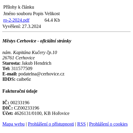
Přílohy k článku
Jméno souboru
Popis
Velikost
ro-2-2024.pdf
64.4 Kb
Vyvěšení:
27.3.2024
Městys Cerhovice - oficiální stránky
nám. Kapitána Kučery čp.10
26761 Cerhovice
Starosta:
Jakub Hendrich
Tel:
311577509
E-mail:
podatelna@cerhovice.cz
IDDS:
caibe6z
Fakturační údaje
IČ:
00233196
DIČ:
CZ00233196
Účet:
4626131/0100, KB Hořovice
Mapa webu
|
Prohlášení o přístupnosti
|
RSS
|
Prohlášení o cookies