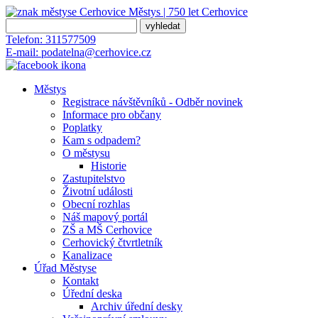
Městys | 750 let
Cerhovice
Telefon:
311577509
E-mail:
podatelna@cerhovice.cz
Městys
Registrace návštěvníků - Odběr novinek
Informace pro občany
Poplatky
Kam s odpadem?
O městysu
Historie
Zastupitelstvo
Životní události
Obecní rozhlas
Náš mapový portál
ZŠ a MŠ Cerhovice
Cerhovický čtvrtletník
Kanalizace
Úřad Městyse
Kontakt
Úřední deska
Archiv úřední desky