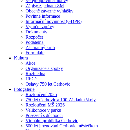
Veřejnoprávní smlouvy
Zápisy z jednání ZM
Obecně závazné vyhlášky
Povinné informace
Informační povinnost (GDPR)
Výroční zprávy
Dokumenty
Rozpočet
Podatelna
Záchranný kruh
Formuláře
Kultura
Akce
Organizace a spolky
Rozhledna
Hřiště
Oslavy 750 let Cerhovic
Fotogalerie
Rozloučení 2025
750 let Cerhovic a 100 Základní školy
Rozloučení MŠ 2026
Velikonoce v parku
Posezení s důchodci
Virtuální prohlídka Cerhovic
500 let jmenování Cerhovic městečkem