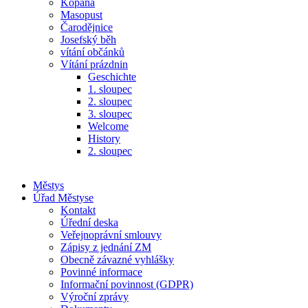
Kopaná
Masopust
Čarodějnice
Josefský běh
vítání občánků
Vítání prázdnin
Geschichte
1. sloupec
2. sloupec
3. sloupec
Welcome
History
2. sloupec
Městys
Úřad Městyse
Kontakt
Úřední deska
Veřejnoprávní smlouvy
Zápisy z jednání ZM
Obecně závazné vyhlášky
Povinné informace
Informační povinnost (GDPR)
Výroční zprávy