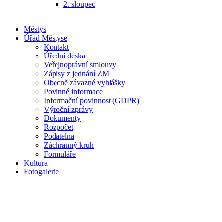
2. sloupec
Městys
Úřad Městyse
Kontakt
Úřední deska
Veřejnoprávní smlouvy
Zápisy z jednání ZM
Obecně závazné vyhlášky
Povinné informace
Informační povinnost (GDPR)
Výroční zprávy
Dokumenty
Rozpočet
Podatelna
Záchranný kruh
Formuláře
Kultura
Fotogalerie