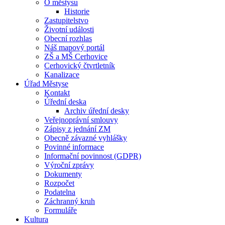
O městysu
Historie
Zastupitelstvo
Životní události
Obecní rozhlas
Náš mapový portál
ZŠ a MŠ Cerhovice
Cerhovický čtvrtletník
Kanalizace
Úřad Městyse
Kontakt
Úřední deska
Archiv úřední desky
Veřejnoprávní smlouvy
Zápisy z jednání ZM
Obecně závazné vyhlášky
Povinné informace
Informační povinnost (GDPR)
Výroční zprávy
Dokumenty
Rozpočet
Podatelna
Záchranný kruh
Formuláře
Kultura