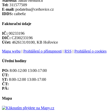
Starosta:
Jakub Hendrich
Tel:
311577509
E-mail:
podatelna@cerhovice.cz
IDDS:
caibe6z
Fakturační údaje
IČ:
00233196
DIČ:
CZ00233196
Účet:
4626131/0100, KB Hořovice
Mapa webu
|
Prohlášení o přístupnosti
|
RSS
|
Prohlášení o cookies
Úřední hodiny
PO:
8:00-12:00 13:00-17:00
ÚT:
ST:
8:00-12:00 13:00-17:00
ČT:
PÁ:
Mapa