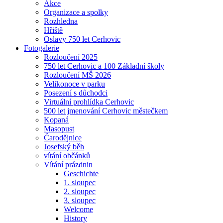
Akce
Organizace a spolky
Rozhledna
Hřiště
Oslavy 750 let Cerhovic
Fotogalerie
Rozloučení 2025
750 let Cerhovic a 100 Základní školy
Rozloučení MŠ 2026
Velikonoce v parku
Posezení s důchodci
Virtuální prohlídka Cerhovic
500 let jmenování Cerhovic městečkem
Kopaná
Masopust
Čarodějnice
Josefský běh
vítání občánků
Vítání prázdnin
Geschichte
1. sloupec
2. sloupec
3. sloupec
Welcome
History