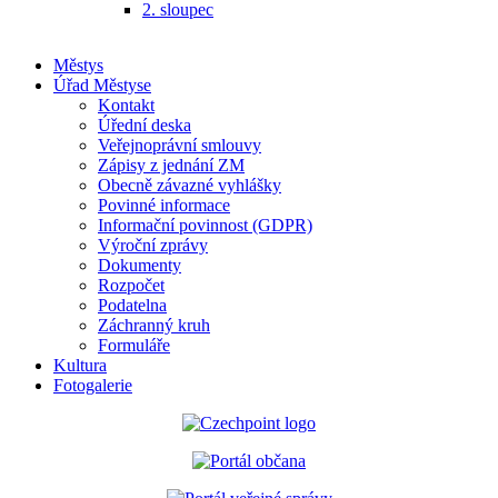
2. sloupec
Městys
Úřad Městyse
Kontakt
Úřední deska
Veřejnoprávní smlouvy
Zápisy z jednání ZM
Obecně závazné vyhlášky
Povinné informace
Informační povinnost (GDPR)
Výroční zprávy
Dokumenty
Rozpočet
Podatelna
Záchranný kruh
Formuláře
Kultura
Fotogalerie