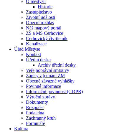
O městysu
Historie
Zastupitelstvo
Životní události
Obecní rozhlas
Náš mapový portál
ZŠ a MŠ Cerhovice
Cerhovický čtvrtletník
Kanalizace
Úřad Městyse
Kontakt
Úřední deska
Archiv úřední desky
Veřejnoprávní smlouvy
Zápisy z jednání ZM
Obecně závazné vyhlášky
Povinné informace
Informační povinnost (GDPR)
Výroční zprávy
Dokumenty
Rozpočet
Podatelna
Záchranný kruh
Formuláře
Kultura