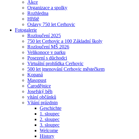
Akce
Organizace a spolky
Rozhledna
Hřiště
Oslavy 750 let Cerhovic
Fotogalerie
Rozloučení 2025
750 let Cerhovic a 100 Základní školy
Rozloučení MŠ 2026
Velikonoce v parku
Posezení s důchodci
Virtuální prohlídka Cerhovic
500 let jmenování Cerhovic městečkem
Kopaná
Masopust
Čarodějnice
Josefský běh
vítání občánků
Vítání prázdnin
Geschichte
1. sloupec
2. sloupec
3. sloupec
Welcome
History