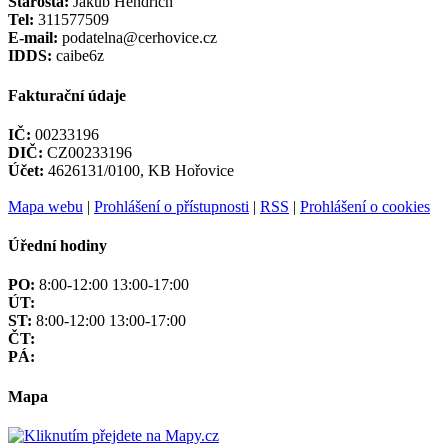
Starosta:
Jakub Hendrich
Tel:
311577509
E-mail:
podatelna@cerhovice.cz
IDDS:
caibe6z
Fakturační údaje
IČ:
00233196
DIČ:
CZ00233196
Účet:
4626131/0100, KB Hořovice
Mapa webu
|
Prohlášení o přístupnosti
|
RSS
|
Prohlášení o cookies
Úřední hodiny
PO:
8:00-12:00 13:00-17:00
ÚT:
ST:
8:00-12:00 13:00-17:00
ČT:
PÁ:
Mapa