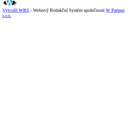
Vytvořil WRS
- Webový Redakční Systém společnosti
W Partner
s.r.o.