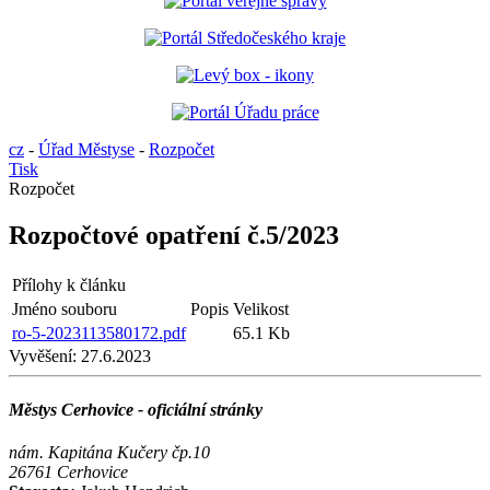
cz
-
Úřad Městyse
-
Rozpočet
Tisk
Rozpočet
Rozpočtové opatření č.5/2023
Přílohy k článku
Jméno souboru
Popis
Velikost
ro-5-2023113580172.pdf
65.1 Kb
Vyvěšení:
27.6.2023
Městys Cerhovice - oficiální stránky
nám. Kapitána Kučery čp.10
26761 Cerhovice