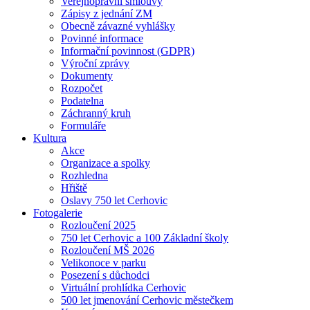
Veřejnoprávní smlouvy
Zápisy z jednání ZM
Obecně závazné vyhlášky
Povinné informace
Informační povinnost (GDPR)
Výroční zprávy
Dokumenty
Rozpočet
Podatelna
Záchranný kruh
Formuláře
Kultura
Akce
Organizace a spolky
Rozhledna
Hřiště
Oslavy 750 let Cerhovic
Fotogalerie
Rozloučení 2025
750 let Cerhovic a 100 Základní školy
Rozloučení MŠ 2026
Velikonoce v parku
Posezení s důchodci
Virtuální prohlídka Cerhovic
500 let jmenování Cerhovic městečkem