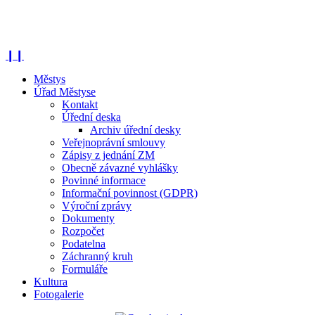
❙❙
Městys
Úřad Městyse
Kontakt
Úřední deska
Archiv úřední desky
Veřejnoprávní smlouvy
Zápisy z jednání ZM
Obecně závazné vyhlášky
Povinné informace
Informační povinnost (GDPR)
Výroční zprávy
Dokumenty
Rozpočet
Podatelna
Záchranný kruh
Formuláře
Kultura
Fotogalerie