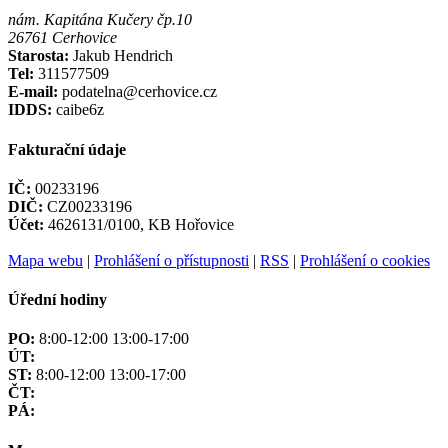
nám. Kapitána Kučery čp.10
26761 Cerhovice
Starosta:
Jakub Hendrich
Tel:
311577509
E-mail:
podatelna@cerhovice.cz
IDDS:
caibe6z
Fakturační údaje
IČ:
00233196
DIČ:
CZ00233196
Účet:
4626131/0100, KB Hořovice
Mapa webu
|
Prohlášení o přístupnosti
|
RSS
|
Prohlášení o cookies
Úřední hodiny
PO:
8:00-12:00 13:00-17:00
ÚT:
ST:
8:00-12:00 13:00-17:00
ČT:
PÁ: