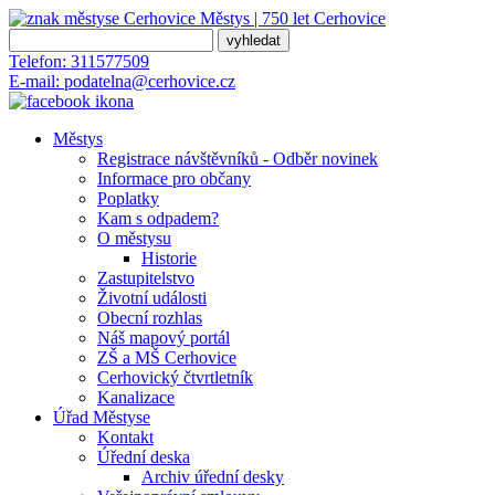
Městys | 750 let
Cerhovice
Telefon:
311577509
E-mail:
podatelna@cerhovice.cz
Městys
Registrace návštěvníků - Odběr novinek
Informace pro občany
Poplatky
Kam s odpadem?
O městysu
Historie
Zastupitelstvo
Životní události
Obecní rozhlas
Náš mapový portál
ZŠ a MŠ Cerhovice
Cerhovický čtvrtletník
Kanalizace
Úřad Městyse
Kontakt
Úřední deska
Archiv úřední desky