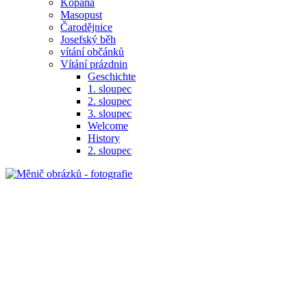
Kopaná
Masopust
Čarodějnice
Josefský běh
vítání občánků
Vítání prázdnin
Geschichte
1. sloupec
2. sloupec
3. sloupec
Welcome
History
2. sloupec