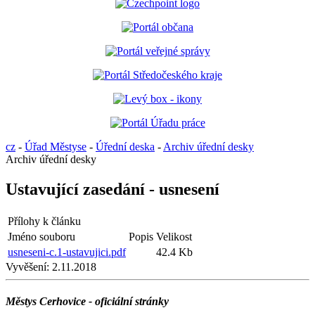
cz
-
Úřad Městyse
-
Úřední deska
-
Archiv úřední desky
Archiv úřední desky
Ustavující zasedání - usnesení
Přílohy k článku
Jméno souboru
Popis
Velikost
usneseni-c.1-ustavujici.pdf
42.4 Kb
Vyvěšení:
2.11.2018
Městys Cerhovice - oficiální stránky