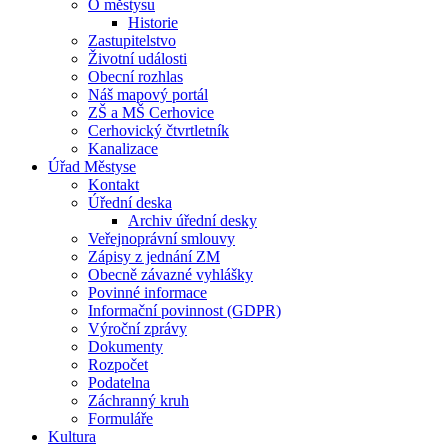
O městysu
Historie
Zastupitelstvo
Životní události
Obecní rozhlas
Náš mapový portál
ZŠ a MŠ Cerhovice
Cerhovický čtvrtletník
Kanalizace
Úřad Městyse
Kontakt
Úřední deska
Archiv úřední desky
Veřejnoprávní smlouvy
Zápisy z jednání ZM
Obecně závazné vyhlášky
Povinné informace
Informační povinnost (GDPR)
Výroční zprávy
Dokumenty
Rozpočet
Podatelna
Záchranný kruh
Formuláře
Kultura