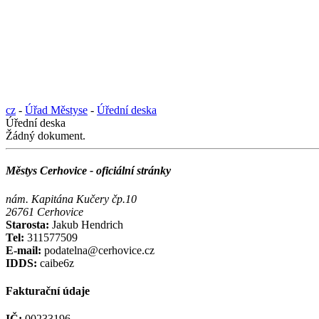
cz
-
Úřad Městyse
-
Úřední deska
Úřední deska
Žádný dokument.
Městys Cerhovice - oficiální stránky
nám. Kapitána Kučery čp.10
26761 Cerhovice
Starosta:
Jakub Hendrich
Tel:
311577509
E-mail:
podatelna@cerhovice.cz
IDDS:
caibe6z
Fakturační údaje
IČ:
00233196