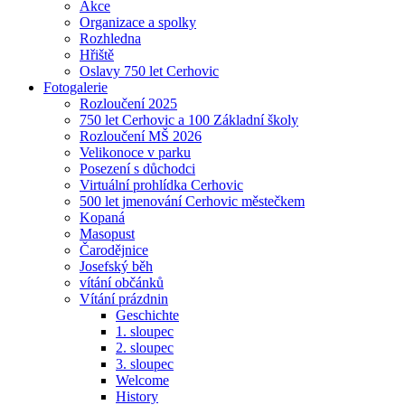
Akce
Organizace a spolky
Rozhledna
Hřiště
Oslavy 750 let Cerhovic
Fotogalerie
Rozloučení 2025
750 let Cerhovic a 100 Základní školy
Rozloučení MŠ 2026
Velikonoce v parku
Posezení s důchodci
Virtuální prohlídka Cerhovic
500 let jmenování Cerhovic městečkem
Kopaná
Masopust
Čarodějnice
Josefský běh
vítání občánků
Vítání prázdnin
Geschichte
1. sloupec
2. sloupec
3. sloupec
Welcome
History