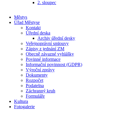
2. sloupec
Městys
Úřad Městyse
Kontakt
Úřední deska
Archiv úřední desky
Veřejnoprávní smlouvy
Zápisy z jednání ZM
Obecně závazné vyhlášky
Povinné informace
Informační povinnost (GDPR)
Výroční zprávy
Dokumenty
Rozpočet
Podatelna
Záchranný kruh
Formuláře
Kultura
Fotogalerie