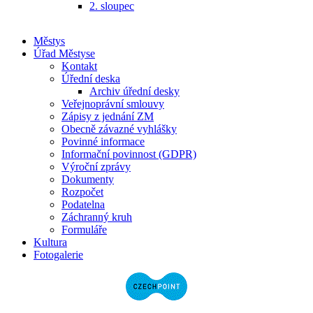
2. sloupec
Městys
Úřad Městyse
Kontakt
Úřední deska
Archiv úřední desky
Veřejnoprávní smlouvy
Zápisy z jednání ZM
Obecně závazné vyhlášky
Povinné informace
Informační povinnost (GDPR)
Výroční zprávy
Dokumenty
Rozpočet
Podatelna
Záchranný kruh
Formuláře
Kultura
Fotogalerie