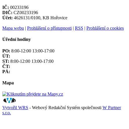
IČ:
00233196
DIČ:
CZ00233196
Účet:
4626131/0100, KB Hořovice
Mapa webu
|
Prohlášení o přístupnosti
|
RSS
|
Prohlášení o cookies
Úřední hodiny
PO:
8:00-12:00 13:00-17:00
ÚT:
ST:
8:00-12:00 13:00-17:00
ČT:
PÁ:
Mapa
Vytvořil WRS
- Webový Redakční Systém společnosti
W Partner
s.r.o.