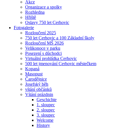
Akce
Organizace a spolky
Rozhledna
Hřiště
Oslavy 750 let Cerhovic
Fotogalerie
Rozloučení 2025
750 let Cerhovic a 100 Základní školy
Rozloučení MŠ 2026
Velikonoce v parku
Posezení s důchodci
Virtuální prohlídka Cerhovic
500 let jmenování Cerhovic městečkem
Kopaná
Masopust
Čarodějnice
Josefský běh
vítání občánků
Vítání prázdnin
Geschichte
1. sloupec
2. sloupec
3. sloupec
Welcome
History