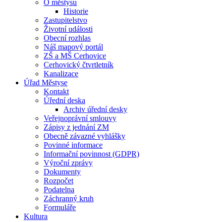
O městysu
Historie
Zastupitelstvo
Životní události
Obecní rozhlas
Náš mapový portál
ZŠ a MŠ Cerhovice
Cerhovický čtvrtletník
Kanalizace
Úřad Městyse
Kontakt
Úřední deska
Archiv úřední desky
Veřejnoprávní smlouvy
Zápisy z jednání ZM
Obecně závazné vyhlášky
Povinné informace
Informační povinnost (GDPR)
Výroční zprávy
Dokumenty
Rozpočet
Podatelna
Záchranný kruh
Formuláře
Kultura