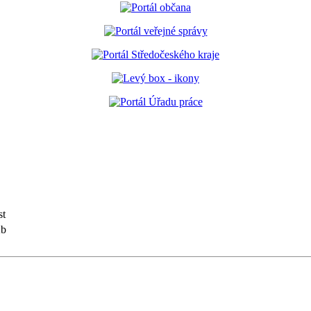
st
Kb