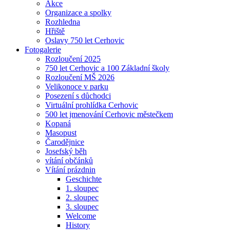
Akce
Organizace a spolky
Rozhledna
Hřiště
Oslavy 750 let Cerhovic
Fotogalerie
Rozloučení 2025
750 let Cerhovic a 100 Základní školy
Rozloučení MŠ 2026
Velikonoce v parku
Posezení s důchodci
Virtuální prohlídka Cerhovic
500 let jmenování Cerhovic městečkem
Kopaná
Masopust
Čarodějnice
Josefský běh
vítání občánků
Vítání prázdnin
Geschichte
1. sloupec
2. sloupec
3. sloupec
Welcome
History