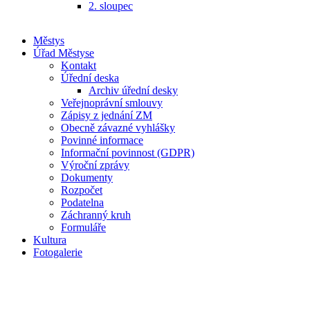
2. sloupec
Městys
Úřad Městyse
Kontakt
Úřední deska
Archiv úřední desky
Veřejnoprávní smlouvy
Zápisy z jednání ZM
Obecně závazné vyhlášky
Povinné informace
Informační povinnost (GDPR)
Výroční zprávy
Dokumenty
Rozpočet
Podatelna
Záchranný kruh
Formuláře
Kultura
Fotogalerie