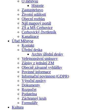
O městysu
Historie
Zastupitelstvo
Životní události
Obecní rozhlas
Náš mapový portál
ZŠ a MŠ Cerhovice
Cerhovický čtvrtletník
Kanalizace
Úřad Městyse
Kontakt
Úřední deska
Archiv úřední desky
Veřejnoprávní smlouvy
Zápisy z jednání ZM
Obecně závazné vyhlášky
Povinné informace
Informační povinnost (GDPR)
Výroční zprávy
Dokumenty
Rozpočet
Podatelna
Záchranný kruh
Formuláře
Kultura