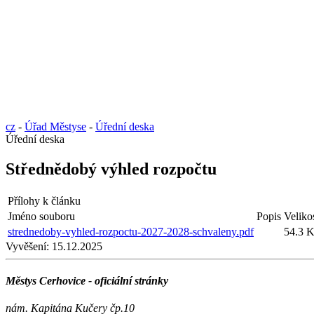
cz
-
Úřad Městyse
-
Úřední deska
Úřední deska
Střednědobý výhled rozpočtu
Přílohy k článku
Jméno souboru
Popis
Veliko
strednedoby-vyhled-rozpoctu-2027-2028-schvaleny.pdf
54.3 
Vyvěšení:
15.12.2025
Městys Cerhovice - oficiální stránky
nám. Kapitána Kučery čp.10