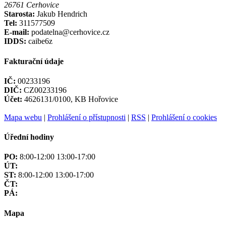
26761 Cerhovice
Starosta:
Jakub Hendrich
Tel:
311577509
E-mail:
podatelna@cerhovice.cz
IDDS:
caibe6z
Fakturační údaje
IČ:
00233196
DIČ:
CZ00233196
Účet:
4626131/0100, KB Hořovice
Mapa webu
|
Prohlášení o přístupnosti
|
RSS
|
Prohlášení o cookies
Úřední hodiny
PO:
8:00-12:00 13:00-17:00
ÚT:
ST:
8:00-12:00 13:00-17:00
ČT:
PÁ:
Mapa