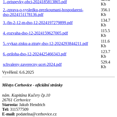
1.-prispevky-obci-2024185813865.pdf
Kb
2.-zprava-o-vysledku-prezkoumani-hospodareni-
356.1
dso-2024151178136.pdf
Kb
134.7
3.-fin-2-12-m-dso-12-2024197279899.pdf
Kb
115.5
4.-rozvaha-dso-12-2024159627005.pdf
Kb
111.6
5.-vykaz-zisku-a-ztraty-dso-12-2024293844211.pdf
Kb
123.7
6.-priloha-dso-12-2024425466343.pdf
Kb
529.4
schvaleny-zaverecny-ucet-2024.pdf
Kb
Vyvěšení:
6.6.2025
Městys Cerhovice - oficiální stránky
nám. Kapitána Kučery čp.10
26761 Cerhovice
Starosta:
Jakub Hendrich
Tel:
311577509
E-mail:
podatelna@cerhovice.cz