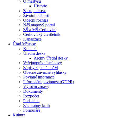
O městysu
Historie
Zastupitelstvo
Životní události
Obecní rozhlas
Náš mapový portál
ZŠ a MŠ Cerhovice
Cerhovický čtvrtletník
Kanalizace
Úřad Městyse
Kontakt
Úřední deska
Archiv úřední desky
Veřejnoprávní smlouvy
Zápisy z jednání ZM
Obecně závazné vyhlášky
Povinné informace
Informační povinnost (GDPR)
Výroční zprávy
Dokumenty
Rozpočet
Podatelna
Záchranný kruh
Formuláře
Kultura