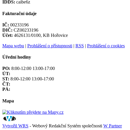
IDDS:
caibe6z
Fakturační údaje
IČ:
00233196
DIČ:
CZ00233196
Účet:
4626131/0100, KB Hořovice
Mapa webu
|
Prohlášení o přístupnosti
|
RSS
|
Prohlášení o cookies
Úřední hodiny
PO:
8:00-12:00 13:00-17:00
ÚT:
ST:
8:00-12:00 13:00-17:00
ČT:
PÁ:
Mapa
Vytvořil WRS
- Webový Redakční Systém společnosti
W Partner