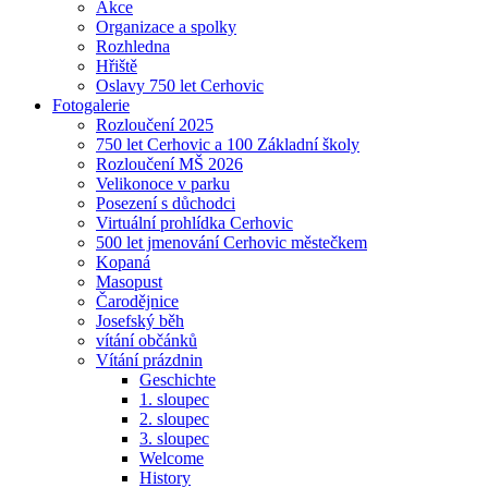
Akce
Organizace a spolky
Rozhledna
Hřiště
Oslavy 750 let Cerhovic
Fotogalerie
Rozloučení 2025
750 let Cerhovic a 100 Základní školy
Rozloučení MŠ 2026
Velikonoce v parku
Posezení s důchodci
Virtuální prohlídka Cerhovic
500 let jmenování Cerhovic městečkem
Kopaná
Masopust
Čarodějnice
Josefský běh
vítání občánků
Vítání prázdnin
Geschichte
1. sloupec
2. sloupec
3. sloupec
Welcome
History