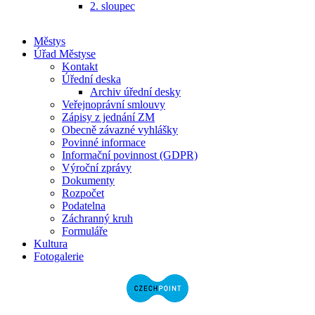
2. sloupec
Městys
Úřad Městyse
Kontakt
Úřední deska
Archiv úřední desky
Veřejnoprávní smlouvy
Zápisy z jednání ZM
Obecně závazné vyhlášky
Povinné informace
Informační povinnost (GDPR)
Výroční zprávy
Dokumenty
Rozpočet
Podatelna
Záchranný kruh
Formuláře
Kultura
Fotogalerie