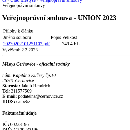
cz
-
Úřad Městyse
-
Veřejnoprávní smlouvy
Veřejnoprávní smlouvy
Veřejnoprávní smlouva - UNION 2023
Přílohy k článku
Jméno souboru
Popis
Velikost
20230202101251102.pdf
749.4 Kb
Vyvěšení:
2.2.2023
Městys Cerhovice - oficiální stránky
nám. Kapitána Kučery čp.10
26761 Cerhovice
Starosta:
Jakub Hendrich
Tel:
311577509
E-mail:
podatelna@cerhovice.cz
IDDS:
caibe6z
Fakturační údaje
IČ:
00233196
DIČ:
CZ00233196