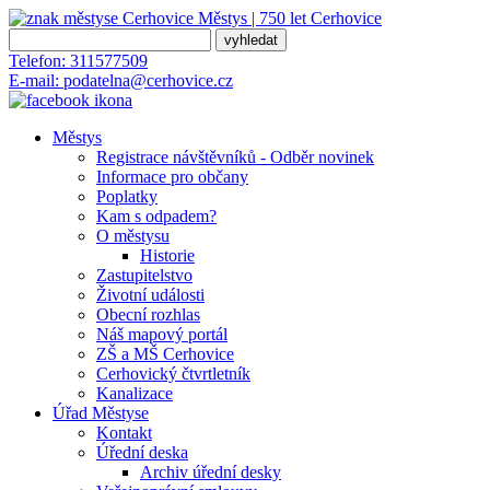
Městys | 750 let
Cerhovice
Telefon:
311577509
E-mail:
podatelna@cerhovice.cz
Městys
Registrace návštěvníků - Odběr novinek
Informace pro občany
Poplatky
Kam s odpadem?
O městysu
Historie
Zastupitelstvo
Životní události
Obecní rozhlas
Náš mapový portál
ZŠ a MŠ Cerhovice
Cerhovický čtvrtletník
Kanalizace
Úřad Městyse
Kontakt
Úřední deska
Archiv úřední desky