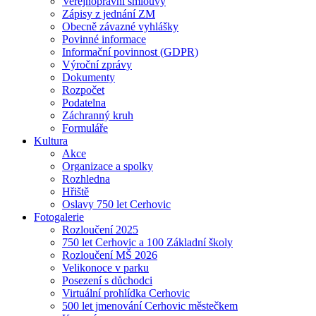
Veřejnoprávní smlouvy
Zápisy z jednání ZM
Obecně závazné vyhlášky
Povinné informace
Informační povinnost (GDPR)
Výroční zprávy
Dokumenty
Rozpočet
Podatelna
Záchranný kruh
Formuláře
Kultura
Akce
Organizace a spolky
Rozhledna
Hřiště
Oslavy 750 let Cerhovic
Fotogalerie
Rozloučení 2025
750 let Cerhovic a 100 Základní školy
Rozloučení MŠ 2026
Velikonoce v parku
Posezení s důchodci
Virtuální prohlídka Cerhovic
500 let jmenování Cerhovic městečkem