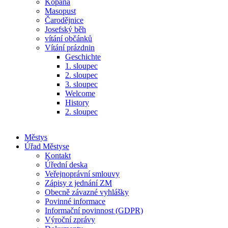
Kopaná
Masopust
Čarodějnice
Josefský běh
vítání občánků
Vítání prázdnin
Geschichte
1. sloupec
2. sloupec
3. sloupec
Welcome
History
2. sloupec
Městys
Úřad Městyse
Kontakt
Úřední deska
Veřejnoprávní smlouvy
Zápisy z jednání ZM
Obecně závazné vyhlášky
Povinné informace
Informační povinnost (GDPR)
Výroční zprávy