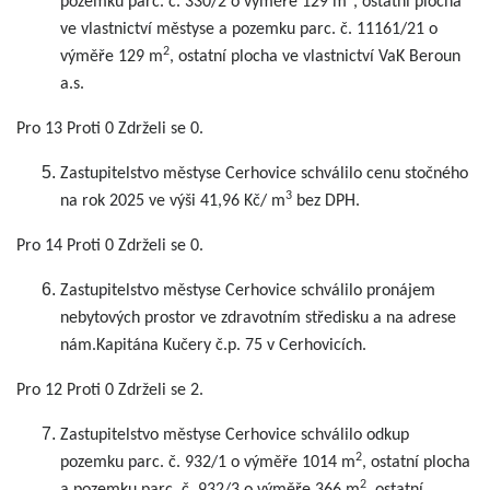
pozemků parc. č. 330/2 o výměře 129 m
, ostatní plocha
ve vlastnictví městyse a pozemku parc. č. 11161/21 o
2
výměře 129 m
, ostatní plocha ve vlastnictví VaK Beroun
a.s.
Pro 13 Proti 0 Zdrželi se 0.
Zastupitelstvo městyse Cerhovice schválilo cenu stočného
3
na rok 2025 ve výši 41,96 Kč/ m
bez DPH.
Pro 14 Proti 0 Zdrželi se 0.
Zastupitelstvo městyse Cerhovice schválilo pronájem
nebytových prostor ve zdravotním středisku a na adrese
nám.Kapitána Kučery č.p. 75 v Cerhovicích.
Pro 12 Proti 0 Zdrželi se 2.
Zastupitelstvo městyse Cerhovice schválilo odkup
2
pozemku parc. č. 932/1 o výměře 1014 m
, ostatní plocha
2