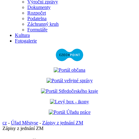
Výroční zprávy
Dokumenty
Rozpočet
Podatelna
Záchranný kruh
Formuláře
Kultura
Fotogalerie
cz
-
Úřad Městyse
-
Zápisy z jednání ZM
Zápisy z jednání ZM