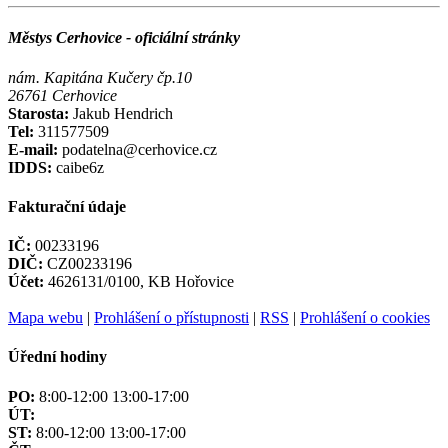
Městys Cerhovice - oficiální stránky
nám. Kapitána Kučery čp.10
26761 Cerhovice
Starosta:
Jakub Hendrich
Tel:
311577509
E-mail:
podatelna@cerhovice.cz
IDDS:
caibe6z
Fakturační údaje
IČ:
00233196
DIČ:
CZ00233196
Účet:
4626131/0100, KB Hořovice
Mapa webu
|
Prohlášení o přístupnosti
|
RSS
|
Prohlášení o cookies
Úřední hodiny
PO:
8:00-12:00 13:00-17:00
ÚT:
ST:
8:00-12:00 13:00-17:00