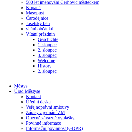
500 let jmenování Cerhovic městečkem
Kopaná
Masopust
Čarodějnice
Josefský běh
vítání občánků
Vítání prázdnin
Geschichte
1. sloupec
2. sloupec
3. sloupec
Welcome
History
2. sloupec
Městys
Úřad Městyse
Kontakt
Úřední deska
Veřejnoprávní smlouvy
Zápisy z jednání ZM
Obecně závazné vyhlášky
Povinné informace
Informační povinnost (GDPR)