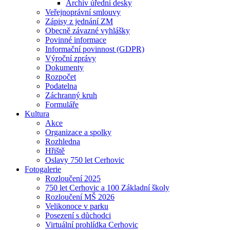
Archiv úřední desky
Veřejnoprávní smlouvy
Zápisy z jednání ZM
Obecně závazné vyhlášky
Povinné informace
Informační povinnost (GDPR)
Výroční zprávy
Dokumenty
Rozpočet
Podatelna
Záchranný kruh
Formuláře
Kultura
Akce
Organizace a spolky
Rozhledna
Hřiště
Oslavy 750 let Cerhovic
Fotogalerie
Rozloučení 2025
750 let Cerhovic a 100 Základní školy
Rozloučení MŠ 2026
Velikonoce v parku
Posezení s důchodci
Virtuální prohlídka Cerhovic