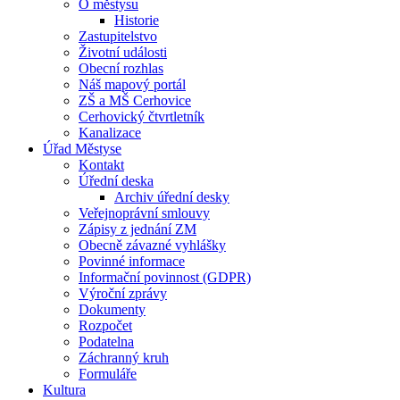
O městysu
Historie
Zastupitelstvo
Životní události
Obecní rozhlas
Náš mapový portál
ZŠ a MŠ Cerhovice
Cerhovický čtvrtletník
Kanalizace
Úřad Městyse
Kontakt
Úřední deska
Archiv úřední desky
Veřejnoprávní smlouvy
Zápisy z jednání ZM
Obecně závazné vyhlášky
Povinné informace
Informační povinnost (GDPR)
Výroční zprávy
Dokumenty
Rozpočet
Podatelna
Záchranný kruh
Formuláře
Kultura