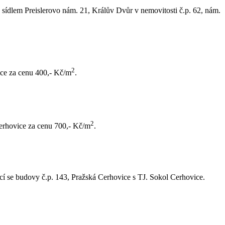
e sídlem Preislerovo nám. 21, Králův Dvůr v nemovitosti č.p. 62, nám.
2
nice za cenu 400,- Kč/m
.
2
Cerhovice za cenu 700,- Kč/m
.
cí se budovy č.p. 143, Pražská Cerhovice s TJ. Sokol Cerhovice.