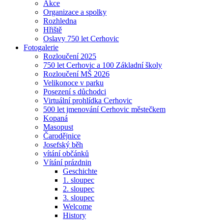
Akce
Organizace a spolky
Rozhledna
Hřiště
Oslavy 750 let Cerhovic
Fotogalerie
Rozloučení 2025
750 let Cerhovic a 100 Základní školy
Rozloučení MŠ 2026
Velikonoce v parku
Posezení s důchodci
Virtuální prohlídka Cerhovic
500 let jmenování Cerhovic městečkem
Kopaná
Masopust
Čarodějnice
Josefský běh
vítání občánků
Vítání prázdnin
Geschichte
1. sloupec
2. sloupec
3. sloupec
Welcome
History