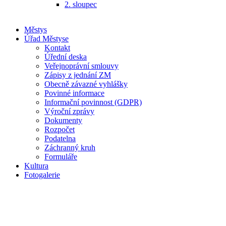
2. sloupec
Městys
Úřad Městyse
Kontakt
Úřední deska
Veřejnoprávní smlouvy
Zápisy z jednání ZM
Obecně závazné vyhlášky
Povinné informace
Informační povinnost (GDPR)
Výroční zprávy
Dokumenty
Rozpočet
Podatelna
Záchranný kruh
Formuláře
Kultura
Fotogalerie