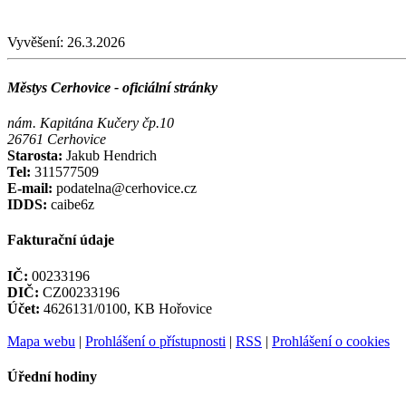
Vyvěšení:
26.3.2026
Městys Cerhovice - oficiální stránky
nám. Kapitána Kučery čp.10
26761 Cerhovice
Starosta:
Jakub Hendrich
Tel:
311577509
E-mail:
podatelna@cerhovice.cz
IDDS:
caibe6z
Fakturační údaje
IČ:
00233196
DIČ:
CZ00233196
Účet:
4626131/0100, KB Hořovice
Mapa webu
|
Prohlášení o přístupnosti
|
RSS
|
Prohlášení o cookies
Úřední hodiny