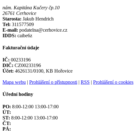
nám. Kapitána Kučery čp.10
26761 Cerhovice
Starosta:
Jakub Hendrich
Tel:
311577509
E-mail:
podatelna@cerhovice.cz
IDDS:
caibe6z
Fakturační údaje
IČ:
00233196
DIČ:
CZ00233196
Účet:
4626131/0100, KB Hořovice
Mapa webu
|
Prohlášení o přístupnosti
|
RSS
|
Prohlášení o cookies
Úřední hodiny
PO:
8:00-12:00 13:00-17:00
ÚT:
ST:
8:00-12:00 13:00-17:00
ČT:
PÁ: