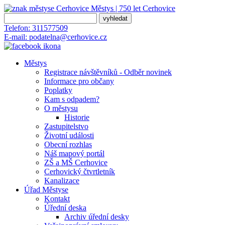
Městys | 750 let
Cerhovice
Telefon:
311577509
E-mail:
podatelna@cerhovice.cz
Městys
Registrace návštěvníků - Odběr novinek
Informace pro občany
Poplatky
Kam s odpadem?
O městysu
Historie
Zastupitelstvo
Životní události
Obecní rozhlas
Náš mapový portál
ZŠ a MŠ Cerhovice
Cerhovický čtvrtletník
Kanalizace
Úřad Městyse
Kontakt
Úřední deska
Archiv úřední desky