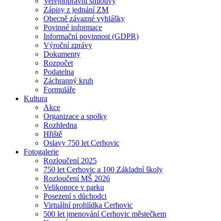
Veřejnoprávní smlouvy
Zápisy z jednání ZM
Obecně závazné vyhlášky
Povinné informace
Informační povinnost (GDPR)
Výroční zprávy
Dokumenty
Rozpočet
Podatelna
Záchranný kruh
Formuláře
Kultura
Akce
Organizace a spolky
Rozhledna
Hřiště
Oslavy 750 let Cerhovic
Fotogalerie
Rozloučení 2025
750 let Cerhovic a 100 Základní školy
Rozloučení MŠ 2026
Velikonoce v parku
Posezení s důchodci
Virtuální prohlídka Cerhovic
500 let jmenování Cerhovic městečkem