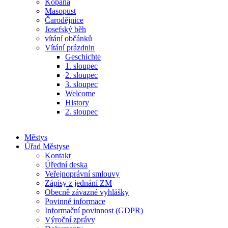
Kopaná
Masopust
Čarodějnice
Josefský běh
vítání občánků
Vítání prázdnin
Geschichte
1. sloupec
2. sloupec
3. sloupec
Welcome
History
2. sloupec
Městys
Úřad Městyse
Kontakt
Úřední deska
Veřejnoprávní smlouvy
Zápisy z jednání ZM
Obecně závazné vyhlášky
Povinné informace
Informační povinnost (GDPR)
Výroční zprávy