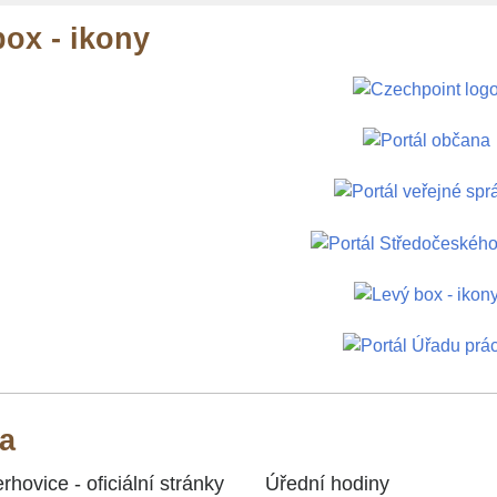
ox - ikony
ka
hovice - oficiální stránky
Úřední hodiny