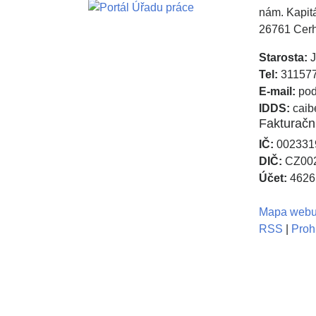
nám. Kapit
26761 Cer
Starosta:
J
Tel:
31157
E-mail:
pod
IDDS:
caib
Fakturačn
IČ:
002331
DIČ:
CZ00
Účet:
46261
Mapa web
RSS
|
Proh