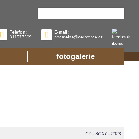
Telefon:
E-mail:
311577509
podatelna@cerhovice.cz
fotogalerie
CZ
-
BOXY
-
2023