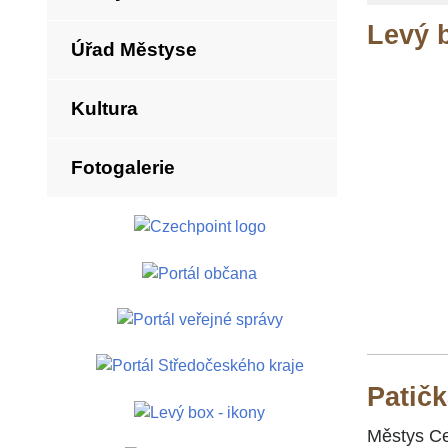
Levý b
Úřad Městyse
Kultura
Fotogalerie
Patič
Městys Cer