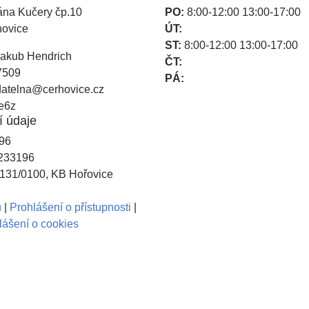
ána Kučery čp.10
PO:
8:00-12:00 13:00-17:00
hovice
ÚT:
ST:
8:00-12:00 13:00-17:00
akub Hendrich
ČT:
7509
PÁ:
atelna@cerhovice.cz
e6z
í údaje
96
233196
31/0100, KB Hořovice
u
|
Prohlášení o přístupnosti
|
lášení o cookies